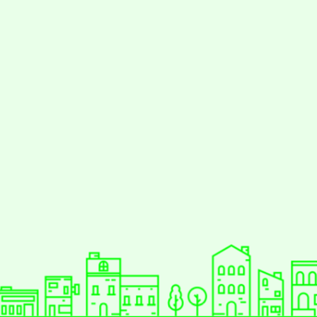
styc
gle、Firefox、Vivaldi、Opera
支援行
 2.5.11
網站語系：zh-TW
eil網站設計工坊
徐嘉裕 Neil hsu