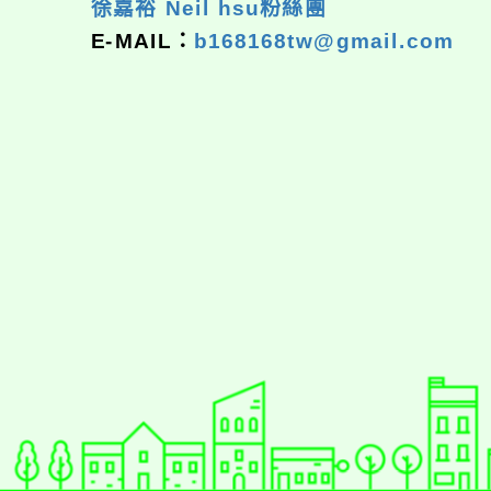
徐嘉裕 Neil hsu粉絲團
E-MAIL：
b168168tw@gmail.com
佈景版本：
neilrpjh
適用瀏覽器：Edge、Goo
Xoops版本：
XOOPS
Xoops
網站設計
：
N
Xoops網站設計者：