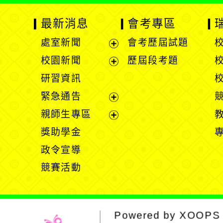
最新消息
會考專區
處室新聞
會考歷屆試題
展
校園新聞
歷屆段考題
開
展
研習資訊
選
開
緊急通告
單
選
展
親師生專區
單
開
展
獎助學金
選
開
政令宣導
單
選
競賽活動
單
Powered by
XOOPS