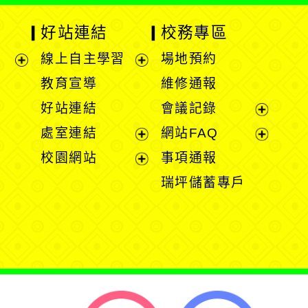
好站連結
校務專區
線上自主學習
場地預約
展
展
教育宣導
維修通報
開
開
好站連結
會議記錄
選
選
展
處室連結
網站FAQ
單
單
開
展
展
校園網站
事項通報
選
開
開
展
瑞坪儲蓄專戶
單
選
選
開
單
單
選
單