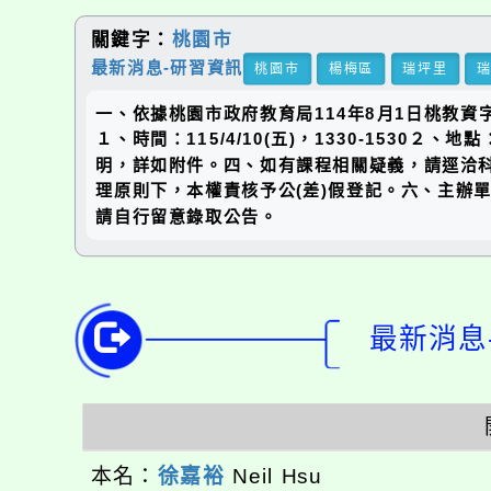
關鍵字：
桃園市
最新消息-研習資訊
桃園市
楊梅區
瑞坪里
一、依據桃園市政府教育局114年8月1日桃教資字
１、時間：115/4/10(五)，1330-1530
明，詳如附件。四、如有課程相關疑義，請逕洽科技
理原則下，本權責核予公(差)假登記。六、主辦
請自行留意錄取公告。
最新消息-
本名：
徐嘉裕
Neil Hsu