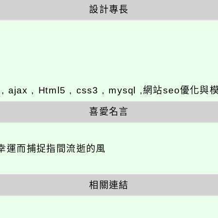
設計專長
y , ajax , Html5 , css3 , mysql ,網站se
喜愛名言
幸運而捕捉指間流逝的風
相關連結