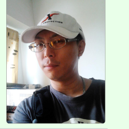
方
區
塊
各