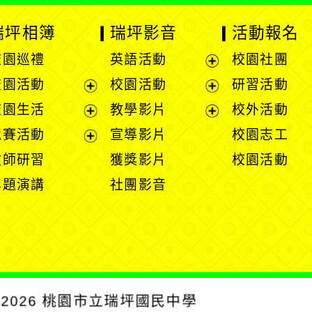
瑞坪相簿
瑞坪影音
活動報名
校園巡禮
英語活動
校園社團
展
校園活動
校園活動
研習活動
開
展
展
校園生活
教學影片
校外活動
選
開
開
展
展
競賽活動
宣導影片
校園志工
單
選
選
開
開
展
教師研習
獲獎影片
校園活動
單
單
選
選
開
專題演講
社團影音
單
單
選
單
2026
桃園市立瑞坪國民中學