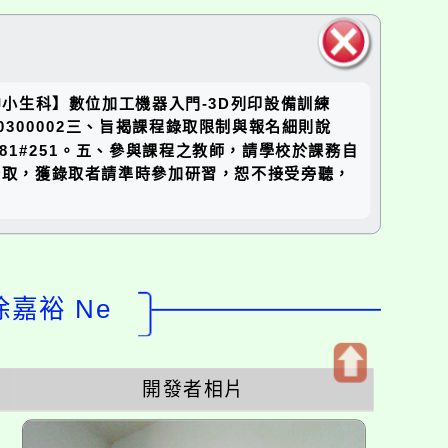
關閉區
國中小生科】數位加工機器入門-3D列印設備訓練
塊
260300002三、旨揭課程錄取限制與報名細則說
81#251。五、參與課程之教師，請學校於課務自
錄取，獲錄取者請準時參加研習，恕不接受旁聽，
徐嘉裕 Ne
開發者相片
開
啟
上