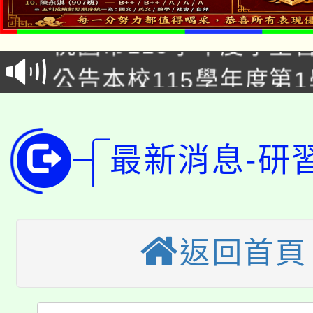
「2026金融保險知識
代理(課)教師甄選結果(
桃園市115學年度學生
車」活動
公告本校115學年度第
生本土語及新住民語歌
公告本校115學年度第
代理(課)教師甄選結果(
轉知中國文化大學推廣
代理(課)教師甄選結果(
最新消息-研
轉知苗栗縣政府辦理11
《TA101》溝通分析
桃園市115學年度學生
縣市「校園短影音徵選
程，歡迎學生輔導中心
「桃園市補助參觀特色
返回首頁
要點
門員」簡章及活動海報
心理、諮商輔導、社會
115年度「教育部表揚
展演活動實施計畫」
踴躍報名參加。
系所師生報名參加。