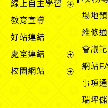
線上自主學習
展
場地預
教育宣導
開
維修通
好站連結
選
會議記
處室連結
單
展
網站F
校園網站
開
展
事項通
選
開
瑞坪儲
單