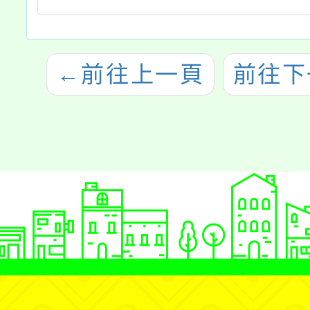
←
前往上一頁
前往下