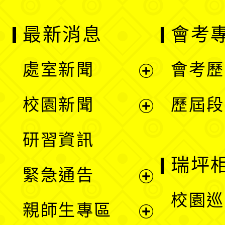
最新消息
會考
處室新聞
會考歷
展
校園新聞
歷屆段
開
展
研習資訊
選
開
瑞坪
緊急通告
單
選
展
校園巡
親師生專區
單