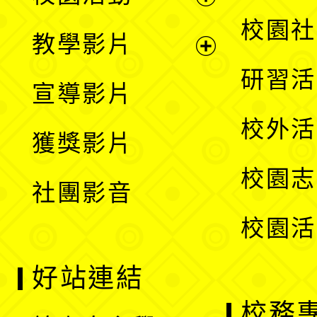
開
展
校園社
教學影片
選
開
展
研習活
宣導影片
單
選
開
校外活
獲獎影片
單
選
校園志
社團影音
單
校園活
好站連結
校務