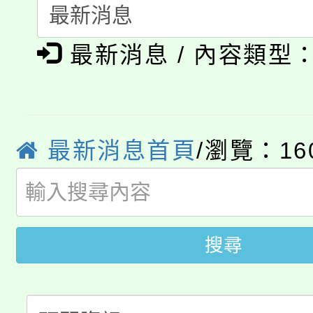
公告本校115學年度第1
義教育推展貢獻獎」
「2026金融保險知識
代理(課)教師甄選結果(
最新消息 / 內容類型
桃園市115學年度學生
車」活動
公告本校115學年度第
生本土語及新住民語歌
公告本校115學年度第
代理(課)教師甄選結果(
最新消息首頁
/瀏覽：16
轉知中國文化大學推廣
代理(課)教師甄選結果(
轉知苗栗縣政府辦理11
《TA101》溝通分析
搜尋
桃園市115學年度學生
縣市「校園短影音徵選
程，歡迎學生輔導中心
「桃園市補助參觀特色
要點
門員」簡章及活動海報
心理、諮商輔導、社會