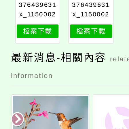
376439631
376439631
x_1150002
x_1150002
854_attach
854_attach
檔案下載
檔案下載
2
1
最新消息-相關內容
relat
information