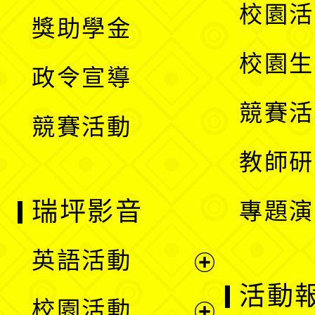
開
展
校園活
獎助學金
選
開
校園生
政令宣導
單
選
競賽活
競賽活動
單
教師研
瑞坪影音
專題演
英語活動
展
活動
校園活動