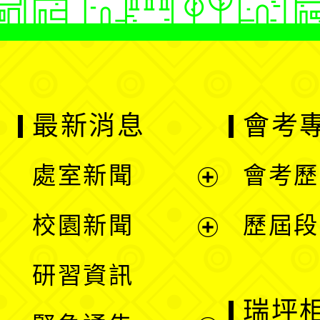
最新消息
會考
處室新聞
會考歷
展
校園新聞
歷屆段
開
展
研習資訊
選
開
瑞坪