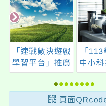
育
「速戰數決遊戲
「11
會
學習平台」推廣
中小科
工作坊
資訊教
研習-
技領域
頁面QRcod