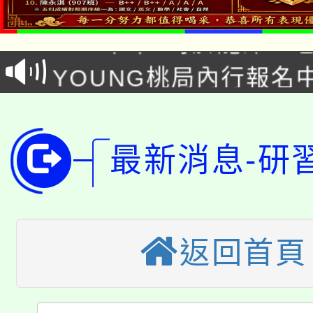
8/21下午1時於龍潭區
場熱烈登場!
YOUNG桃局內行報名
徵才活動。
8月14至27日，桃園
局官網。
115年桃園市運動會8/1
開!
最新消息-研
桃園市低收入戶享有免
田徑場及游泳池舉行。
大園自造教育及科技中心
視費優惠，中低收入戶
大溪自造教育及科技中心
份教師增能研習
返回首頁
半價優惠，詳情可洽有
淨零綠生活教案入校路
份教師研習
者。