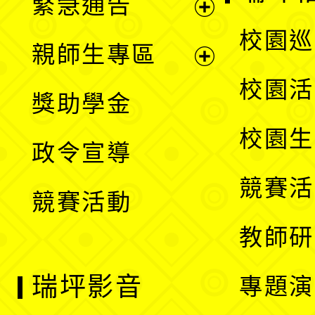
緊急通告
單
選
展
校園巡
親師生專區
單
開
展
校園活
獎助學金
選
開
校園生
政令宣導
單
選
競賽活
競賽活動
單
教師研
瑞坪影音
專題演