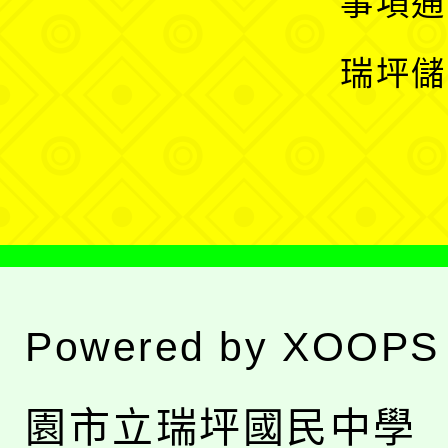
事項通
選
開
瑞坪儲
單
選
單
Powered by
XOOPS
園市立瑞坪國民中學