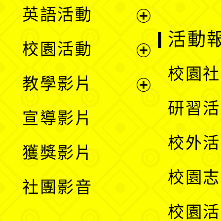
英語活動
展
活動
校園活動
開
展
校園社
教學影片
選
開
展
研習活
宣導影片
單
選
開
校外活
獲獎影片
單
選
校園志
社團影音
單
校園活