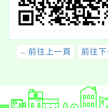
←
前往上一頁
前往下