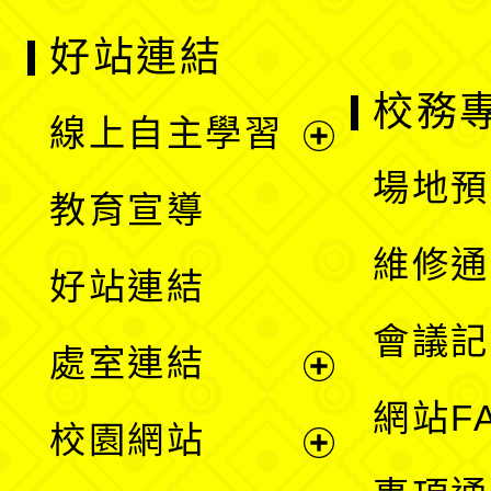
好站連結
校務
線上自主學習
展
場地預
教育宣導
開
維修通
好站連結
選
會議記
處室連結
單
展
網站F
校園網站
開
展