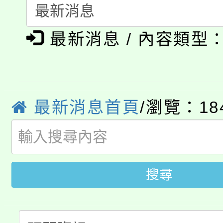
115年食農教育專業人
會
「本色祭」8/29、30
程
最新消息 / 內容類型
8/21下午1時於龍潭區
場熱烈登場!
YOUNG桃局內行報名
徵才活動。
8月14至27日，桃園
局官網。
最新消息首頁
/瀏覽：18
115年桃園市運動會8/1
開!
桃園市低收入戶享有免
田徑場及游泳池舉行。
大園自造教育及科技中心
搜尋
視費優惠，中低收入戶
大溪自造教育及科技中心
份教師增能研習
半價優惠，詳情可洽有