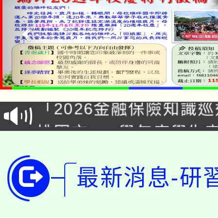
公告本校115學年度第1
「2026金融保險知識
代理(課)教師甄選結果(
桃園市115學年度學生
車」活動
公告本校115學年度第
生本土語及新住民語歌
最新消息-研
公告本校115學年度第
代理(課)教師甄選結果(
轉知中國文化大學推廣
代理(課)教師甄選結果(