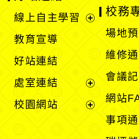
校務
線上自主學習
展
場地預
教育宣導
開
維修通
好站連結
選
會議記
處室連結
單
展
網站F
校園網站
開
展
事項通
選
開