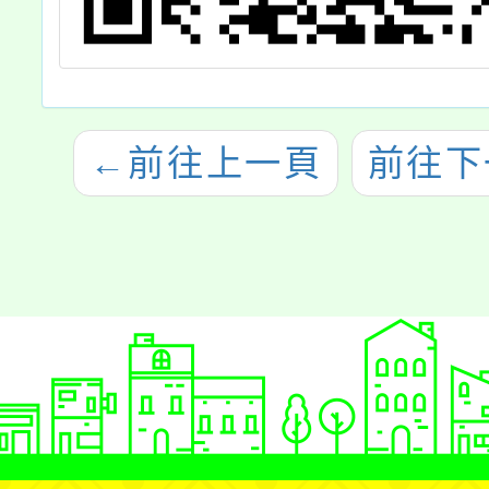
←
前往上一頁
前往下