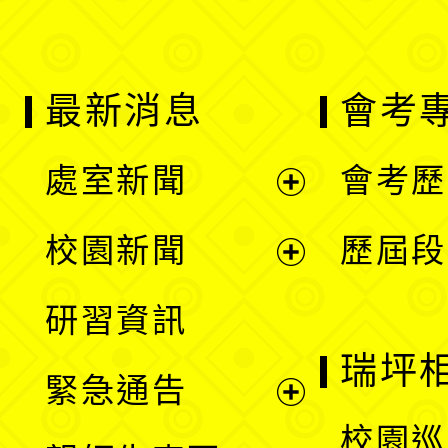
最新消息
會考
處室新聞
會考歷
展
校園新聞
歷屆段
開
展
研習資訊
選
開
瑞坪
緊急通告
單
選
展
校園巡