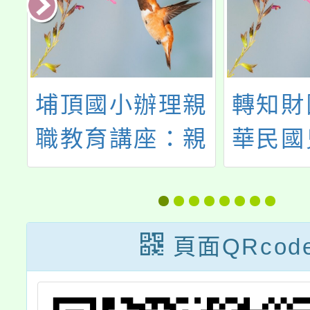
山
埔頂國小辦理親
轉知財
育
職教育講座：親
華民國
培
子閱讀-打開孩子
聯盟文
的閱讀之門，歡
辦理「
迎本校教師、家
屬擅帶
頁面QRcod
長及社區人士參
研習課
加。
合作齊