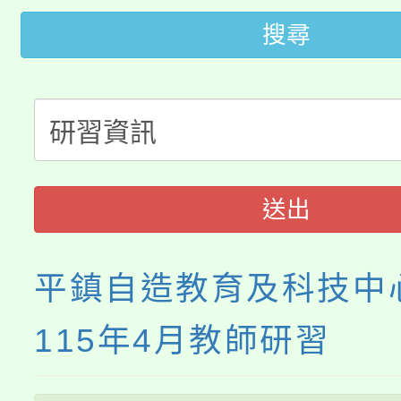
轉知中國文化大學推廣
代理(課)教師甄選結果(
搜尋
轉知苗栗縣政府辦理11
《TA101》溝通分析
桃園市115學年度學生
縣市「校園短影音徵選
程，歡迎學生輔導中心
「桃園市補助參觀特色
要點
門員」簡章及活動海報
心理、諮商輔導、社會
115年度「教育部表揚
展演活動實施計畫」
踴躍報名參加。
系所師生報名參加。
送出
義教育推展貢獻獎」
平鎮自造教育及科技中
115年4月教師研習