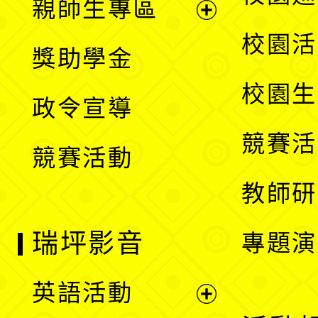
親師生專區
單
開
展
校園活
獎助學金
選
開
校園生
政令宣導
單
選
競賽活
競賽活動
單
教師研
瑞坪影音
專題演
英語活動