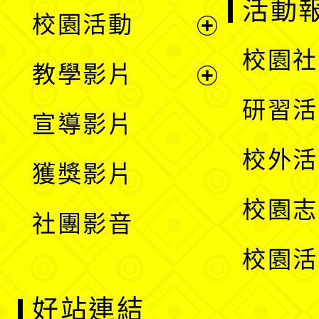
展
活動
校園活動
開
展
校園社
教學影片
選
開
展
研習活
宣導影片
單
選
開
校外活
獲獎影片
單
選
校園志
社團影音
單
校園活
好站連結