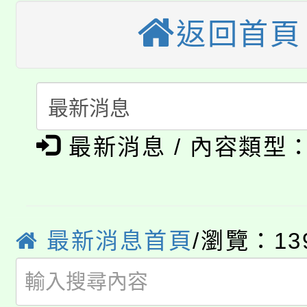
轉知苗栗縣政府辦理11
《TA101》溝通分析
返回首頁
桃園市115學年度學生
縣市「校園短影音徵選
程，歡迎學生輔導中心
「桃園市補助參觀特色
要點
門員」簡章及活動海報
心理、諮商輔導、社會
115年度「教育部表揚
展演活動實施計畫」
踴躍報名參加。
系所師生報名參加。
公告本校115學年度第1
最新消息 / 內容類型
義教育推展貢獻獎」
「2026金融保險知識
代理(課)教師甄選結果(
桃園市115學年度學生
車」活動
最新消息首頁
/瀏覽：13
公告本校115學年度第
生本土語及新住民語歌
公告本校115學年度第
代理(課)教師甄選結果(