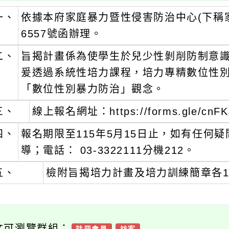
一、
依據本府家庭暴力暨性侵害防治中心(下稱家防
6557號函辦理。
二、
旨揭計畫係為使學生於兒少性剝削防制意
爰透過系統性培力課程，培力專精數位性
「數位性別暴力防治」觀念。
三、
線上報名網址：https://forms.gle/cnFK
四、
報名期限至115年5月15日止，如有任何
導；電話： 03-3322111分機212。
五、
檢附旨揭培力計畫及培力訓練簡章各
文可瀏覽群組：