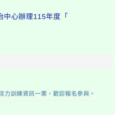
治中心辦理115年度「
開
啟
上
方
區
塊
」培力訓練資訊一案，歡迎報名參與。