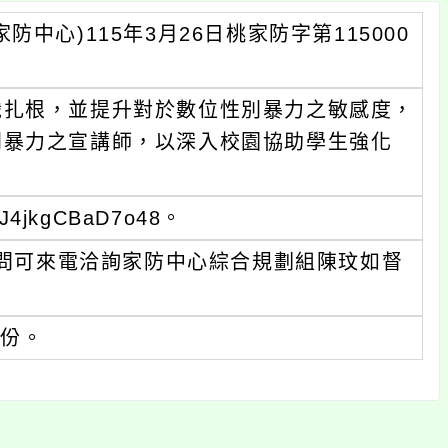
中心)115年3月26日桃家防字第115000
識扎根，並提升對於數位性別暴力之敏感度，
別暴力之宣講師，以深入校園協助學生強化
J4jkgCBaD7o48。
疑問可來電洽詢家防中心綜合規劃組陳玟如督
1份。