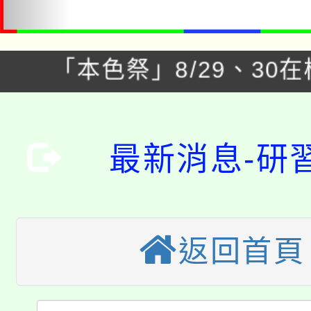
「本色祭」8/29、30
8/21下午1時於龍潭區
場熱烈登場!
YOUNG桃局內行報名
徵才活動。
最新消息-研
8月14至27日，桃園
局官網。
115年桃園市運動會8/1
開!
桃園市低收入戶享有免
田徑場及游泳池舉行。
返回首頁
大園自造教育及科技中心
視費優惠，中低收入戶
大溪自造教育及科技中心
份教師增能研習