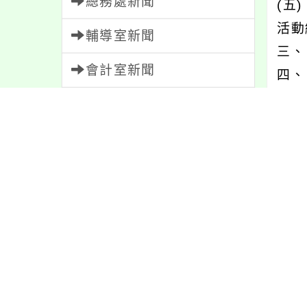
總務處新聞
(五
活動編
輔導室新聞
三、
會計室新聞
四、
人事室新聞
家長會新聞
內文
校園新聞
午餐公告
內容
獎助學金
人員招募