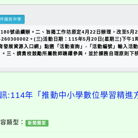
瑞坪國民中學
21180號函續辦。二、旨揭工作坊原定4月22日辦理，改至5月
260300002。(三)活動日期：115年5月20日(星期三)
市教育發展資源入口網」點選「活動查詢」-「活動編號」輸入活
P/Index.aspx）。三、請貴校鼓勵所屬教師踴躍參與，並於課務自
訊:114年「推動中小學數位學習精
內容類型：
新聞類型