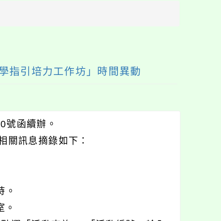
方
區
塊
位教學指引培力工作坊」時間異動
80號函續辦。
，相關訊息摘錄如下：
時。
室。