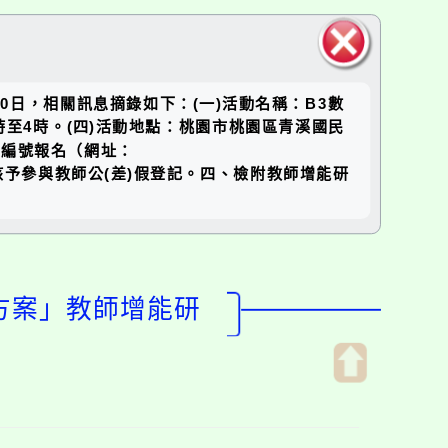
關閉區
20日，相關訊息摘錄如下：(一)活動名稱：B3數
塊
下午1時至4時。(四)活動地點：桃園市桃園區青溪國民
動編號報名（網址：
理原則下核予參與教師公(差)假登記。四、檢附教師增能研
進方案」教師增能研
開
啟
上