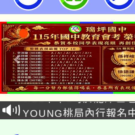
月) #Kahoot #威力導演-桃園
「本色祭」8/29、30
8/21下午1時於龍潭區
場熱烈登場!
YOUNG桃局內行報名
徵才活動。
8月14至27日，桃園
局官網。