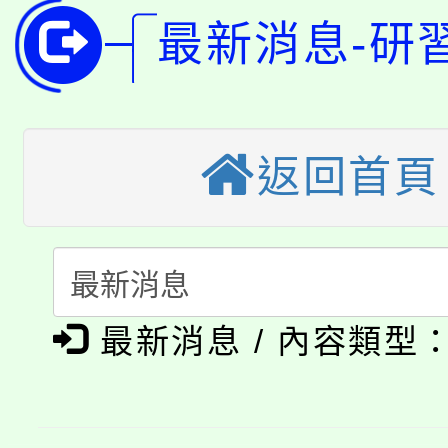
115年桃園市運動會8/1
開!
最新消息-研
桃園市低收入戶享有免
田徑場及游泳池舉行。
大園自造教育及科技中心
視費優惠，中低收入戶
大溪自造教育及科技中心
份教師增能研習
返回首頁
半價優惠，詳情可洽有
淨零綠生活教案入校路
份教師研習
者。
115年食農教育專業人
會
「本色祭」8/29、30
程
最新消息 / 內容類型
8/21下午1時於龍潭區
場熱烈登場!
YOUNG桃局內行報名
徵才活動。