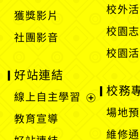
選
開
校外活
獲獎影片
單
選
校園志
社團影音
單
校園活
好站連結
校務
線上自主學習
展
場地預
教育宣導
開
維修通