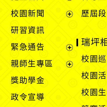
展
校園新聞
歷屆段
開
展
研習資訊
選
開
瑞坪
緊急通告
單
選
展
校園巡
親師生專區
單
開
展
校園活
獎助學金
選
開
校園生
政令宣導
單
選