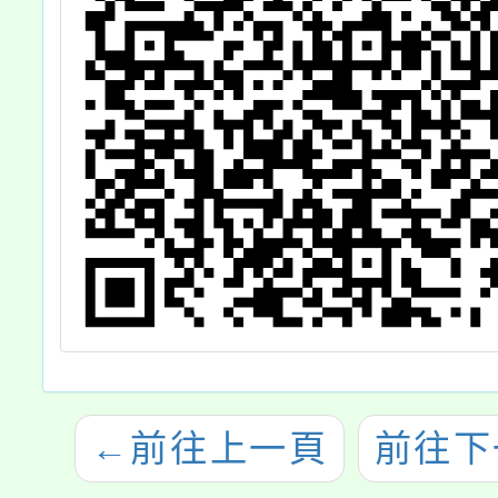
←
前往上一頁
前往下