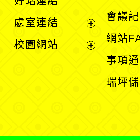
好站連結
選
會議記
處室連結
單
展
網站F
校園網站
開
展
事項通
選
開
瑞坪儲
單
選
單