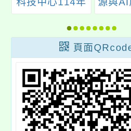
14年
源與AI應用】教
年
教師研
師研習活動簡章
導
體
1
頁面QRcod
習
詳