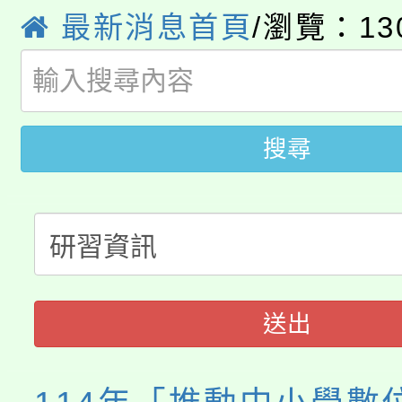
8月14至27日，桃園
局官網。
最新消息首頁
/瀏覽：13
115年桃園市運動會8/1
開!
桃園市低收入戶享有免
田徑場及游泳池舉行。
大園自造教育及科技中心
搜尋
視費優惠，中低收入戶
大溪自造教育及科技中心
份教師增能研習
半價優惠，詳情可洽有
淨零綠生活教案入校路
份教師研習
者。
115年食農教育專業人
會
送出
程