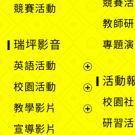
競賽活
競賽活動
單
教師研
瑞坪影音
專題演
英語活動
展
活動
校園活動
開
展
校園社
教學影片
選
開
展
研習活
宣導影片
單