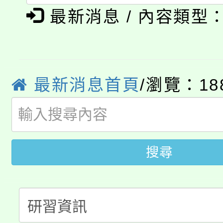
淨零綠生活教案入校路
《TA101》溝通分析
最新消息 / 內容類型
115年食農教育專業人
會
程，歡迎學生輔導中心
學期銜接期間理賠案件
程
心理、諮商輔導、社會
淨零綠領人才培育課程
學籍身 分審查程序及
最新消息首頁
/瀏覽：18
系所師生報名參加。
公告本校115學年度第1
版
「2026金融保險知識
代理(課)教師甄選結果(
桃園市115學年度學生
搜尋
車」活動
公告本校115學年度第
生本土語及新住民語歌
公告本校115學年度第
代理(課)教師甄選結果(