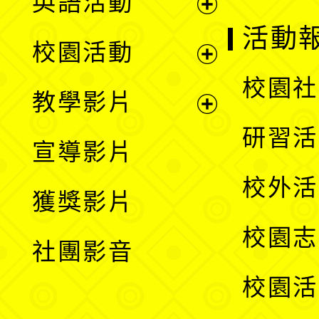
英語活動
展
活動
校園活動
開
展
校園社
教學影片
選
開
展
研習活
宣導影片
單
選
開
校外活
獲獎影片
單
選
校園志
社團影音
單
校園活