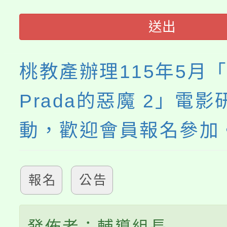
轉知中國文化大學推廣
代理(課)教師甄選結果(
送出
《TA101》溝通分析
程，歡迎學生輔導中心
桃教產辦理115年5月
心理、諮商輔導、社會
Prada的惡魔 2」電
系所師生報名參加。
動，歡迎會員報名參加
報名
公告