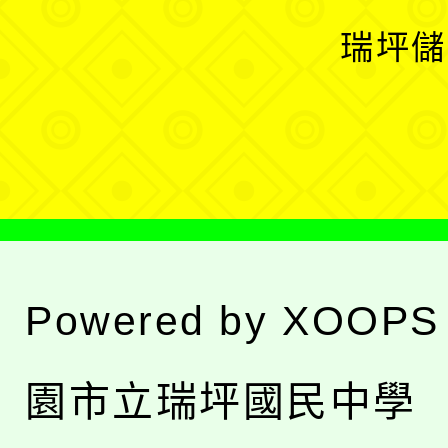
選
開
瑞坪儲
單
選
單
Powered by
XOOPS
園市立瑞坪國民中學