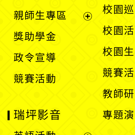
選
展
校園巡
親師生專區
單
開
展
校園活
獎助學金
選
開
校園生
政令宣導
單
選
競賽活
競賽活動
單
教師研
瑞坪影音
專題演