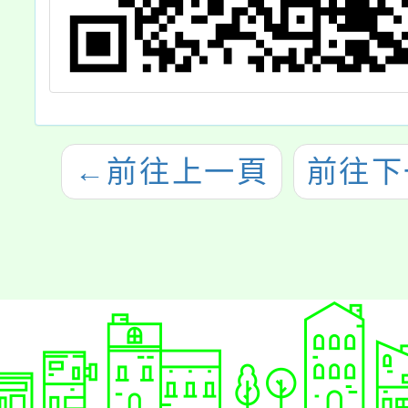
←
前往上一頁
前往下