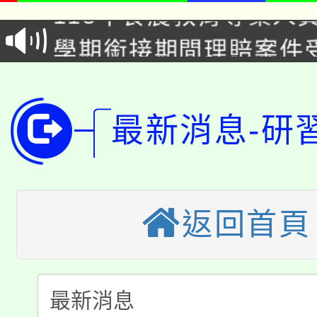
115年食農教育專業人
會
學期銜接期間理賠案件
程
淨零綠領人才培育課程
學籍身 分審查程序及
公告本校115學年度第1
版
最新消息-研
「2026金融保險知識
代理(課)教師甄選結果(
桃園市115學年度學生
車」活動
公告本校115學年度第
生本土語及新住民語歌
返回首頁
公告本校115學年度第
代理(課)教師甄選結果(
轉知中國文化大學推廣
代理(課)教師甄選結果(