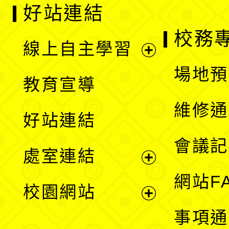
好站連結
校務
線上自主學習
展
場地預
教育宣導
開
維修通
好站連結
選
會議記
處室連結
單
展
網站F
校園網站
開
展
事項通