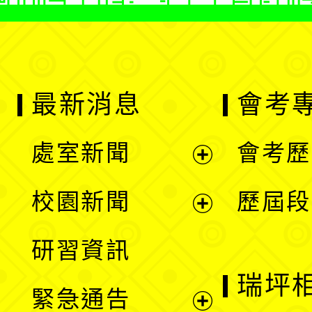
最新消息
會考
處室新聞
會考歷
展
校園新聞
歷屆段
開
展
研習資訊
選
開
瑞坪
緊急通告
單