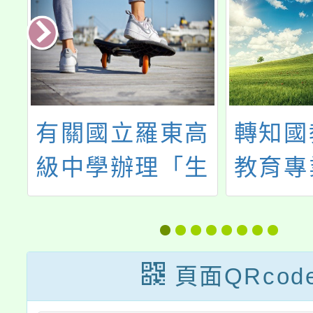
2
有關國立羅東高
轉知國
級中學辦理「生
教育專
及
命聊天室」線上
心辦理
，
研習課程，歡迎
育與社
，
報名參加。
育（S
頁面QRcod
查
坊」一