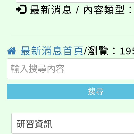
「本色祭」8/29、30
程
最新消息 / 內容類型
8/21下午1時於龍潭區
場熱烈登場!
YOUNG桃局內行報名
徵才活動。
最新消息首頁
/瀏覽：19
8月14至27日，桃園
局官網。
115年桃園市運動會8/1
開!
桃園市低收入戶享有免
田徑場及游泳池舉行。
搜尋
大園自造教育及科技中心
視費優惠，中低收入戶
大溪自造教育及科技中心
份教師增能研習
半價優惠，詳情可洽有
淨零綠生活教案入校路
份教師研習
者。