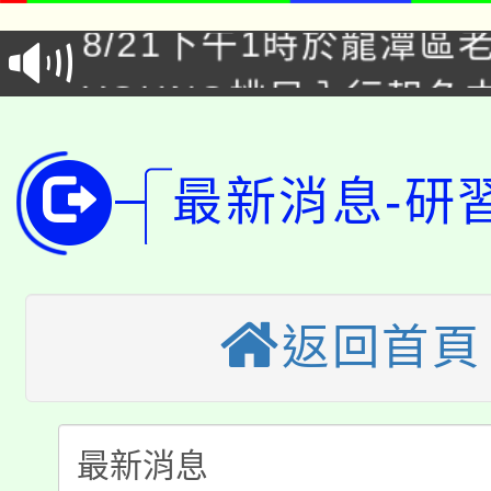
8/21下午1時於龍潭區
場熱烈登場!
YOUNG桃局內行報名
徵才活動。
8月14至27日，桃園
局官網。
115年桃園市運動會8/1
最新消息-研
開!
桃園市低收入戶享有免
田徑場及游泳池舉行。
大園自造教育及科技中心
視費優惠，中低收入戶
返回首頁
大溪自造教育及科技中心
份教師增能研習
半價優惠，詳情可洽有
淨零綠生活教案入校路
份教師研習
者。
115年食農教育專業人
會