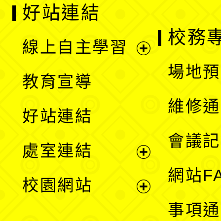
好站連結
校務
線上自主學習
展
場地預
教育宣導
開
維修通
好站連結
選
會議記
處室連結
單
展
網站F
校園網站
開
展
事項通