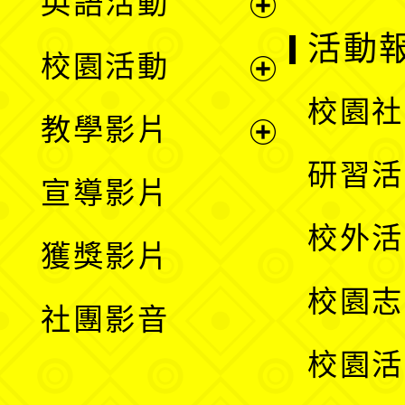
英語活動
展
活動
校園活動
開
展
校園社
教學影片
選
開
展
研習活
宣導影片
單
選
開
校外活
獲獎影片
單
選
校園志
社團影音
單
校園活