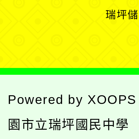
選
開
瑞坪儲
單
選
單
Powered by
XOOPS
園市立瑞坪國民中學