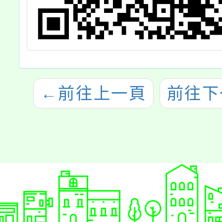
←
前往上一頁
前往下