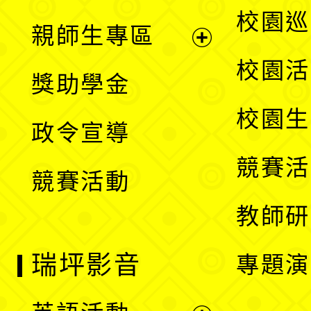
選
展
校園巡
親師生專區
單
開
展
校園活
獎助學金
選
開
校園生
政令宣導
單
選
競賽活
競賽活動
單
教師研
瑞坪影音
專題演