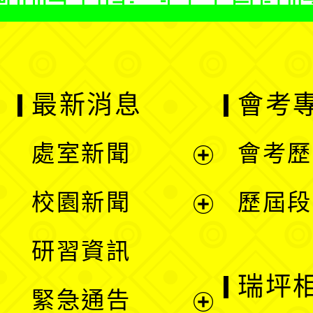
最新消息
會考
處室新聞
會考歷
展
校園新聞
歷屆段
開
展
研習資訊
選
開
瑞坪
緊急通告
單