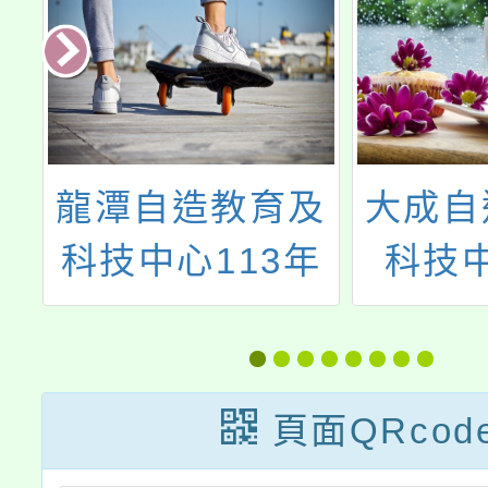
龍潭自造教育及
大成自
教
科技中心113年
科技
教
12月份教師增能
115年
代
研習計畫
活
頁面QRcod
家