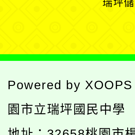
瑞坪儲
單
選
單
Powered by
XOOPS
園市立瑞坪國民中學
地址：
32658桃園市