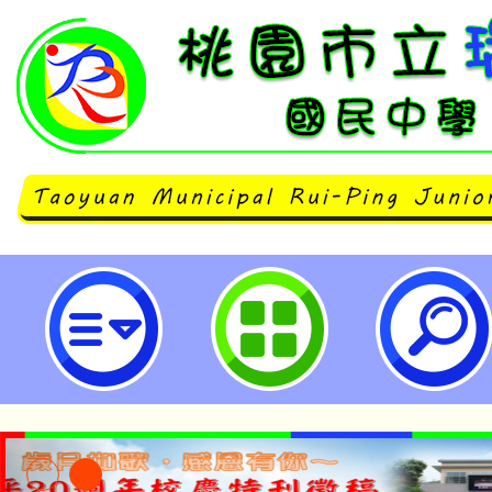
neilrpjhstyc網站設計者：徐嘉裕 N