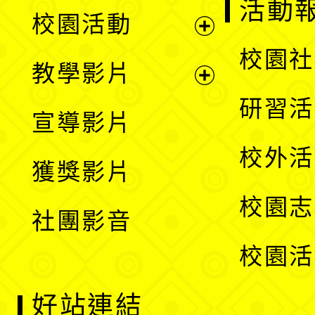
展
活動
校園活動
開
展
校園社
教學影片
選
開
展
研習活
宣導影片
單
選
開
校外活
獲獎影片
單
選
校園志
社團影音
單
校園活
好站連結