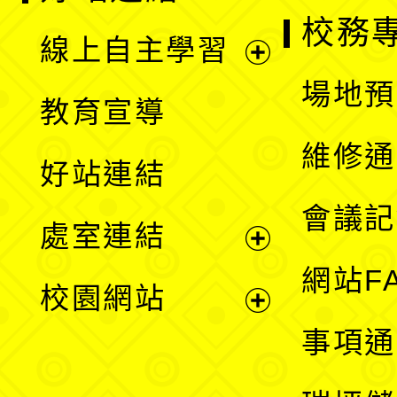
校務
線上自主學習
展
場地預
教育宣導
開
維修通
好站連結
選
會議記
處室連結
單
展
網站F
校園網站
開
展
事項通
選
開