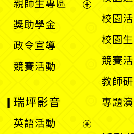
親師生專區
單
開
展
校園活
獎助學金
選
開
校園生
政令宣導
單
選
競賽活
競賽活動
單
教師研
瑞坪影音
專題演
英語活動