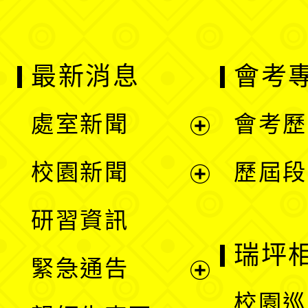
最新消息
會考
處室新聞
會考歷
展
校園新聞
歷屆段
開
展
研習資訊
選
開
瑞坪
緊急通告
單
選
展
校園巡