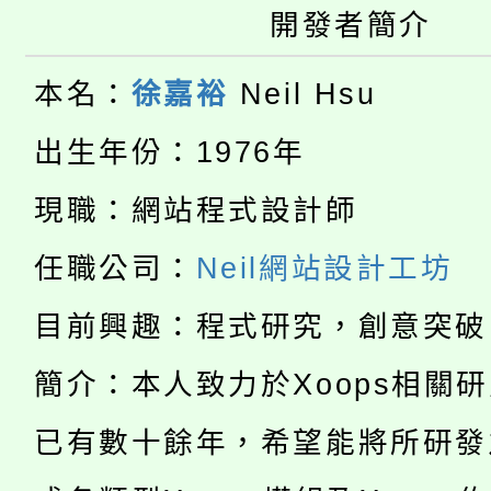
大園自造教育及科技中心
視費優惠，中低收入戶
開發者簡介
大溪自造教育及科技中心
份教師增能研習
半價優惠，詳情可洽有
本名：
徐嘉裕
Neil Hsu
淨零綠生活教案入校路
份教師研習
者。
出生年份：1976年
115年食農教育專業人
會
現職：網站程式設計師
「本色祭」8/29、30
程
任職公司：
Neil網站設計工坊
8/21下午1時於龍潭區
場熱烈登場!
目前興趣：程式研究，創意突破
YOUNG桃局內行報名
徵才活動。
簡介：本人致力於Xoops相關
8月14至27日，桃園
局官網。
已有數十餘年，希望能將所研發
115年桃園市運動會8/1
開!