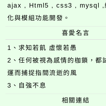
ajax , Html5 , css3 , mysq
化與模組功能開發。
喜愛名言
1、求知若飢 虛懷若愚
2、任何被視為感情的枷鎖，都
運而捕捉指間流逝的風
3、自強不息
相關連結