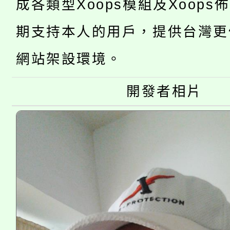
成各類型Xoops模組及Xoops
桃園市低收入戶享有免
田徑場及游泳池舉行。
期支持本人的用戶，提供台灣更
大園自造教育及科技中心
視費優惠，中低收入戶
大溪自造教育及科技中心
網站架設環境。
份教師增能研習
半價優惠，詳情可洽有
淨零綠生活教案入校路
份教師研習
開發者相片
者。
115年食農教育專業人
會
程