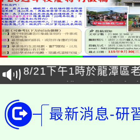
「本色祭」8/29、30
8/21下午1時於龍潭區
場熱烈登場!
YOUNG桃局內行報名
徵才活動。
8月14至27日，桃園
局官網。
最新消息-研
115年桃園市運動會8/1
開!
桃園市低收入戶享有免
田徑場及游泳池舉行。