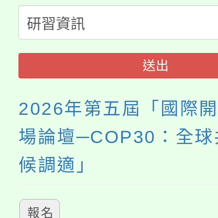
桃園市115學年度學生
縣市「校園短影音徵選
程，歡迎學生輔導中心
「桃園市補助參觀特色
要點
門員」簡章及活動海報
心理、諮商輔導、社會
115年度「教育部表揚
展演活動實施計畫」
踴躍報名參加。
系所師生報名參加。
送出
義教育推展貢獻獎」
2026年第五屆「國際
場論壇─COP30：全球
候調適」
報名