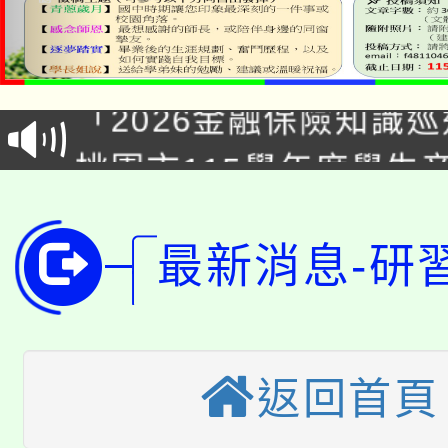
公告本校115學年度第1
「2026金融保險知識
代理(課)教師甄選結果(
桃園市115學年度學生
車」活動
公告本校115學年度第
生本土語及新住民語歌
公告本校115學年度第
最新消息-研
代理(課)教師甄選結果(
轉知中國文化大學推廣
代理(課)教師甄選結果(
轉知苗栗縣政府辦理11
《TA101》溝通分析
返回首頁
桃園市115學年度學生
縣市「校園短影音徵選
程，歡迎學生輔導中心