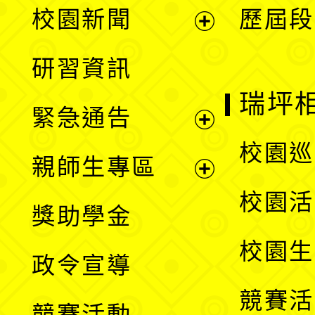
展
校園新聞
歷屆段
開
展
研習資訊
選
開
瑞坪
緊急通告
單
選
展
校園巡
親師生專區
單
開
展
校園活
獎助學金
選
開
校園生
政令宣導
單
選
競賽活
競賽活動