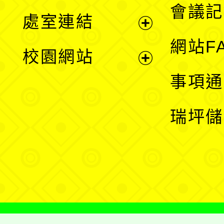
會議記
處室連結
單
展
網站F
校園網站
開
展
事項通
選
開
瑞坪儲
單
選
單