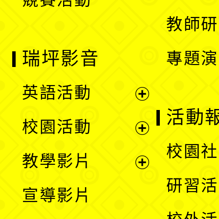
單
教師研
瑞坪影音
專題演
英語活動
展
活動
校園活動
開
展
校園社
教學影片
選
開
展
研習活
宣導影片
單
選
開