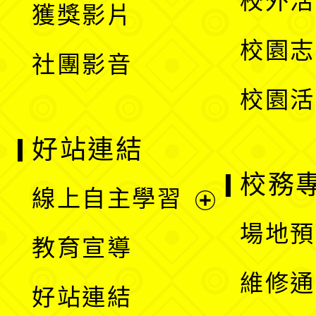
校外活
獲獎影片
單
選
校園志
社團影音
單
校園活
好站連結
校務
線上自主學習
展
場地預
教育宣導
開
維修通
好站連結
選