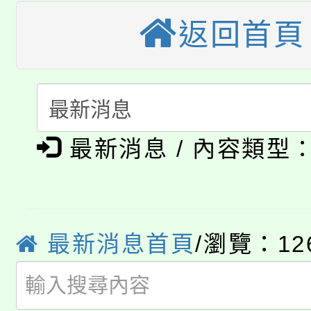
大溪自造教育及科技中心
返回首頁
份教師增能研習
半價優惠，詳情可洽有
淨零綠生活教案入校路
份教師研習
者。
115年食農教育專業人
會
「本色祭」8/29、30
程
最新消息 / 內容類型
8/21下午1時於龍潭區
場熱烈登場!
YOUNG桃局內行報名
徵才活動。
8月14至27日，桃園
局官網。
最新消息首頁
/瀏覽：12
115年桃園市運動會8/1
開!
桃園市低收入戶享有免
田徑場及游泳池舉行。