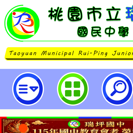
轉知衛生福利部社會及家庭署委託
國兒童福利聯盟基金會辦理「『共
更安心』未成年子女遭親屬擅帶服務
上課程」。-桃園市立瑞坪國民中學