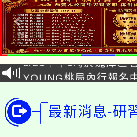
「本色祭」8/29、30
8/21下午1時於龍潭區
場熱烈登場!
YOUNG桃局內行報名
徵才活動。
8月14至27日，桃園
局官網。
115年桃園市運動會8/1
開!
最新消息-研
桃園市低收入戶享有免
田徑場及游泳池舉行。
大園自造教育及科技中心
視費優惠，中低收入戶