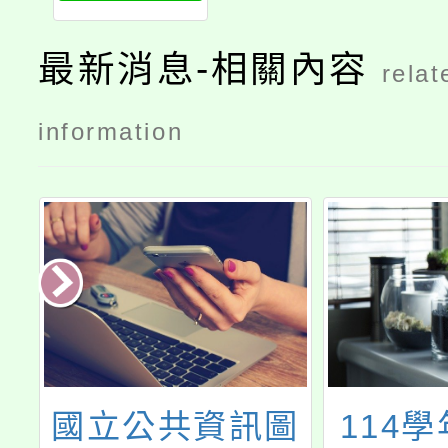
屬擅帶服務
網絡單位線
最新消息-相關內容
relat
上課程
information
室
國立公共資訊圖
114