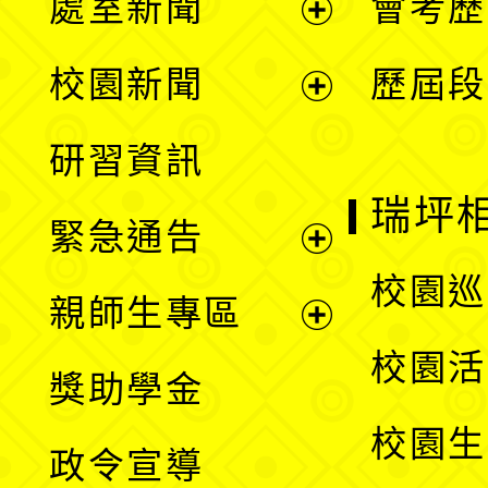
處室新聞
會考歷
展
校園新聞
歷屆段
開
展
研習資訊
選
開
瑞坪
緊急通告
單
選
展
校園巡
親師生專區
單
開
展
校園活
獎助學金
選
開
校園生
政令宣導
單
選