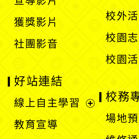
宣導影片
單
選
開
校外活
獲獎影片
單
選
校園志
社團影音
單
校園活
好站連結
校務
線上自主學習
展
場地預
教育宣導
開