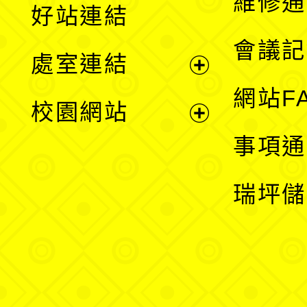
維修通
好站連結
選
會議記
處室連結
單
展
網站F
校園網站
開
展
事項通
選
開
瑞坪儲
單
選
單