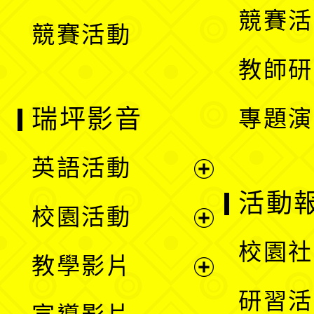
競賽活
競賽活動
單
教師研
瑞坪影音
專題演
英語活動
展
活動
校園活動
開
展
校園社
教學影片
選
開
展
研習活