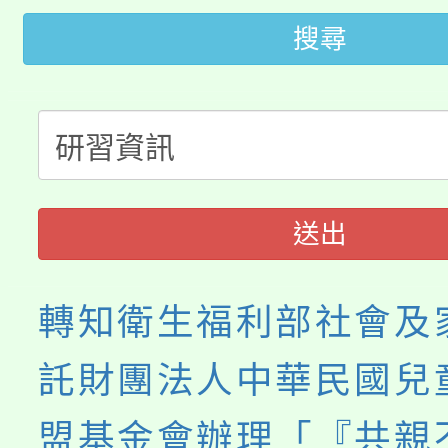
搜尋
大園自造教育及科技中心
視費優惠，中低收入戶
大溪自造教育及科技中心
份教師增能研習
半價優惠，詳情可洽有
淨零綠生活教案入校路
份教師研習
者。
115年食農教育專業人
會
送出
程
轉知衛生福利部社會及
託財團法人中華民國兒
盟基金會辦理「『共親