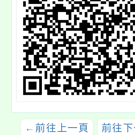
←
前往上一頁
前往下