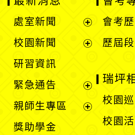
最新消息
會考
處室新聞
會考歷
展
校園新聞
歷屆段
開
展
研習資訊
選
開
瑞坪
緊急通告
單
選
展
校園巡
親師生專區
單
開
展
校園活
獎助學金
選