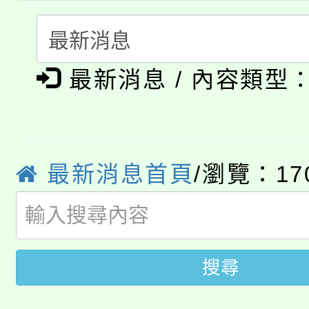
「本色祭」8/29、30
程
8/21下午1時於龍潭區
場熱烈登場!
最新消息 / 內容類型
YOUNG桃局內行報名
徵才活動。
8月14至27日，桃園
局官網。
115年桃園市運動會8/1
開!
最新消息首頁
/瀏覽：17
桃園市低收入戶享有免
田徑場及游泳池舉行。
大園自造教育及科技中心
視費優惠，中低收入戶
大溪自造教育及科技中心
份教師增能研習
半價優惠，詳情可洽有
搜尋
淨零綠生活教案入校路
份教師研習
者。