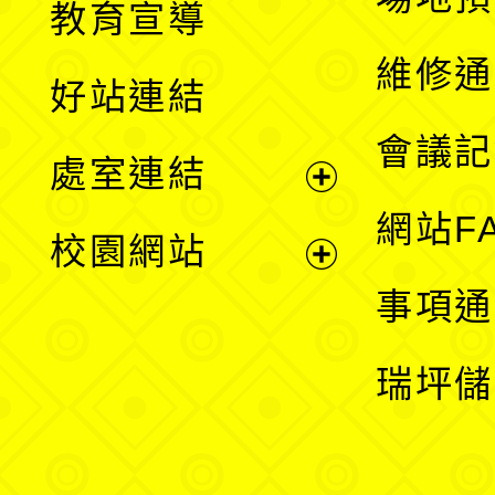
教育宣導
開
維修通
好站連結
選
會議記
處室連結
單
展
網站F
校園網站
開
展
事項通
選
開
瑞坪儲
單
選
單