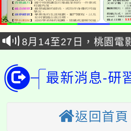
8/21下午1時於龍潭區
場熱烈登場!
YOUNG桃局內行報名
徵才活動。
8月14至27日，桃園
局官網。
115年桃園市運動會8/1
開!
桃園市低收入戶享有免
田徑場及游泳池舉行。
最新消息-研
大園自造教育及科技中心
視費優惠，中低收入戶
大溪自造教育及科技中心
份教師增能研習
半價優惠，詳情可洽有
淨零綠生活教案入校路
份教師研習
返回首頁
者。
115年食農教育專業人
會