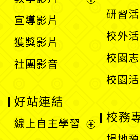
選
開
展
研習活
宣導影片
單
選
開
校外活
獲獎影片
單
選
校園志
社團影音
單
校園活
好站連結
校務
線上自主學習
展
場地預