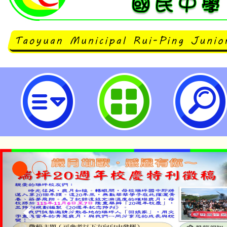
PaGamO 「投出素養超素球！王
大公開！」線上研習-桃園市立瑞坪
「本色祭」8/29、30