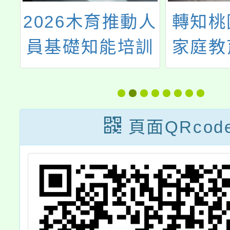
命
2026木育推動人
轉知桃
中
員基礎知能培訓
家庭教
教
理「1
」
庭教育
歡
研習計
頁面QRcod
通系列
計畫，
教師參