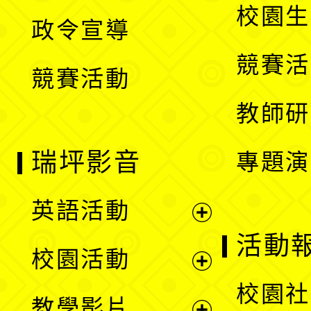
開
校園生
政令宣導
單
選
競賽活
競賽活動
單
教師研
瑞坪影音
專題演
英語活動
展
活動
校園活動
開
展
校園社
教學影片