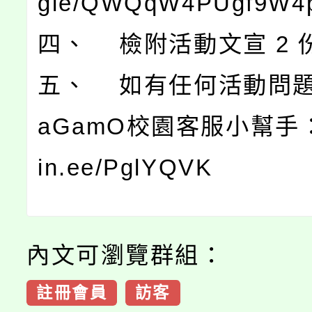
gle/QWQqW4PUgf9W4p
四、 檢附活動文宣 2 
五、 如有任何活動問題
aGamO校園客服小幫手：htt
in.ee/PglYQVK
內文可瀏覽群組：
註冊會員
訪客