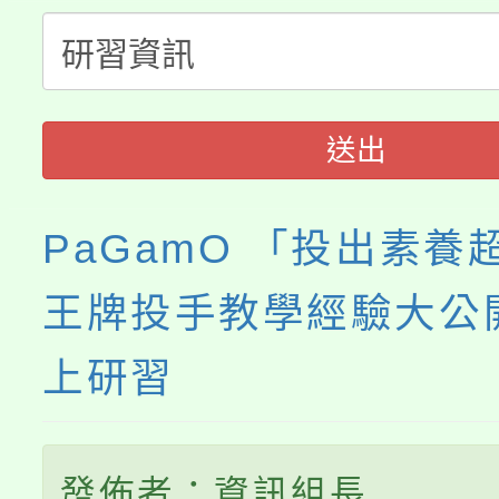
115年食農教育專業人
會
程
送出
PaGamO 「投出素養
王牌投手教學經驗大公
上研習
發佈者：資訊組長