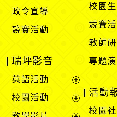
開
校園生
政令宣導
單
選
競賽活
競賽活動
單
教師研
瑞坪影音
專題演
英語活動
展
活動
校園活動
開
展
校園社
教學影片