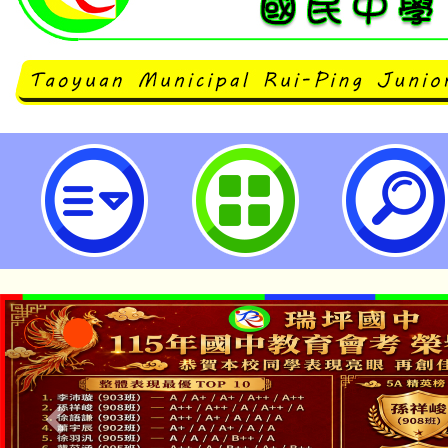
PaGamO 「投出素養超素球！王
大公開！」線上研習-桃園市立瑞坪