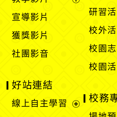
選
開
展
研習活
宣導影片
單
選
開
校外活
獲獎影片
單
選
校園志
社團影音
單
校園活
好站連結
校務
線上自主學習
展
場地預