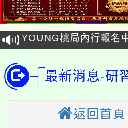
「本色祭」8/29、30
8/21下午1時於龍潭區
場熱烈登場!
YOUNG桃局內行報名
徵才活動。
8月14至27日，桃園
局官網。
115年桃園市運動會8/1
開!
最新消息-研
桃園市低收入戶享有免
田徑場及游泳池舉行。
大園自造教育及科技中心
視費優惠，中低收入戶
大溪自造教育及科技中心
份教師增能研習
半價優惠，詳情可洽有
返回首頁
淨零綠生活教案入校路
份教師研習
者。