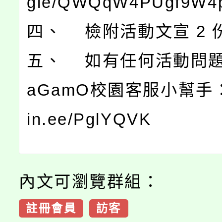
gle/QWQqW4PUgf9W4p
四、 檢附活動文宣 2 
五、 如有任何活動問題
aGamO校園客服小幫手：htt
in.ee/PglYQVK
內文可瀏覽群組：
註冊會員
訪客