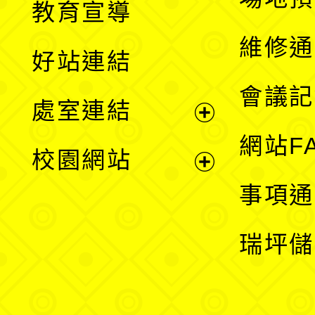
教育宣導
開
維修通
好站連結
選
會議記
處室連結
單
展
網站F
校園網站
開
展
事項通
選
開
瑞坪儲
單
選
單