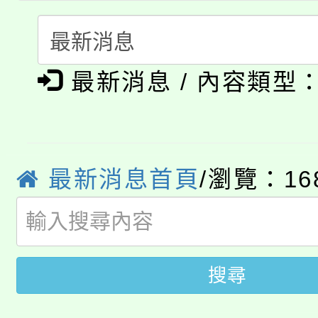
115年食農教育專業人
會
「本色祭」8/29、30
程
最新消息 / 內容類型
8/21下午1時於龍潭區
場熱烈登場!
YOUNG桃局內行報名
徵才活動。
8月14至27日，桃園
局官網。
最新消息首頁
/瀏覽：16
115年桃園市運動會8/1
開!
桃園市低收入戶享有免
田徑場及游泳池舉行。
大園自造教育及科技中心
視費優惠，中低收入戶
搜尋
大溪自造教育及科技中心
份教師增能研習
半價優惠，詳情可洽有