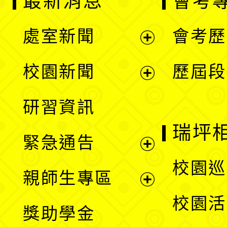
最新消息
會考
處室新聞
會考歷
展
校園新聞
歷屆段
開
展
研習資訊
選
開
瑞坪
緊急通告
單
選
展
校園巡
親師生專區
單
開
展
校園活
獎助學金
選