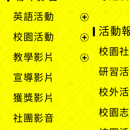
英語活動
展
活動
校園活動
開
展
校園社
教學影片
選
開
展
研習活
宣導影片
單
選
開
校外活
獲獎影片
單
選
校園志
社團影音
單