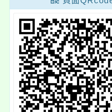
頁面QRcod
區人
助