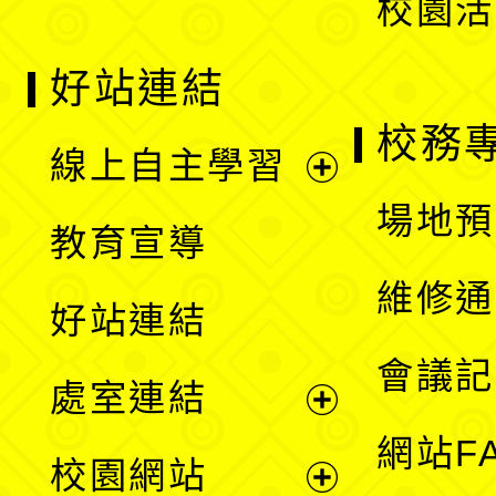
校園活
好站連結
校務
線上自主學習
展
場地預
教育宣導
開
維修通
好站連結
選
會議記
處室連結
單
展
網站F
校園網站