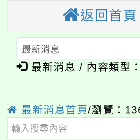
大園自造教育及科技中心
視費優惠，中低收入戶
返回首頁
大溪自造教育及科技中心
份教師增能研習
半價優惠，詳情可洽有
淨零綠生活教案入校路
份教師研習
者。
115年食農教育專業人
會
「本色祭」8/29、30
程
最新消息 / 內容類型
8/21下午1時於龍潭區
場熱烈登場!
YOUNG桃局內行報名
徵才活動。
最新消息首頁
/瀏覽：13
8月14至27日，桃園
局官網。
115年桃園市運動會8/1
開!