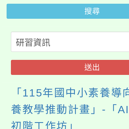
桃園市低收入戶享有免
田徑場及游泳池舉行。
搜尋
大園自造教育及科技中心
視費優惠，中低收入戶
大溪自造教育及科技中心
份教師增能研習
半價優惠，詳情可洽有
淨零綠生活教案入校路
份教師研習
者。
115年食農教育專業人
會
送出
程
「115年國中小素養導向
養教學推動計畫」-「A
初階工作坊」