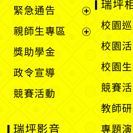
瑞坪
緊急通告
單
選
展
校園巡
親師生專區
單
開
展
校園活
獎助學金
選
開
校園生
政令宣導
單
選
競賽活
競賽活動
單
教師研
瑞坪影音
專題演