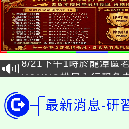
「本色祭」8/29、30
8/21下午1時於龍潭區
場熱烈登場!
YOUNG桃局內行報名
徵才活動。
8月14至27日，桃園
局官網。
115年桃園市運動會8/1
最新消息-研
開!
桃園市低收入戶享有免
田徑場及游泳池舉行。