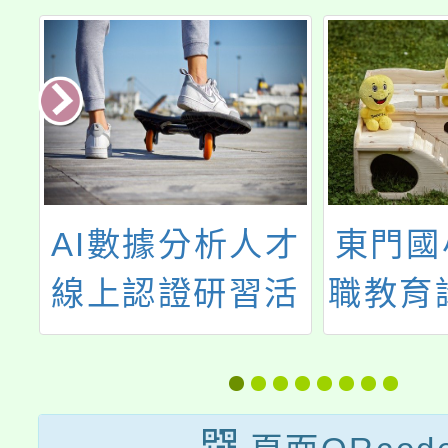
立
AI數據分析人才
東門國
理
線上認證研習活
職教育
」
動
動親
教
道」，
活
教師、