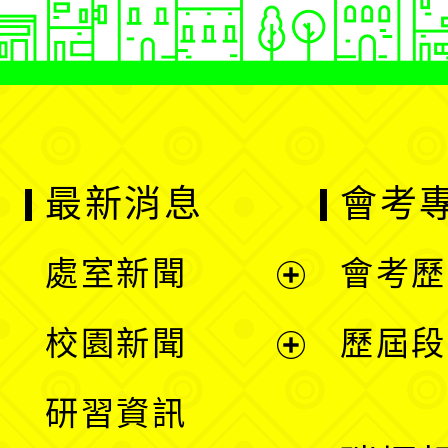
最新消息
會考
處室新聞
會考歷
展
校園新聞
歷屆段
開
展
研習資訊
選
開