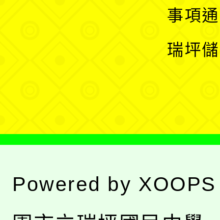
開
展
事項通
選
開
瑞坪儲
單
選
單
Powered by
XOOPS