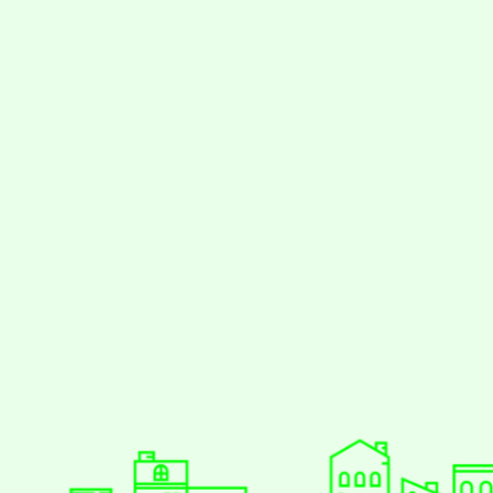
styc
gle、Firefox、Vivaldi、Opera
支援行
 2.5.11
網站語系：zh-TW
eil網站設計工坊
徐嘉裕 Neil hsu