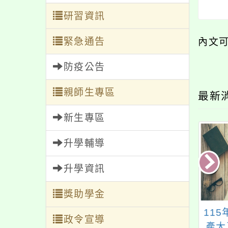
研習資訊
緊急通告
內文
防疫公告
親師生專區
最新
新生專區
升學輔導
升學資訊
獎助學金
園市政府家庭教育
「輕鬆來做省電俠」
11
政令宣導
辦理「113年度家
講座及「與樹做朋
產大