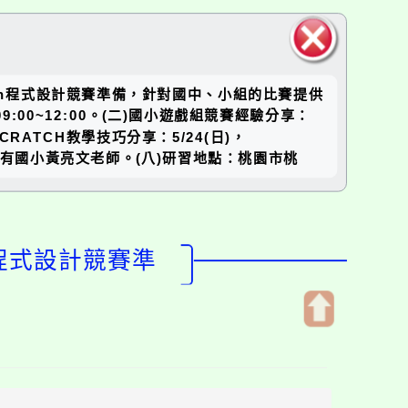
關閉區
atch程式設計競賽準備，針對國中、小組的比賽提供
塊
00~12:00。(二)國小遊戲組競賽經驗分享：
SCRATCH教學技巧分享：5/24(日)，
：大有國小黃亮文老師。(八)研習地點：桃園市桃
h程式設計競賽準
開
啟
上
方