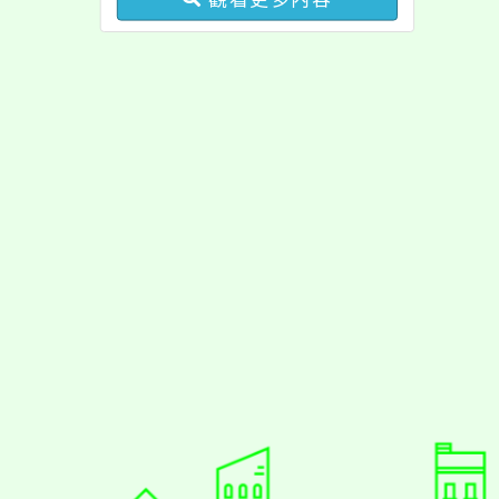
學生輔導中心人員，以及
心理、諮商輔導、社會工
作等相關系所師生報名參
加。
佈景版本：
neilrpjh
適用瀏覽器：Edge、Goo
Xoops版本：
XOOPS
Xoops
網站設計
：
N
Xoops網站設計者：