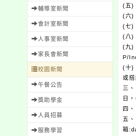
(五
輔導室新聞
(六
會計室新聞
(七
(八
人事室新聞
(九
家長會新聞
P/
(十
校園新聞
或搭
午餐公告
三、
日，
獎助學金
四、
人員招募
五、
箱:d
服務學習