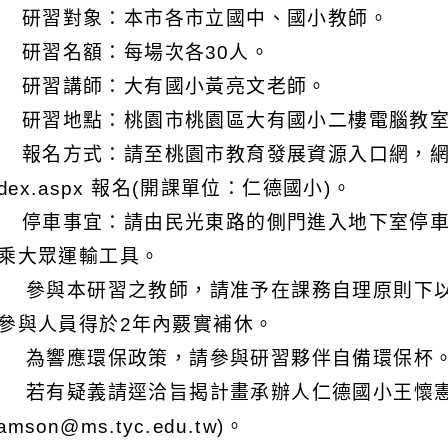
) 研習對象：本市各市立國中、國小教師。
) 研習名額：每場次各30人。
) 研習講師：大有國小黃亮文老師。
) 研習地點：桃園市桃園區大有國小二樓電腦教室(
) 報名方式：請至桃園市教育發展資源入口網，網址： https
Index.aspx 報名(開課單位：仁德國小)。
) 停車事宜：請由民光東路的側門進入地下室停
乘大眾運輸工具。
 參與本研習之教師，請准予在課務自理原則下以
參與人員得於2年內覈實補休。
 為響應環保政策，請參與研習夥伴自備環保杯
 若有疑義請逕洽旨揭計畫承辦人仁德國小王懷憲主任(電
amson@ms.tyc.edu.tw)。