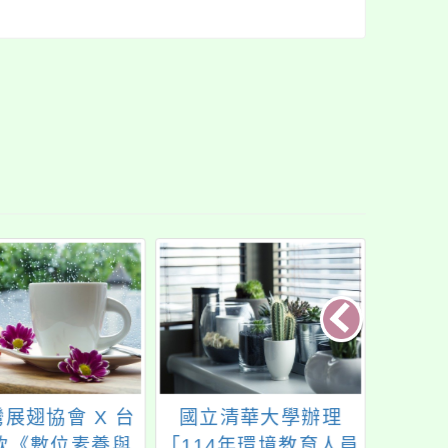
展翅協會 X 台
國立清華大學辦理
建國
軟《數位素養與
「114年環境教育人員
中心計