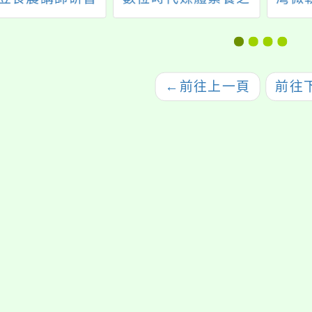
課程初階班
教學轉化推廣】研習
網路
師
←
前往上一頁
前往