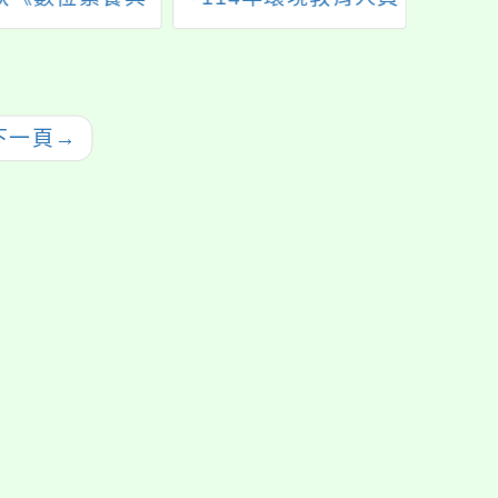
安全》國中小教
30加3小時核心課程研
線上研習」
習班及展延班」
下一頁
→