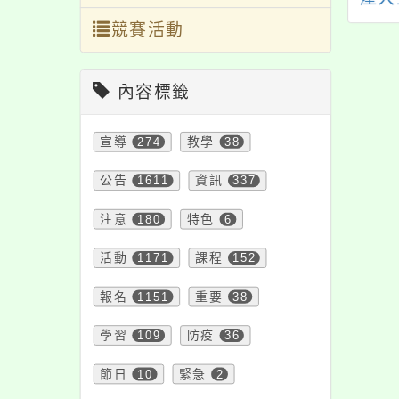
教育教師增能研習
友」工作坊資訊
競賽活動
-親師溝通系列」
程，歡迎參加。
內容標籤
宣導
274
教學
38
公告
1611
資訊
337
注意
180
特色
6
活動
1171
課程
152
報名
1151
重要
38
學習
109
防疫
36
節日
10
緊急
2