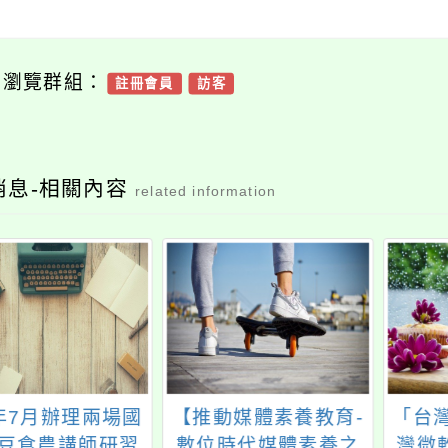
可瀏覽群組：
註冊會員
訪客
消息-相關內容
related information
5年7月辦理兩場國
【推動媒體素養教育-
「台灣
豆食農講師研習
數位時代媒體素養之
灣微