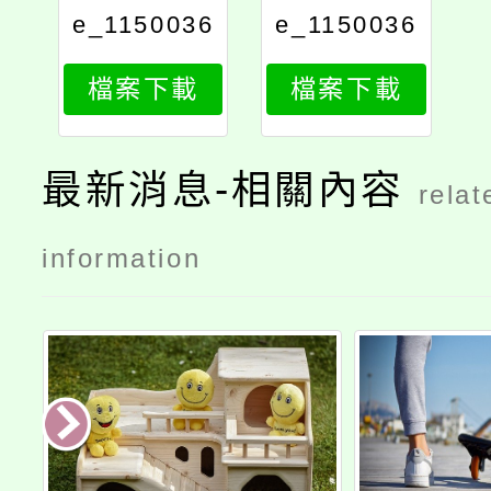
e_1150036
e_1150036
934_attach
934_attach
檔案下載
檔案下載
2
1
最新消息-相關內容
relat
information