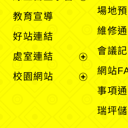
展
場地預
教育宣導
開
維修通
好站連結
選
會議記
處室連結
單
展
網站F
校園網站
開
展
事項通
選
開
瑞坪儲
單
選