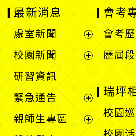
最新消息
會考
處室新聞
會考歷
展
校園新聞
歷屆段
開
展
研習資訊
選
開
瑞坪
緊急通告
單
選
展
校園巡
親師生專區
單
開
展
校園活