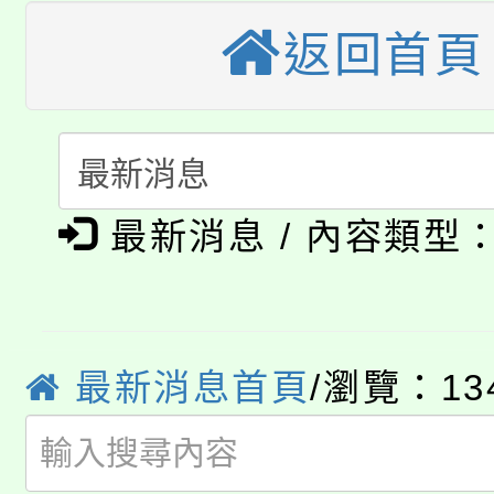
大園自造教育及科技中心
返回首頁
視費優惠，中低收入戶
大溪自造教育及科技中心
份教師增能研習
半價優惠，詳情可洽有
淨零綠生活教案入校路
份教師研習
者。
公告本校115學年度第1
會
最新消息 / 內容類型
「本色祭」8/29、30
代理(課)教師甄選結果
8/21下午1時於龍潭區
場熱烈登場!
告(尚有缺額)
YOUNG桃局內行報名
徵才活動。
最新消息首頁
/瀏覽：13
8月14至27日，桃園
局官網。
115年桃園市運動會8/1