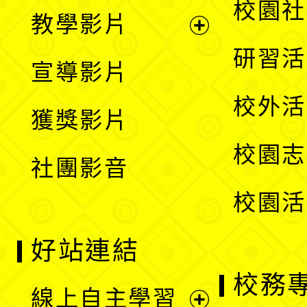
展
校園社
教學影片
選
開
展
研習活
宣導影片
單
選
開
校外活
獲獎影片
單
選
校園志
社團影音
單
校園活
好站連結
校務
線上自主學習