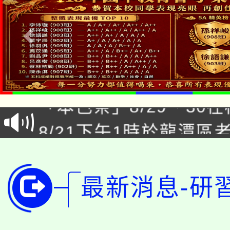
公告本校115學年度第1
「本色祭」8/29、30
代理(課)教師甄選結果
8/21下午1時於龍潭區
場熱烈登場!
告(尚有缺額)
YOUNG桃局內行報名
徵才活動。
8月14至27日，桃園
局官網。
最新消息-研
115年桃園市運動會8/1
開!
桃園市低收入戶享有免
田徑場及游泳池舉行。