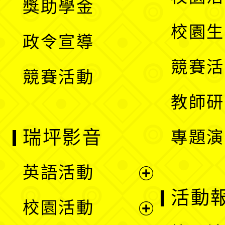
獎助學金
選
開
校園生
政令宣導
單
選
競賽活
競賽活動
單
教師研
瑞坪影音
專題演
英語活動
展
活動
校園活動
開