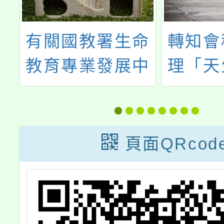
及
有關國教署生命
轉知會
教育專業發展中
理「天
份
心將辦理「生命
適性而
教育素養導向教
講座，
學-開放空間培訓
教師、
頁面QRcod
工作坊」一案，
區人
歡迎教師報名參
加，請查照。