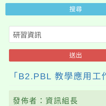
開!
搜尋
桃園市低收入戶享有免
田徑場及游泳池舉行。
大園自造教育及科技中心
視費優惠，中低收入戶
大溪自造教育及科技中心
份教師增能研習
半價優惠，詳情可洽有
淨零綠生活教案入校路
份教師研習
者。
送出
會
「B2.PBL 教學應用
發佈者：資訊組長