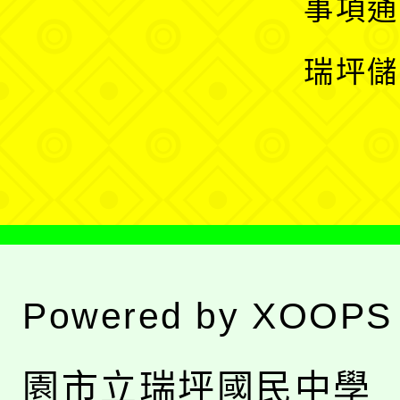
展
事項通
選
開
瑞坪儲
單
選
單
Powered by
XOOPS
園市立瑞坪國民中學