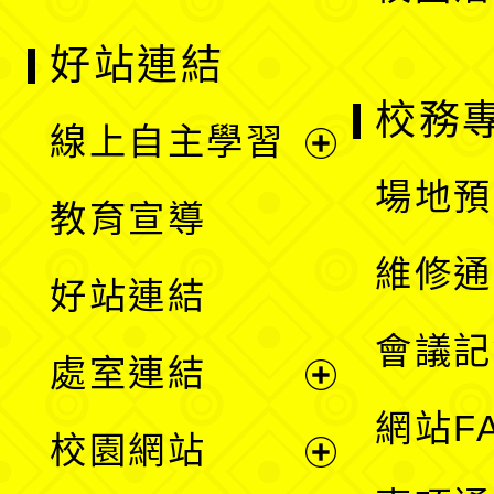
好站連結
校務
線上自主學習
展
場地預
教育宣導
開
維修通
好站連結
選
會議記
處室連結
單
展
網站F
校園網站
開