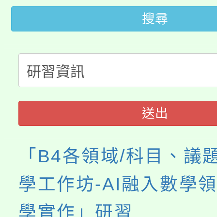
大園自造教育及科技中心
視費優惠，中低收入戶
搜尋
大溪自造教育及科技中心
份教師增能研習
半價優惠，詳情可洽有
淨零綠生活教案入校路
份教師研習
者。
115年食農教育專業人
會
程
送出
「B4各領域/科目、議
學工作坊-AI融入數學
學實作」研習