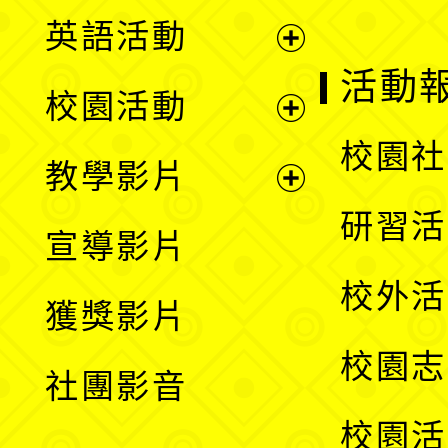
英語活動
展
活動
校園活動
開
展
校園社
教學影片
選
開
展
研習活
宣導影片
單
選
開
校外活
獲獎影片
單
選
校園志
社團影音
單
校園活