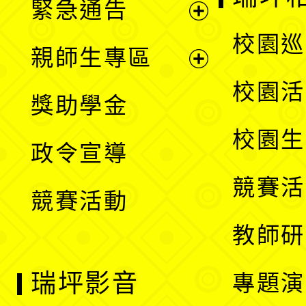
緊急通告
單
選
展
校園巡
親師生專區
單
開
展
校園活
獎助學金
選
開
校園生
政令宣導
單
選
競賽活
競賽活動
單
教師研
瑞坪影音
專題演