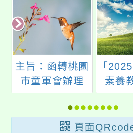
園
「2025國中小AI
114
素養教學研討
小學數
動
會」
進方案
勵
能研習(
報
A1、A
頁面QRcod