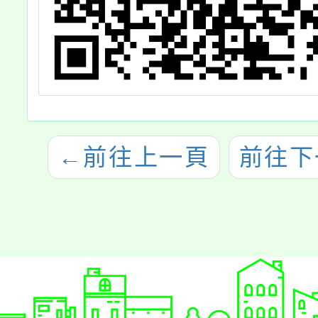
←
前往上一頁
前往下