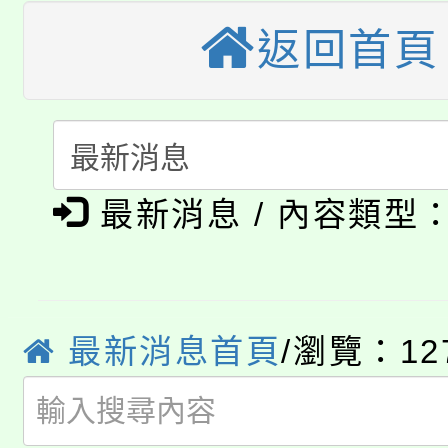
大溪自造教育及科技中心
份教師增能研習
半價優惠，詳情可洽有
返回首頁
淨零綠生活教案入校路
份教師研習
者。
115年食農教育專業人
會
「本色祭」8/29、30
程
最新消息 / 內容類型
8/21下午1時於龍潭區
場熱烈登場!
YOUNG桃局內行報名
徵才活動。
8月14至27日，桃園
局官網。
最新消息首頁
/瀏覽：12
115年桃園市運動會8/1
開!
桃園市低收入戶享有免
田徑場及游泳池舉行。