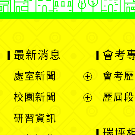
最新消息
會考
處室新聞
會考歷
展
校園新聞
歷屆段
開
展
研習資訊
選
開
瑞坪