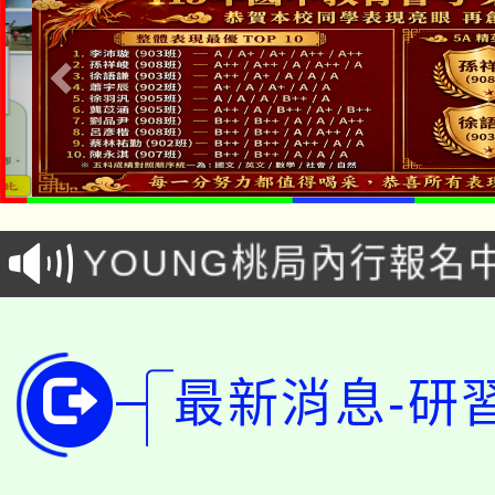
「本色祭」8/29、30
8/21下午1時於龍潭區
場熱烈登場!
YOUNG桃局內行報名
徵才活動。
8月14至27日，桃園
局官網。
115年桃園市運動會8/1
開!
最新消息-研
桃園市低收入戶享有免
田徑場及游泳池舉行。
大園自造教育及科技中心
視費優惠，中低收入戶