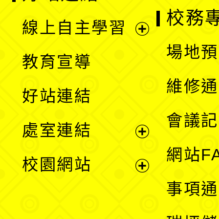
校務
線上自主學習
展
場地預
教育宣導
開
維修通
好站連結
選
會議記
處室連結
單
展
網站F
校園網站
開
展
事項通
選
開