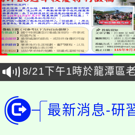
「本色祭」8/29、30
8/21下午1時於龍潭區
場熱烈登場!
YOUNG桃局內行報名
徵才活動。
8月14至27日，桃園
局官網。
最新消息-研
115年桃園市運動會8/1
開!
桃園市低收入戶享有免
田徑場及游泳池舉行。