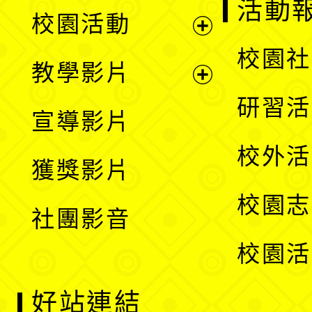
展
活動
校園活動
開
展
校園社
教學影片
選
開
展
研習活
宣導影片
單
選
開
校外活
獲獎影片
單
選
校園志
社團影音
單
校園活
好站連結