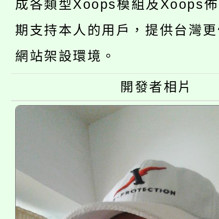
成各類型Xoops模組及Xoops
桃園市低收入戶享有免
田徑場及游泳池舉行。
期支持本人的用戶，提供台灣更
大園自造教育及科技中心
視費優惠，中低收入戶
網站架設環境。
大溪自造教育及科技中心
份教師增能研習
半價優惠，詳情可洽有
淨零綠生活教案入校路
開發者相片
份教師研習
者。
115年食農教育專業人
會
程