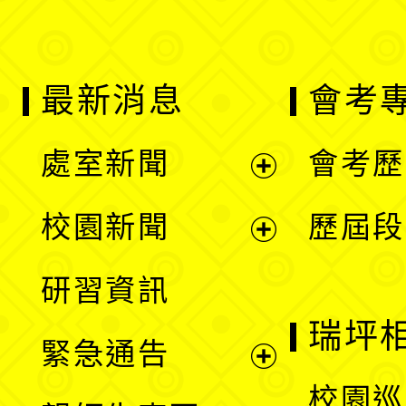
最新消息
會考
處室新聞
會考歷
展
校園新聞
歷屆段
開
展
研習資訊
選
開
瑞坪
緊急通告
單
選
展
校園巡