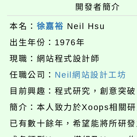
大園自造教育及科技中心
開發者簡介
視費優惠，中低收入戶
大溪自造教育及科技中心
份教師增能研習
半價優惠，詳情可洽有
本名：
徐嘉裕
Neil Hsu
淨零綠生活教案入校路
份教師研習
出生年份：1976年
者。
115年食農教育專業人
會
現職：網站程式設計師
「本色祭」8/29、30
程
任職公司：
Neil網站設計工坊
8/21下午1時於龍潭區
場熱烈登場!
目前興趣：程式研究，創意突破
YOUNG桃局內行報名
徵才活動。
簡介：本人致力於Xoops相關
8月14至27日，桃園
局官網。
已有數十餘年，希望能將所研發
115年桃園市運動會8/1
開!