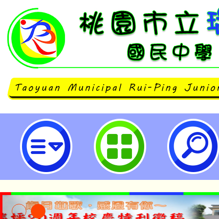
neilrpjhstyc網站設計者：徐嘉裕 N