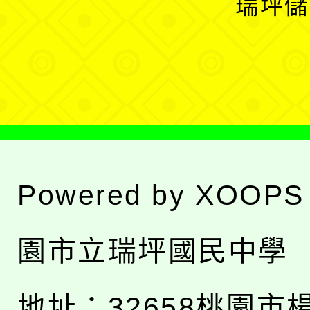
瑞坪儲
單
選
單
Powered by
XOOPS
園市立瑞坪國民中學
地址：
32658桃園市