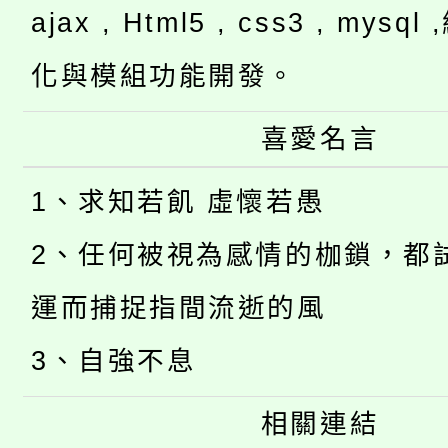
ajax , Html5 , css3 , mysq
化與模組功能開發。
喜愛名言
1、求知若飢 虛懷若愚
2、任何被視為感情的枷鎖，都
運而捕捉指間流逝的風
3、自強不息
相關連結