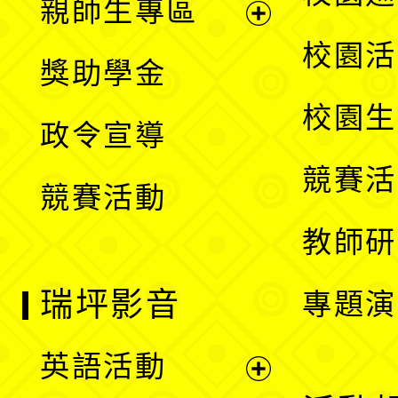
親師生專區
單
開
展
校園活
獎助學金
選
開
校園生
政令宣導
單
選
競賽活
競賽活動
單
教師研
瑞坪影音
專題演
英語活動