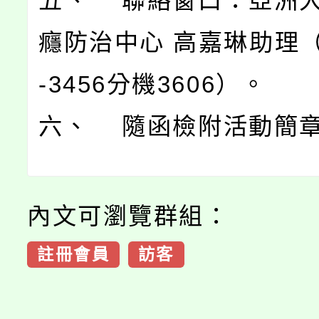
五、 聯絡窗口：亞洲
癮防治中心 高嘉琳助理（0
-3456分機3606）。
六、 隨函檢附活動簡
內文可瀏覽群組：
註冊會員
訪客