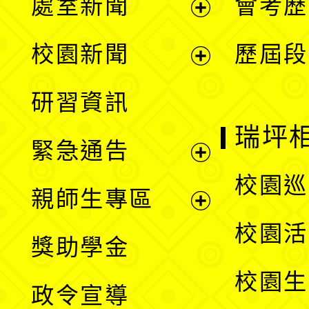
處室新聞
會考歷
展
校園新聞
歷屆段
開
展
研習資訊
選
開
瑞坪
緊急通告
單
選
展
校園巡
親師生專區
單
開
展
校園活
獎助學金
選
開
校園生
政令宣導
單