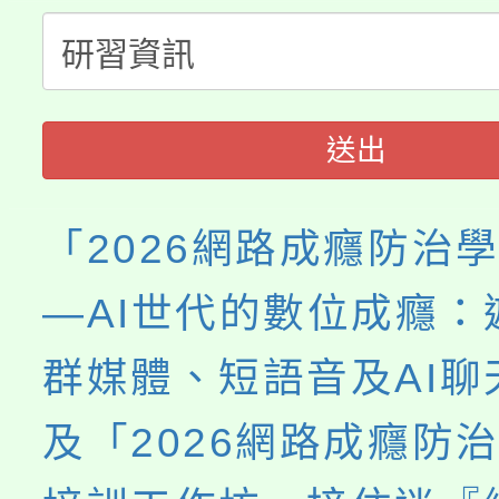
公告本校115學年度第
代理(課)教師甄選結果(
轉知中國文化大學推廣
代理(課)教師甄選結果(
送出
《TA101》溝通分析
程，歡迎學生輔導中心
「2026網路成癮防治
心理、諮商輔導、社會
—AI世代的數位成癮：
系所師生報名參加。
群媒體、短語音及AI聊
及「2026網路成癮防