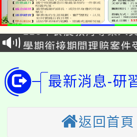
淨零綠生活教案入校路
115年食農教育專業人
會
學期銜接期間理賠案件
程
淨零綠領人才培育課程
學籍身 分審查程序及
公告本校115學年度第1
版
最新消息-研
「2026金融保險知識
代理(課)教師甄選結果(
桃園市115學年度學生
車」活動
公告本校115學年度第
生本土語及新住民語歌
返回首頁
公告本校115學年度第
代理(課)教師甄選結果(