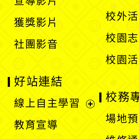
宣導影片
單
選
開
校外活
獲獎影片
單
選
校園志
社團影音
單
校園活
好站連結
校務
線上自主學習
展
場地預
教育宣導
開