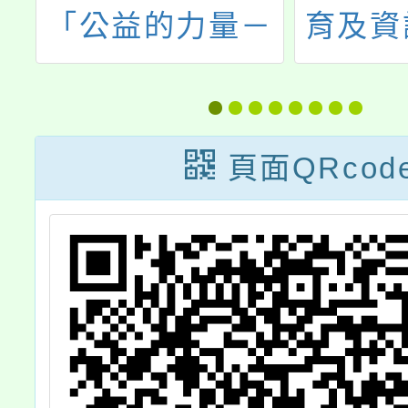
力量－
育及資訊教育微
社
40周
課程教學模組」
託
，在心
推廣工作坊
社
題，將
金
頁面QRcod
時代的
年
：青少
孕
治的趨
教
」為
，
輔導老