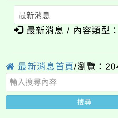
轉知中國文化大學推廣
代理(課)教師甄選結果(
淨零綠生活教案入校路
《TA101》溝通分析
最新消息 / 內容類型
115年食農教育專業人
會
程，歡迎學生輔導中心
學期銜接期間理賠案件
程
心理、諮商輔導、社會
淨零綠領人才培育課程
學籍身 分審查程序及
最新消息首頁
/瀏覽：20
系所師生報名參加。
公告本校115學年度第1
版
「2026金融保險知識
代理(課)教師甄選結果(
桃園市115學年度學生
搜尋
車」活動
公告本校115學年度第
生本土語及新住民語歌