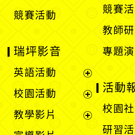
選
競賽活
競賽活動
單
教師研
瑞坪影音
專題演
英語活動
展
活動
校園活動
開
展
校園社
教學影片
選
開
展
研習活