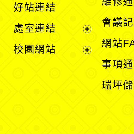
維修通
好站連結
選
會議記
處室連結
單
展
網站F
校園網站
開
展
事項通
選
開
瑞坪儲
單
選
單