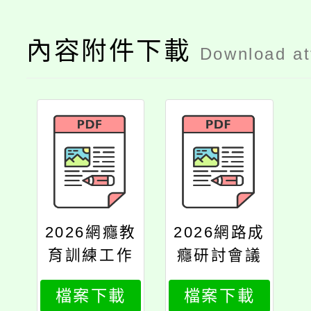
內容附件下載
Download a
2026網癮教
2026網路成
育訓練工作
癮研討會議
坊v900629
程v180062
檔案下載
檔案下載
5
95