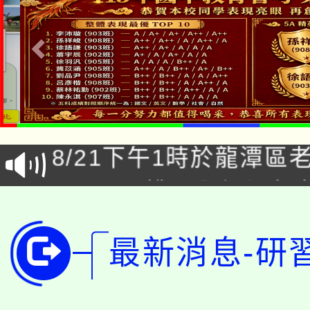
「本色祭」8/29、30
8/21下午1時於龍潭區
場熱烈登場!
YOUNG桃局內行報名
徵才活動。
8月14至27日，桃園
局官網。
最新消息-研
115年桃園市運動會8/1
開!
桃園市低收入戶享有免
田徑場及游泳池舉行。