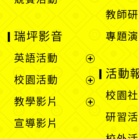
單
教師研
瑞坪影音
專題演
英語活動
展
活動
校園活動
開
展
校園社
教學影片
選
開
展
研習活
宣導影片
單
選
開
校外活