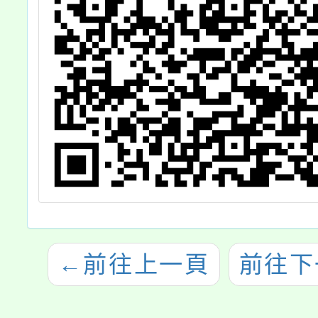
←
前往上一頁
前往下