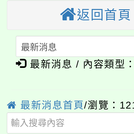
大園自造教育及科技中心
視費優惠，中低收入戶
返回首頁
大溪自造教育及科技中心
份教師增能研習
半價優惠，詳情可洽有
淨零綠生活教案入校路
份教師研習
者。
115年食農教育專業人
會
最新消息 / 內容類型
「本色祭」8/29、30
程
8/21下午1時於龍潭區
場熱烈登場!
YOUNG桃局內行報名
徵才活動。
最新消息首頁
/瀏覽：12
8月14至27日，桃園
局官網。
115年桃園市運動會8/1
開!