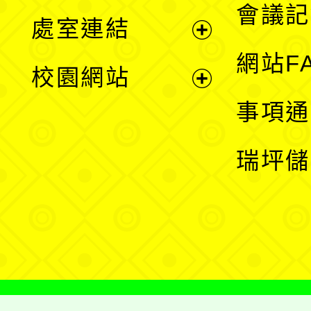
會議記
處室連結
單
展
網站F
校園網站
開
展
事項通
選
開
瑞坪儲
單
選
單