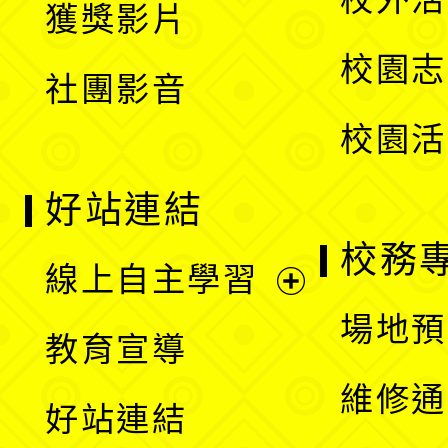
獲獎影片
單
選
校園志
社團影音
單
校園活
好站連結
校務
線上自主學習
展
場地預
教育宣導
開
維修通
好站連結
選