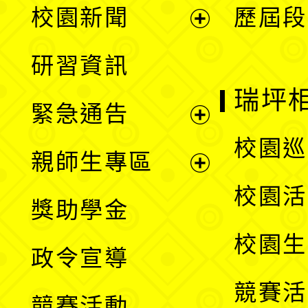
校園新聞
歷屆段
開
展
研習資訊
選
開
瑞坪
緊急通告
單
選
展
校園巡
親師生專區
單
開
展
校園活
獎助學金
選
開
校園生
政令宣導
單
選
競賽活
競賽活動