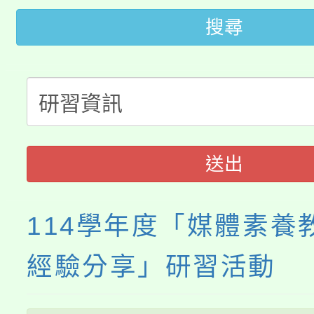
桃園市低收入戶享有免
田徑場及游泳池舉行。
搜尋
大園自造教育及科技中心
視費優惠，中低收入戶
大溪自造教育及科技中心
份教師增能研習
半價優惠，詳情可洽有
淨零綠生活教案入校路
份教師研習
者。
115年食農教育專業人
會
送出
程
114學年度「媒體素養
經驗分享」研習活動