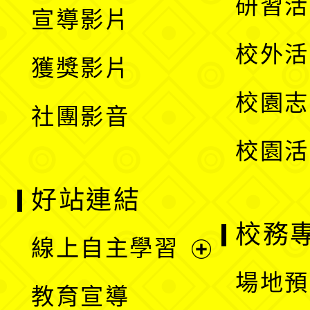
展
研習活
宣導影片
單
選
開
校外活
獲獎影片
單
選
校園志
社團影音
單
校園活
好站連結
校務
線上自主學習
展
場地預
教育宣導