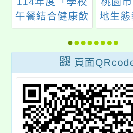
辦
114年度「學校
桃園市
1
午餐結合健康飲
地生態
優
食（食農）教
增能研
職
育」示例觀摩暨
，
分區輔導活動
頁面QRcod
員
區
。