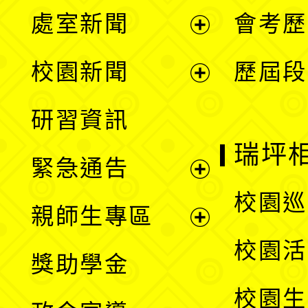
處室新聞
會考歷
展
校園新聞
歷屆段
開
展
研習資訊
選
開
瑞坪
緊急通告
單
選
展
校園巡
親師生專區
單
開
展
校園活
獎助學金
選
開
校園生