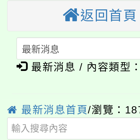
轉知苗栗縣政府辦理11
《TA101》溝通分析
返回首頁
桃園市115學年度學生
縣市「校園短影音徵選
程，歡迎學生輔導中心
「桃園市補助參觀特色
要點
門員」簡章及活動海報
心理、諮商輔導、社會
115年度「教育部表揚
展演活動實施計畫」
踴躍報名參加。
系所師生報名參加。
公告本校115學年度第1
最新消息 / 內容類型
義教育推展貢獻獎」
「2026金融保險知識
代理(課)教師甄選結果(
桃園市115學年度學生
車」活動
最新消息首頁
/瀏覽：18
公告本校115學年度第
生本土語及新住民語歌
公告本校115學年度第
代理(課)教師甄選結果(