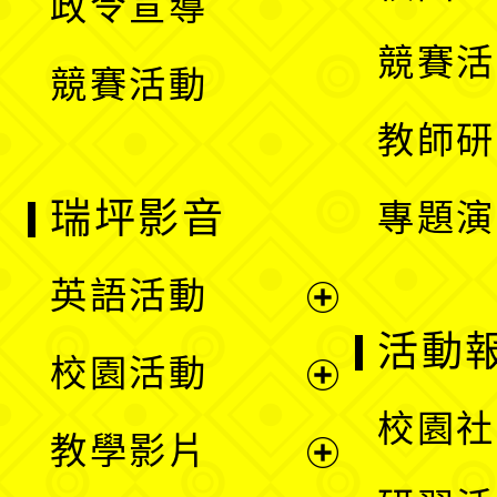
政令宣導
單
選
競賽活
競賽活動
單
教師研
瑞坪影音
專題演
英語活動
展
活動
校園活動
開
展
校園社
教學影片
選
開