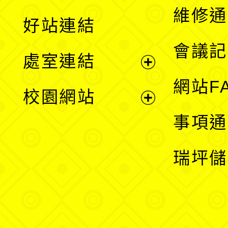
開
維修通
好站連結
選
會議記
處室連結
單
展
網站F
校園網站
開
展
事項通
選
開
瑞坪儲
單
選
單