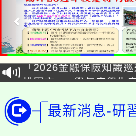
公告本校115學年度第1
「2026金融保險知識
代理(課)教師甄選結果(
桃園市115學年度學生
車」活動
公告本校115學年度第
生本土語及新住民語歌
最新消息-研
公告本校115學年度第
代理(課)教師甄選結果(
轉知中國文化大學推廣
代理(課)教師甄選結果(