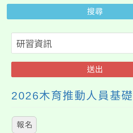
轉知中國文化大學推廣
代理(課)教師甄選結果(
搜尋
轉知苗栗縣政府辦理11
《TA101》溝通分析
桃園市115學年度學生
縣市「校園短影音徵選
程，歡迎學生輔導中心
「桃園市補助參觀特色
要點
門員」簡章及活動海報
心理、諮商輔導、社會
115年度「教育部表揚
展演活動實施計畫」
踴躍報名參加。
系所師生報名參加。
送出
義教育推展貢獻獎」
2026木育推動人員基
報名