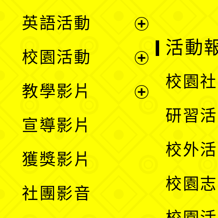
英語活動
展
活動
校園活動
開
展
校園社
教學影片
選
開
展
研習活
宣導影片
單
選
開
校外活
獲獎影片
單
選
校園志
社團影音
單
校園活