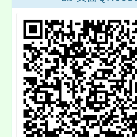
中等以下學校教
具醫
育階段─生命教
育議題融入課程
成果嘉年華」實
施計畫1份，請
惠予參加人員公
假，請查照。