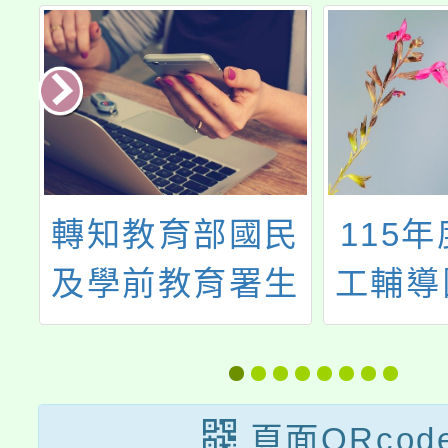
濕
轉知教育部國民
115
師
及學前教育署生
工輔導
場
命教育專業發展
施計畫
中心辦理之
訓－「
「113年度高級
動起來
頁面QRcod