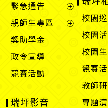
瑞坪
緊急通告
單
選
展
校園巡
親師生專區
單
開
展
校園活
獎助學金
選
開
校園生
政令宣導
單
選
競賽活
競賽活動
單
教師研
瑞坪影音
專題演