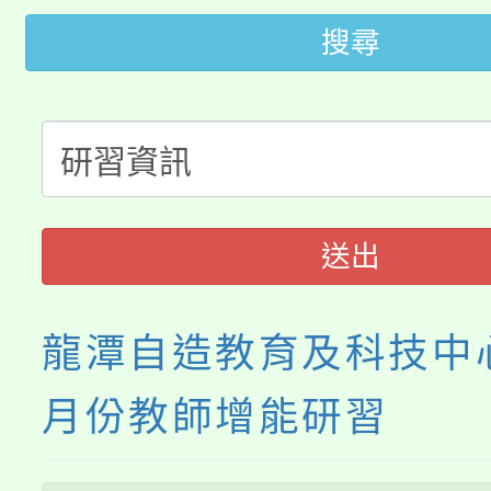
大園自造教育及科技中心
搜尋
視費優惠，中低收入戶
大溪自造教育及科技中心
份教師增能研習
半價優惠，詳情可洽有
淨零綠生活教案入校路
份教師研習
者。
115年食農教育專業人
會
送出
程
龍潭自造教育及科技中心
月份教師增能研習