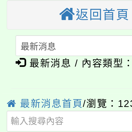
大溪自造教育及科技中心
份教師增能研習
返回首頁
半價優惠，詳情可洽有
淨零綠生活教案入校路
份教師研習
者。
115年食農教育專業人
會
「本色祭」8/29、30
程
最新消息 / 內容類型
8/21下午1時於龍潭區
場熱烈登場!
YOUNG桃局內行報名
徵才活動。
8月14至27日，桃園
局官網。
最新消息首頁
/瀏覽：12
115年桃園市運動會8/1
開!
桃園市低收入戶享有免
田徑場及游泳池舉行。