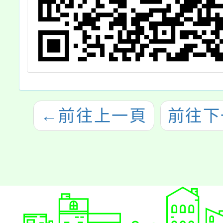
←
前往上一頁
前往下