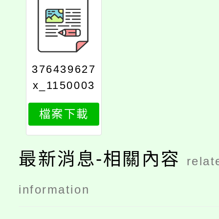
376439627
x_1150003
661_attach
檔案下載
1
最新消息-相關內容
relat
information