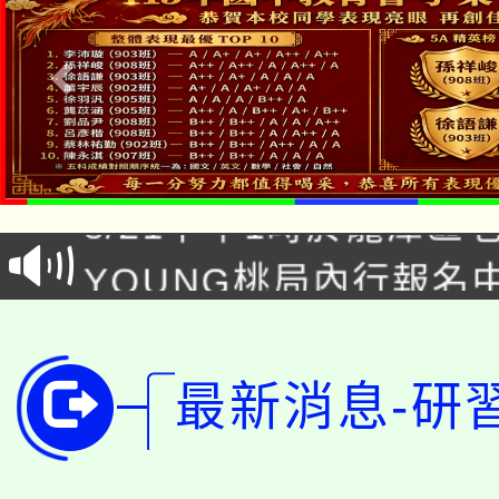
「本色祭」8/29、30
8/21下午1時於龍潭區
場熱烈登場!
YOUNG桃局內行報名
徵才活動。
8月14至27日，桃園
局官網。
115年桃園市運動會8/1
開!
最新消息-研
桃園市低收入戶享有免
田徑場及游泳池舉行。
大園自造教育及科技中心
視費優惠，中低收入戶