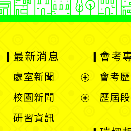
最新消息
會考
處室新聞
會考歷
展
校園新聞
歷屆段
開
展
研習資訊
選
開