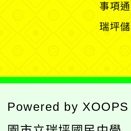
開
展
事項通
選
開
瑞坪儲
單
選
單
Powered by
XOOPS
園市立瑞坪國民中學