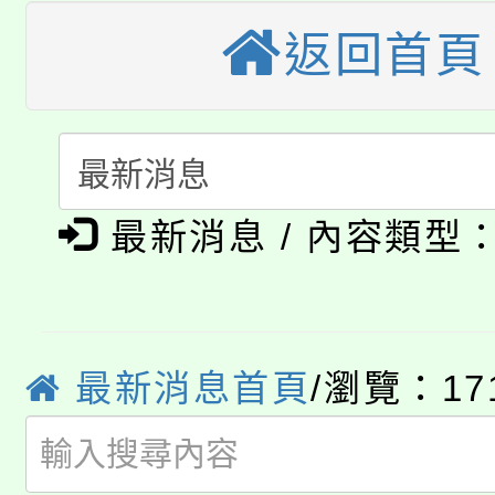
大園自造教育及科技中心
視費優惠，中低收入戶
返回首頁
大溪自造教育及科技中心
份教師增能研習
半價優惠，詳情可洽有
淨零綠生活教案入校路
份教師研習
者。
115年食農教育專業人
會
「本色祭」8/29、30
程
最新消息 / 內容類型
8/21下午1時於龍潭區
場熱烈登場!
YOUNG桃局內行報名
徵才活動。
最新消息首頁
/瀏覽：17
8月14至27日，桃園
局官網。
115年桃園市運動會8/1
開!