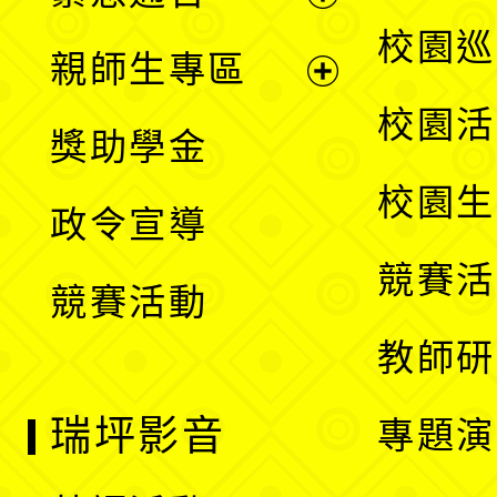
單
選
展
校園巡
親師生專區
單
開
展
校園活
獎助學金
選
開
校園生
政令宣導
單
選
競賽活
競賽活動
單
教師研
瑞坪影音
專題演