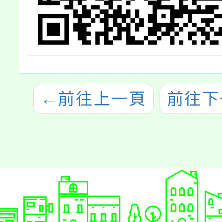
←
前往上一頁
前往下