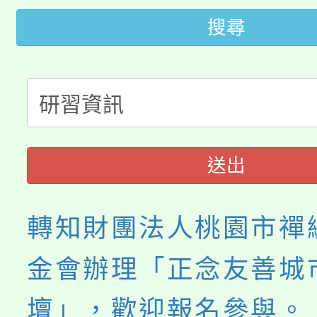
桃園市低收入戶享有免
田徑場及游泳池舉行。
搜尋
大園自造教育及科技中心
視費優惠，中低收入戶
大溪自造教育及科技中心
份教師增能研習
半價優惠，詳情可洽有
淨零綠生活教案入校路
份教師研習
者。
115年食農教育專業人
會
送出
程
轉知財團法人桃園市禪
金會辦理「正念友善城
壇」，歡迎報名參與。