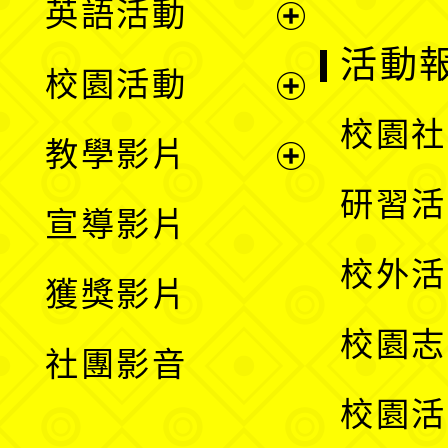
英語活動
展
活動
校園活動
開
展
校園社
教學影片
選
開
展
研習活
宣導影片
單
選
開
校外活
獲獎影片
單
選
校園志
社團影音
單
校園活