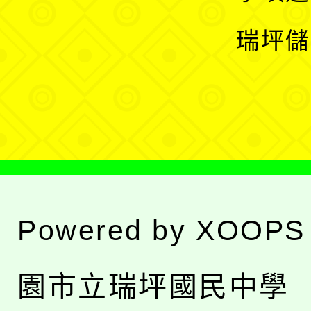
選
開
瑞坪儲
單
選
單
Powered by
XOOPS
園市立瑞坪國民中學