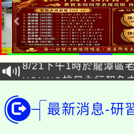
「本色祭」8/29、30
8/21下午1時於龍潭區
場熱烈登場!
YOUNG桃局內行報名
徵才活動。
8月14至27日，桃園
局官網。
115年桃園市運動會8/1
最新消息-研
開!
桃園市低收入戶享有免
田徑場及游泳池舉行。