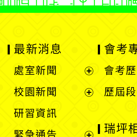
最新消息
會考
處室新聞
會考歷
展
校園新聞
歷屆段
開
展
研習資訊
選
開
瑞坪
緊急通告