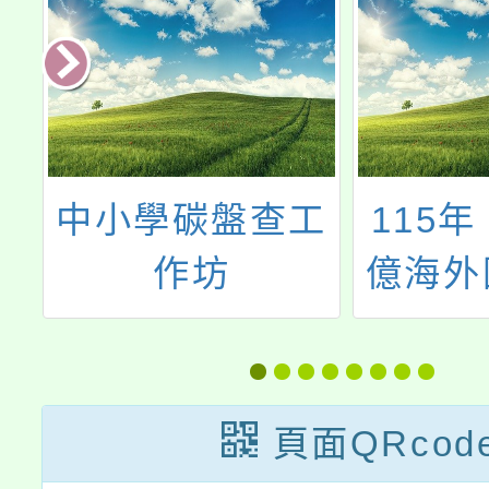
育
中小學碳盤查工
115
訓
作坊
億海外
計畫』
組G-4
學一下
頁面QRcod
斯馬尼