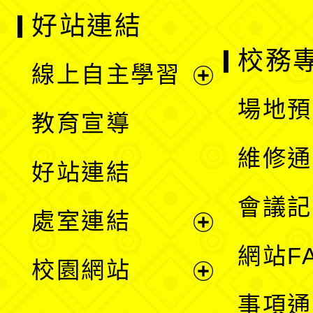
好站連結
校務
線上自主學習
展
場地預
教育宣導
開
維修通
好站連結
選
會議記
處室連結
單
展
網站F
校園網站
開
展
事項通