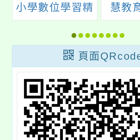
理
小學數位學習精
慧教
大
進方案」教師增
Micro
會
能研習(5月場)
理「人
資培
頁面QRcod
程」