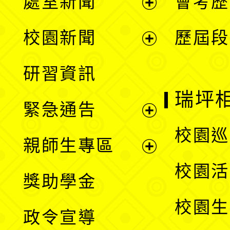
處室新聞
會考歷
展
校園新聞
歷屆段
開
展
研習資訊
選
開
瑞坪
緊急通告
單
選
展
校園巡
親師生專區
單
開
展
校園活
獎助學金
選
開
校園生
政令宣導
單
選