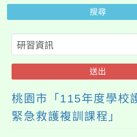
轉知苗栗縣政府辦理11
《TA101》溝通分析
搜尋
桃園市115學年度學生
縣市「校園短影音徵選
程，歡迎學生輔導中心
「桃園市補助參觀特色
要點
門員」簡章及活動海報
心理、諮商輔導、社會
115年度「教育部表揚
展演活動實施計畫」
踴躍報名參加。
系所師生報名參加。
「2026 ART TAIPE
義教育推展貢獻獎」
送出
博覽會」之「藝術教育
桃園市「115年度學校
緊急救護複訓課程」