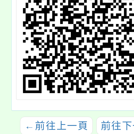
←
前往上一頁
前往下