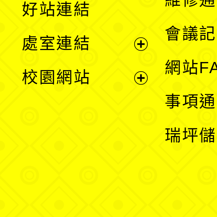
好站連結
選
會議記
處室連結
單
展
網站F
校園網站
開
展
事項通
選
開
瑞坪儲
單
選
單