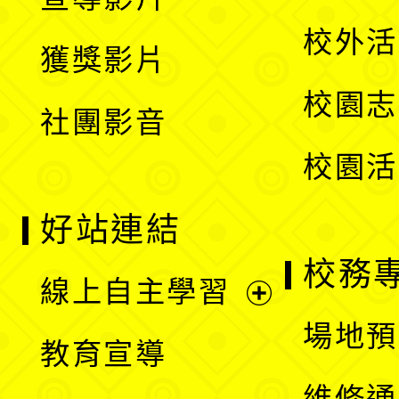
單
選
開
校外活
獲獎影片
單
選
校園志
社團影音
單
校園活
好站連結
校務
線上自主學習
展
場地預
教育宣導
開
維修通