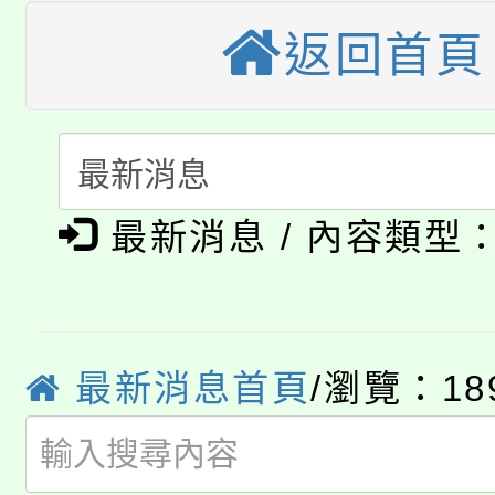
縣市「校園短影音徵選
程，歡迎學生輔導中心
返回首頁
「桃園市補助參觀特色
要點
門員」簡章及活動海報
心理、諮商輔導、社會
115年度「教育部表揚
展演活動實施計畫」
踴躍報名參加。
系所師生報名參加。
「2026 ART TAIPE
義教育推展貢獻獎」
「2026金融保險知識
博覽會」之「藝術教育
最新消息 / 內容類型
桃園市115學年度學生
車」活動
公告本校115學年度第
生本土語及新住民語歌
公告本校115學年度第
最新消息首頁
/瀏覽：18
代理(課)教師甄選結果(
轉知中國文化大學推廣
代理(課)教師甄選結果(