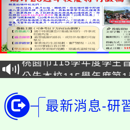
「2026金融保險知識
桃園市115學年度學生
車」活動
公告本校115學年度第
生本土語及新住民語歌
公告本校115學年度第
代理(課)教師甄選結果(
轉知中國文化大學推廣
代理(課)教師甄選結果(
最新消息-研
轉知苗栗縣政府辦理11
《TA101》溝通分析
桃園市115學年度學生