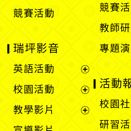
競賽活
競賽活動
單
教師研
瑞坪影音
專題演
英語活動
展
活動
校園活動
開
展
校園社
教學影片
選
開
展
研習活
宣導影片