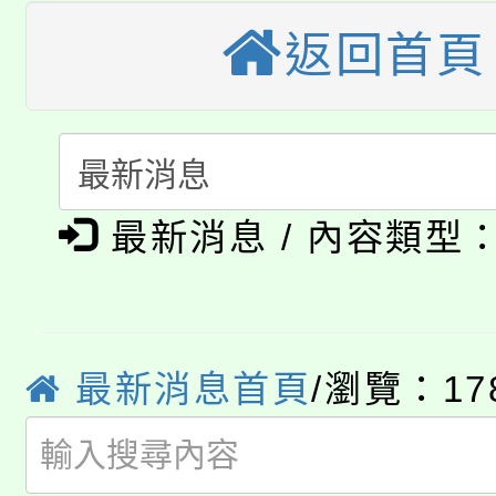
桃園市115學年度學生
縣市「校園短影音徵選
程，歡迎學生輔導中心
返回首頁
「桃園市補助參觀特色
要點
門員」簡章及活動海報
心理、諮商輔導、社會
115年度「教育部表揚
展演活動實施計畫」
踴躍報名參加。
系所師生報名參加。
「2026 ART TAIPE
義教育推展貢獻獎」
「2026金融保險知識
博覽會」之「藝術教育
最新消息 / 內容類型
桃園市115學年度學生
車」活動
公告本校115學年度第
生本土語及新住民語歌
公告本校115學年度第
最新消息首頁
/瀏覽：17
代理(課)教師甄選結果(
轉知中國文化大學推廣
代理(課)教師甄選結果(