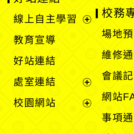
校務
線上自主學習
展
場地預
教育宣導
開
維修通
好站連結
選
會議記
處室連結
單
展
網站F
校園網站
開
展
事項通
選
開