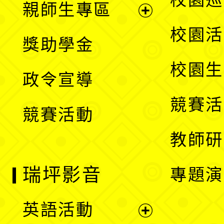
親師生專區
單
開
展
校園活
獎助學金
選
開
校園生
政令宣導
單
選
競賽活
競賽活動
單
教師研
瑞坪影音
專題演
英語活動