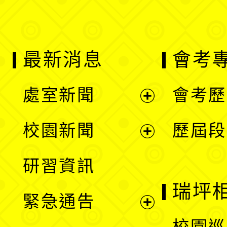
最新消息
會考
處室新聞
會考歷
展
校園新聞
歷屆段
開
展
研習資訊
選
開
瑞坪
緊急通告
單
選
展
校園巡