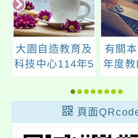
大園自造教育及
有關本
座
科技中心114年5
年度教
親
月份教師增能研
導支持
歡
習
半年實
及
及入校
頁面QRcod
。
案，詳