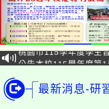
「2026金融保險知識
桃園市115學年度學生
車」活動
公告本校115學年度第
生本土語及新住民語歌
公告本校115學年度第
代理(課)教師甄選結果(
轉知中國文化大學推廣
代理(課)教師甄選結果(
最新消息-研
轉知苗栗縣政府辦理11
《TA101》溝通分析