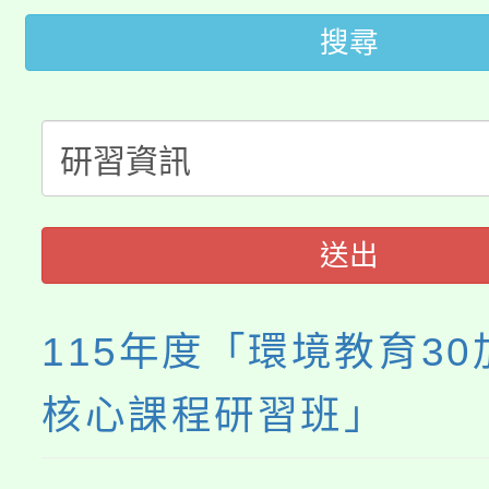
搜尋
桃園市115學年度學生
車」活動
公告本校115學年度第
生本土語及新住民語歌
公告本校115學年度第
代理(課)教師甄選結果(
轉知中國文化大學推廣
代理(課)教師甄選結果(
送出
《TA101》溝通分析
程，歡迎學生輔導中心
115年度「環境教育30
心理、諮商輔導、社會
核心課程研習班」
系所師生報名參加。