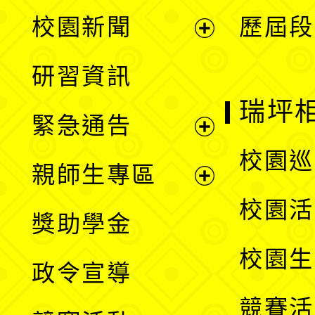
展
校園新聞
歷屆段
開
展
研習資訊
選
開
瑞坪
緊急通告
單
選
展
校園巡
親師生專區
單
開
展
校園活
獎助學金
選
開
校園生
政令宣導
單
選
競賽活