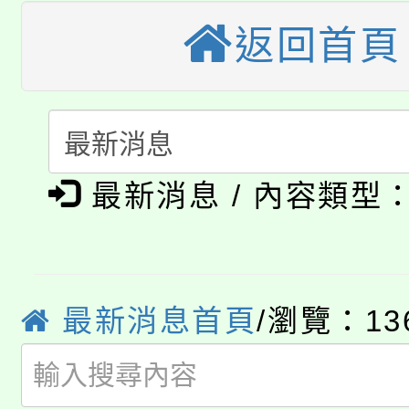
公告本校115學年度第
返回首頁
生本土語及新住民語歌
公告本校115學年度第
代理(課)教師甄選結果(
轉知中國文化大學推廣
代理(課)教師甄選結果(
淨零綠生活教案入校路
《TA101》溝通分析
最新消息 / 內容類型
115年食農教育專業人
會
程，歡迎學生輔導中心
學期銜接期間理賠案件
程
心理、諮商輔導、社會
淨零綠領人才培育課程
學籍身 分審查程序及
最新消息首頁
/瀏覽：13
系所師生報名參加。
公告本校115學年度第1
版
「2026金融保險知識
代理(課)教師甄選結果(