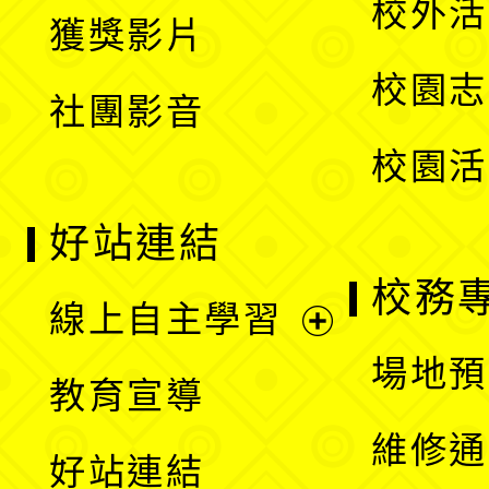
校外活
獲獎影片
單
選
校園志
社團影音
單
校園活
好站連結
校務
線上自主學習
展
場地預
教育宣導
開
維修通
好站連結