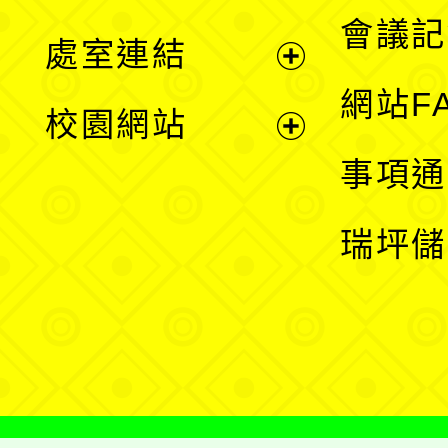
選
會議記
處室連結
單
展
網站F
校園網站
開
展
事項通
選
開
瑞坪儲
單
選
單