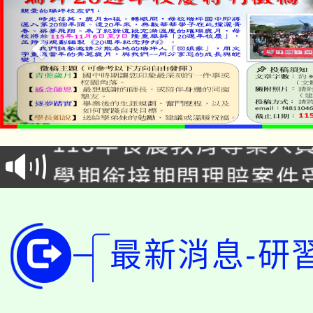
淨零綠生活教案入校路
115年食農教育專業人
會
學期銜接期間理賠案件
程
淨零綠領人才培育課程
學籍身 分審查程序及
公告本校115學年度第1
版
最新消息-研
「2026金融保險知識
代理(課)教師甄選結果(
桃園市115學年度學生
車」活動