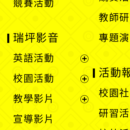
競賽活動
單
教師研
瑞坪影音
專題演
英語活動
展
活動
校園活動
開
展
校園社
教學影片
選
開
展
研習活
宣導影片
單
選
開