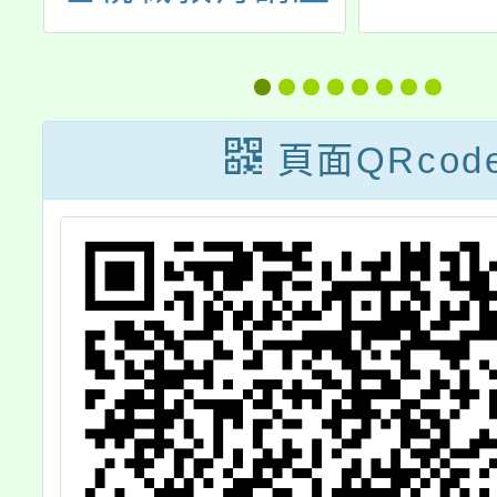
你
「I世代數位管理
域統整
原則-如何與青少
扎根計
學
年談心」，歡迎
習
頁面QRcod
自
本校教師、家長
報名參與。勵教
趣
職員、家長及社
區人士踴躍參
加，請查照。