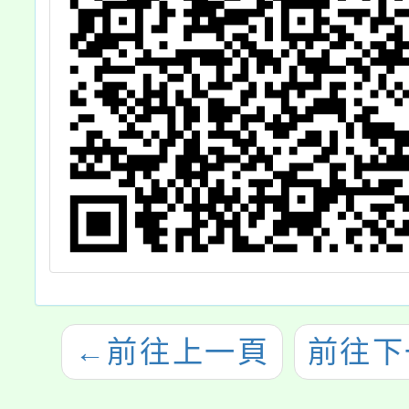
←
前往上一頁
前往下