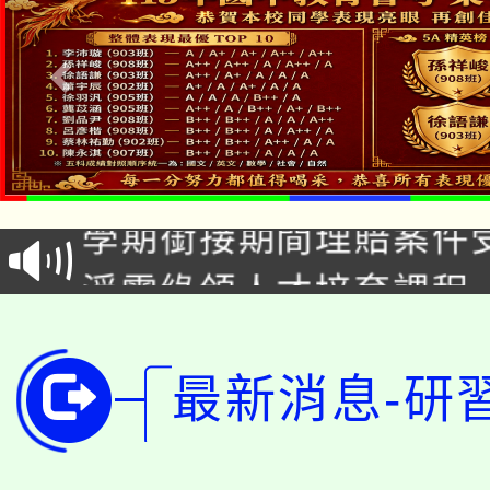
淨零綠生活教案入校路
115年食農教育專業人
會
學期銜接期間理賠案件
程
淨零綠領人才培育課程
學籍身 分審查程序及
公告本校115學年度第1
版
「2026金融保險知識
代理(課)教師甄選結果(
最新消息-研
桃園市115學年度學生
車」活動