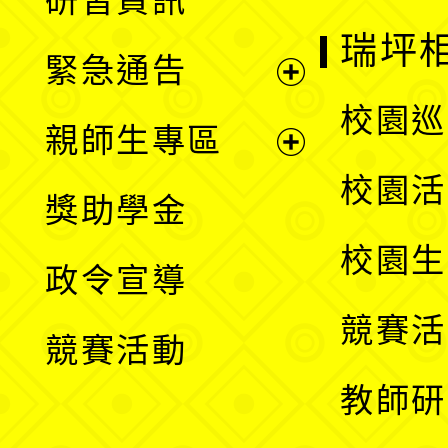
研習資訊
選
開
瑞坪
緊急通告
單
選
展
校園巡
親師生專區
單
開
展
校園活
獎助學金
選
開
校園生
政令宣導
單
選
競賽活
競賽活動
單
教師研