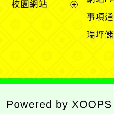
校園網站
開
展
事項通
選
開
瑞坪儲
單
選
單
Powered by
XOOPS