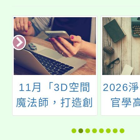
及
11月「3D空間
2026
年
魔法師，打造創
官學
增
意設計實作研
習」