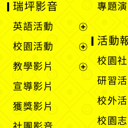
瑞坪影音
專題演
英語活動
展
活動
校園活動
開
展
校園社
教學影片
選
開
展
研習活
宣導影片
單
選
開
校外活
獲獎影片
單
選
校園志
社團影音