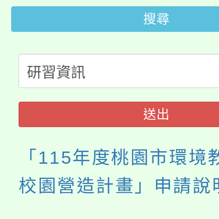
桃園市115學年度學生
車」活動
搜尋
公告本校115學年度第
生本土語及新住民語歌
公告本校115學年度第
代理(課)教師甄選結果(
轉知中國文化大學推廣
代理(課)教師甄選結果(
《TA101》溝通分析
送出
程，歡迎學生輔導中心
「115年度桃園市環境
心理、諮商輔導、社會
校園營造計畫」申請說
系所師生報名參加。