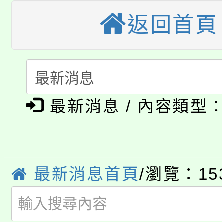
公告本校115學年度第
生本土語及新住民語歌
返回首頁
公告本校115學年度第
代理(課)教師甄選結果(
轉知中國文化大學推廣
代理(課)教師甄選結果(
淨零綠生活教案入校路
《TA101》溝通分析
115年食農教育專業人
會
最新消息 / 內容類型
程，歡迎學生輔導中心
學期銜接期間理賠案件
程
心理、諮商輔導、社會
淨零綠領人才培育課程
學籍身 分審查程序及
系所師生報名參加。
最新消息首頁
/瀏覽：15
公告本校115學年度第1
版
「2026金融保險知識
代理(課)教師甄選結果(