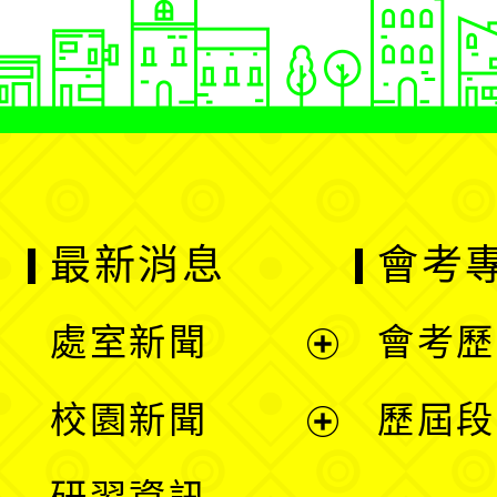
最新消息
會考
處室新聞
會考歷
展
校園新聞
歷屆段
開
展