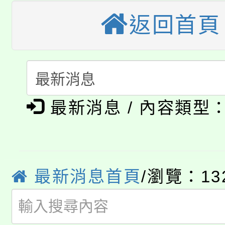
大園自造教育及科技中心
視費優惠，中低收入戶
返回首頁
大溪自造教育及科技中心
份教師增能研習
半價優惠，詳情可洽有
淨零綠生活教案入校路
份教師研習
者。
115年食農教育專業人
會
「本色祭」8/29、30
程
最新消息 / 內容類型
8/21下午1時於龍潭區
場熱烈登場!
YOUNG桃局內行報名
徵才活動。
最新消息首頁
/瀏覽：13
8月14至27日，桃園
局官網。
115年桃園市運動會8/1
開!