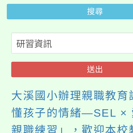
桃園市低收入戶享有免
田徑場及游泳池舉行。
搜尋
大園自造教育及科技中心
視費優惠，中低收入戶
大溪自造教育及科技中心
份教師增能研習
半價優惠，詳情可洽有
淨零綠生活教案入校路
份教師研習
者。
115年食農教育專業人
會
送出
程
大溪國小辦理親職教育
懂孩子的情緒—SEL ×
親職練習」，歡迎本校