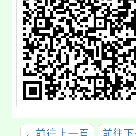
保育研習營」及
「探索杉林溪森
林之美-教師天文
生態研習營」實
施辦法各1份供
參，請查照。
←
前往上一頁
前往下