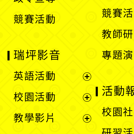
單
選
競賽活
競賽活動
單
教師研
瑞坪影音
專題演
英語活動
展
活動
校園活動
開
展
校園社
教學影片
選
開
展
研習活