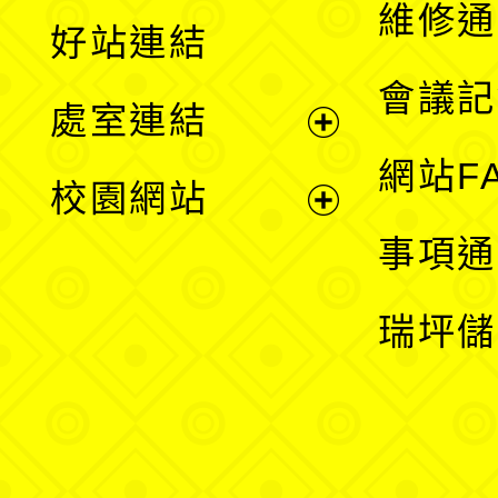
開
維修通
好站連結
選
會議記
處室連結
單
展
網站F
校園網站
開
展
事項通
選
開
瑞坪儲
單
選
單