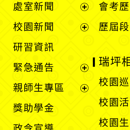
處室新聞
會考歷
展
校園新聞
歷屆段
開
展
研習資訊
選
開
瑞坪
緊急通告
單
選
展
校園巡
親師生專區
單
開
展
校園活
獎助學金
選
開
校園生
政令宣導