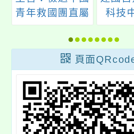
平
青年救國團直屬
科技
導
臺灣省南投縣團
113
2
務指導委員會辦
份教師
期
理114年暑期教
頁面QRcod
育人員研習活動
參
「戀戀合歡奧萬
，
大〜教師研習
營」、「玉山星
空夜〜教師自然