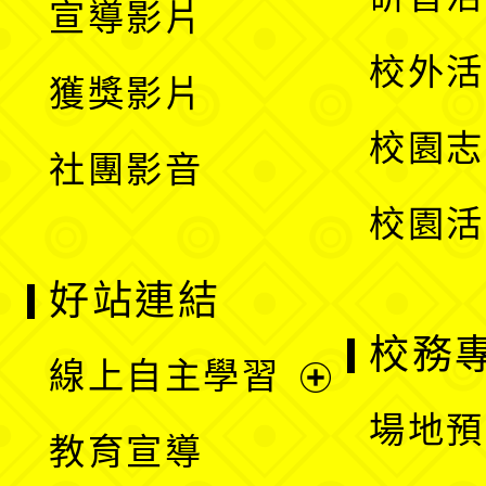
宣導影片
單
選
開
校外活
獲獎影片
單
選
校園志
社團影音
單
校園活
好站連結
校務
線上自主學習
展
場地預
教育宣導