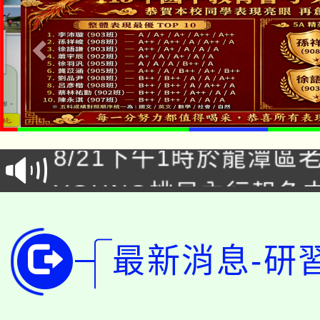
「本色祭」8/29、30
8/21下午1時於龍潭區
場熱烈登場!
YOUNG桃局內行報名
徵才活動。
8月14至27日，桃園
局官網。
115年桃園市運動會8/1
最新消息-研
開!
桃園市低收入戶享有免
田徑場及游泳池舉行。