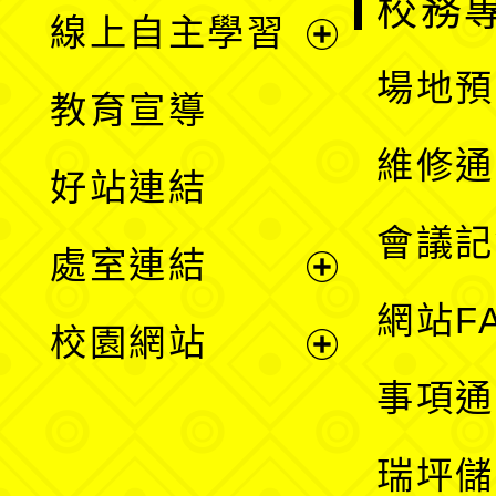
校務
線上自主學習
展
場地預
教育宣導
開
維修通
好站連結
選
會議記
處室連結
單
展
網站F
校園網站
開
展
事項通
選
開
瑞坪儲