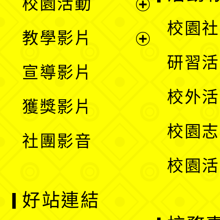
校園活動
開
展
校園社
教學影片
選
開
展
研習活
宣導影片
單
選
開
校外活
獲獎影片
單
選
校園志
社團影音
單
校園活
好站連結