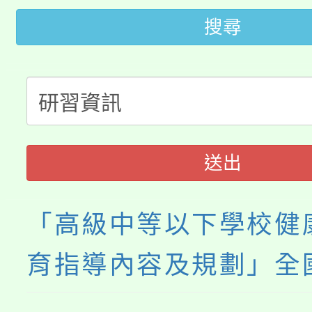
桃園市低收入戶享有免
田徑場及游泳池舉行。
搜尋
大園自造教育及科技中心
視費優惠，中低收入戶
大溪自造教育及科技中心
份教師增能研習
半價優惠，詳情可洽有
淨零綠生活教案入校路
份教師研習
者。
115年食農教育專業人
會
送出
程
「高級中等以下學校健
育指導內容及規劃」全