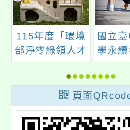
4
115年度「環境
國立臺
輔
部淨零綠領人才
學永續
-
課程」與「iPAS
室於雲
研
淨零碳規劃管理
小辦理
衛
師初級能力鑑定
校園
頁面QRcod
考證班」課程資
，
訊