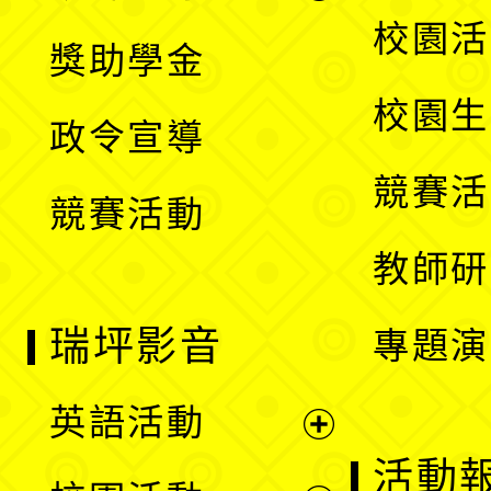
開
展
校園活
獎助學金
選
開
校園生
政令宣導
單
選
競賽活
競賽活動
單
教師研
瑞坪影音
專題演
英語活動
展
活動