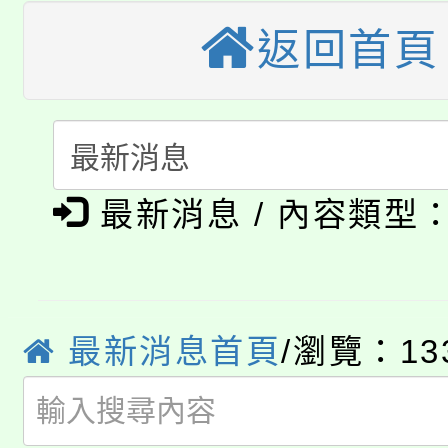
大園自造教育及科技中心
視費優惠，中低收入戶
返回首頁
大溪自造教育及科技中心
份教師增能研習
半價優惠，詳情可洽有
淨零綠生活教案入校路
份教師研習
者。
115年食農教育專業人
會
「本色祭」8/29、30
最新消息 / 內容類型
程
8/21下午1時於龍潭區
場熱烈登場!
YOUNG桃局內行報名
徵才活動。
最新消息首頁
/瀏覽：13
8月14至27日，桃園
局官網。
115年桃園市運動會8/1
開!