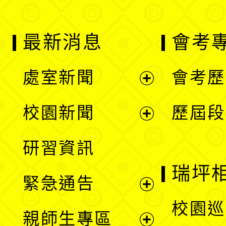
最新消息
會考
處室新聞
會考歷
展
校園新聞
歷屆段
開
展
研習資訊
選
開
瑞坪
緊急通告
單
選
展
校園巡
親師生專區
單