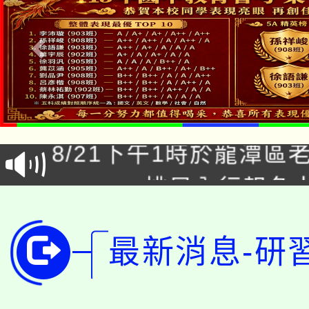
「本色祭」8/29、30
8/21下午1時於龍潭區
場熱烈登場!
YOUNG桃局內行報名
徵才活動。
8月14至27日，桃園
局官網。
115年桃園市運動會8/1
最新消息-研
開!
桃園市低收入戶享有免
田徑場及游泳池舉行。