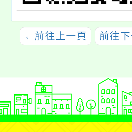
←
前往上一頁
前往下