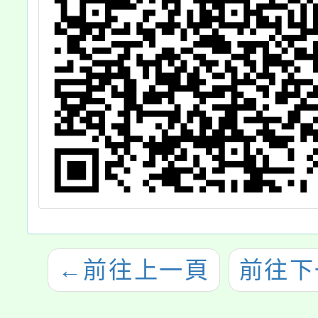
←
前往上一頁
前往下