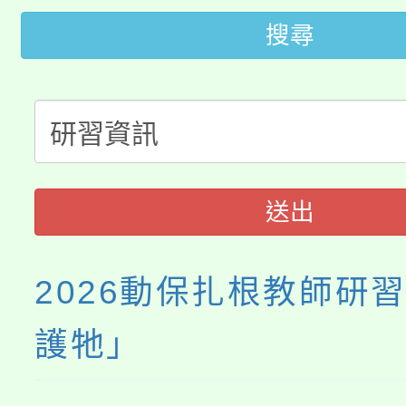
大園自造教育及科技中心
視費優惠，中低收入戶
搜尋
大溪自造教育及科技中心
份教師增能研習
半價優惠，詳情可洽有
淨零綠生活教案入校路
份教師研習
者。
115年食農教育專業人
會
送出
程
2026動保扎根教師研
護牠」