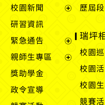
展
校園新聞
歷屆段
開
展
研習資訊
選
開
瑞坪
緊急通告
單
選
展
校園巡
親師生專區
單
開
展
校園活
獎助學金
選
開
校園生
政令宣導
單
選
競賽活