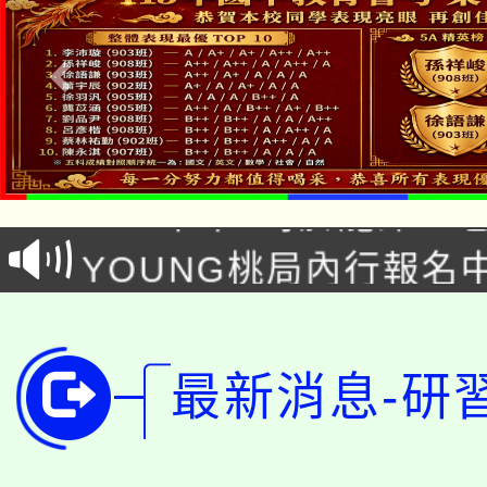
「本色祭」8/29、30
8/21下午1時於龍潭區
場熱烈登場!
YOUNG桃局內行報名
徵才活動。
8月14至27日，桃園
局官網。
115年桃園市運動會8/1
開!
最新消息-研
桃園市低收入戶享有免
田徑場及游泳池舉行。
大園自造教育及科技中心
視費優惠，中低收入戶