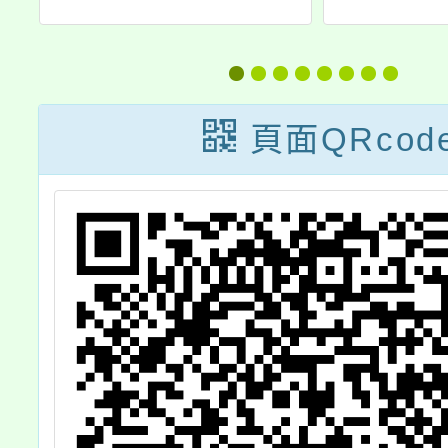
師
協會舉辦【突破
理「從
」
困境心理學〜你
動：20
踴
值得更好的人
育力論
頁面QRcod
請
生】公益自我成
資訊
長線上課程，歡
迎有興趣者報名
參加。