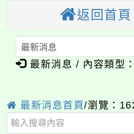
大溪自造教育及科技中心
份教師增能研習
半價優惠，詳情可洽有
返回首頁
淨零綠生活教案入校路
份教師研習
者。
115年食農教育專業人
會
「本色祭」8/29、30
程
最新消息 / 內容類型
8/21下午1時於龍潭區
場熱烈登場!
YOUNG桃局內行報名
徵才活動。
8月14至27日，桃園
局官網。
最新消息首頁
/瀏覽：16
115年桃園市運動會8/1
開!
桃園市低收入戶享有免
田徑場及游泳池舉行。