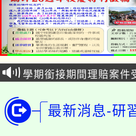
淨零綠生活教案入校路
115年食農教育專業人
會
學期銜接期間理賠案件
程
淨零綠領人才培育課程
學籍身 分審查程序及
公告本校115學年度第1
版
最新消息-研
「2026金融保險知識
代理(課)教師甄選結果(
桃園市115學年度學生
車」活動