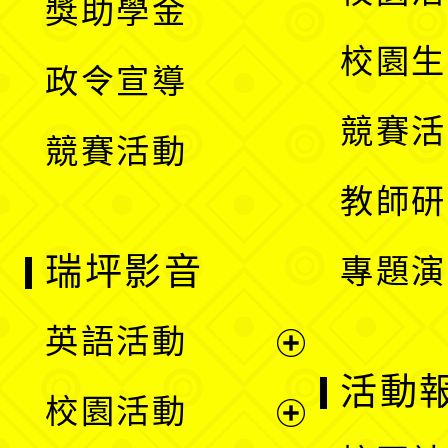
獎助學金
選
開
校園生
政令宣導
單
選
競賽活
競賽活動
單
教師研
瑞坪影音
專題演
英語活動
展
活動
校園活動
開