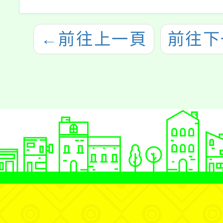
←
前往上一頁
前往下