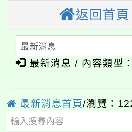
公告本校115學年度第
生本土語及新住民語歌
返回首頁
公告本校115學年度第
代理(課)教師甄選結果(
轉知中國文化大學推廣
代理(課)教師甄選結果(
淨零綠生活教案入校路
《TA101》溝通分析
最新消息 / 內容類型
115年食農教育專業人
會
程，歡迎學生輔導中心
學期銜接期間理賠案件
程
心理、諮商輔導、社會
淨零綠領人才培育課程
學籍身 分審查程序及
最新消息首頁
/瀏覽：12
系所師生報名參加。
公告本校115學年度第1
版
「2026金融保險知識
代理(課)教師甄選結果(