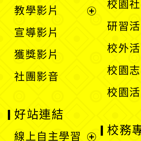
展
校園社
教學影片
選
開
展
研習活
宣導影片
單
選
開
校外活
獲獎影片
單
選
校園志
社團影音
單
校園活
好站連結
校務
線上自主學習