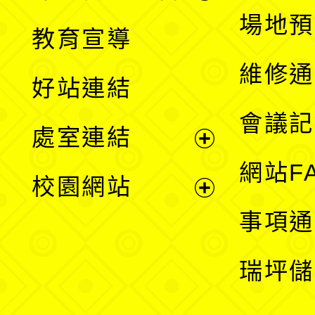
展
場地預
教育宣導
開
維修通
好站連結
選
會議記
處室連結
單
展
網站F
校園網站
開
展
事項通
選
開
瑞坪儲
單
選