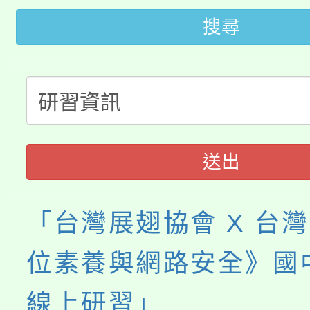
桃園市115學年度學生
車」活動
搜尋
公告本校115學年度第
生本土語及新住民語歌
公告本校115學年度第
代理(課)教師甄選結果(
轉知中國文化大學推廣
代理(課)教師甄選結果(
送出
《TA101》溝通分析
程，歡迎學生輔導中心
「台灣展翅協會 X 台
心理、諮商輔導、社會
位素養與網路安全》國
系所師生報名參加。
線上研習」