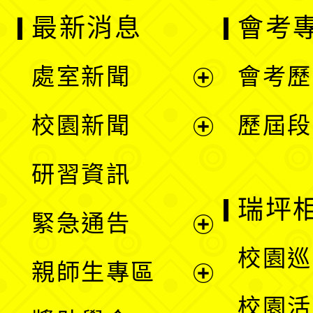
最新消息
會考
處室新聞
會考歷
展
校園新聞
歷屆段
開
展
研習資訊
選
開
瑞坪
緊急通告
單
選
展
校園巡
親師生專區
單
開
展
校園活