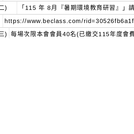
二)
「115 年 8月『暑期環境教育研習』」
https://www.beclass.com/rid=30526fb6a1
三)
每場次限本會會員40名(已繳交115年度
至多錄取5名。
五、
全程參與者，核予環境教育研習時數3小時
整上傳環境教育終身學習網，協助參加教
六、
其他活動相關規定，請詳閱實施計畫（
七、
參加人員依教師請假規則第四條第一項第
文可瀏覽群組：
註冊會員
訪客