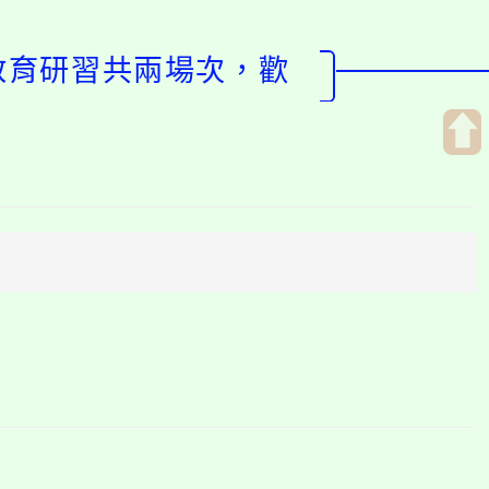
境教育研習共兩場次，歡
開
啟
上
方
區
塊