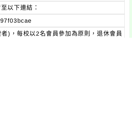
請至以下連結：
f97f03bcae
會費者)，每校以2名會員參加為原則，退休會員
，由本會依據當日簽到退人員名單，統一彙
師取得研習時數。
附件）。
十款，爰請各校准予公假登記，惟課務自理。