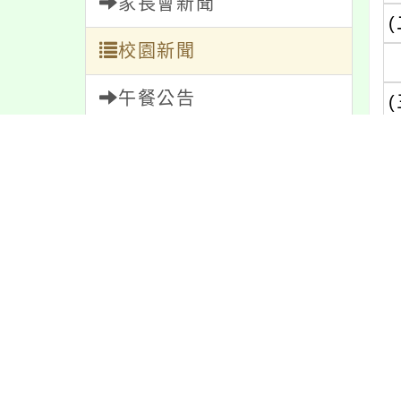
家長會新聞
(
校園新聞
午餐公告
(
獎助學金
人員招募
服務學習
研習資訊
緊急通告
內
防疫公告