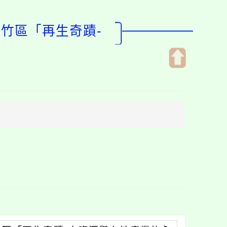
蘆竹區「再生奇蹟-
開
啟
上
方
區
塊
」