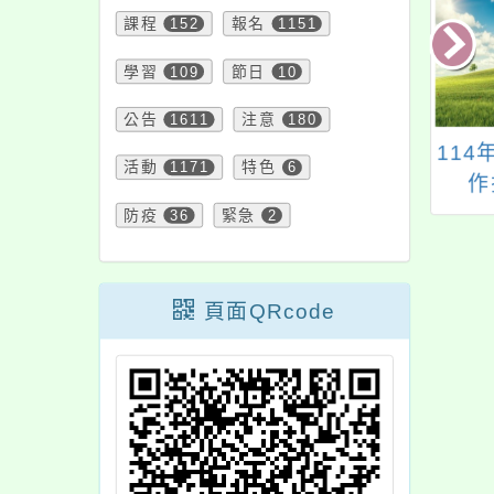
課程
152
報名
1151
學習
109
節日
10
公告
1611
注意
180
國自造教育及科技
大成國中更正10月研
11
活動
1171
特色
6
計畫113年九月份
習資訊
作
教師研習
防疫
36
緊急
2
頁面QRcode