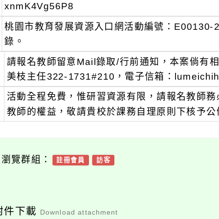
xnmK4Vg56P8
桃園市教育發展資源入口網活動編號：E00130-2
錄。
、
請報名教師留意Mail錄取/行前通知，本案倘
美枝主任322-1731#210，電子信箱：lumeichih0
、
活動全程免費，惟研習資源有限，請報名教師務
教師的權益，敬請貴校於課務自理原則下核予公
可瀏覽群組：
註冊會員
訪客
附件下載
Download attachment