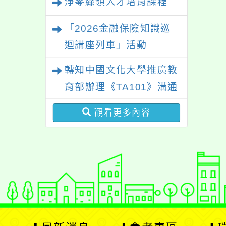
淨零綠領人才培育課程
「2026金融保險知識巡
迴講座列車」活動
轉知中國文化大學推廣教
育部辦理《TA101》溝通
分析基礎認證課程，歡迎
觀看更多內容
學生輔導中心人員，以及
心理、諮商輔導、社會工
作等相關系所師生報名參
加。