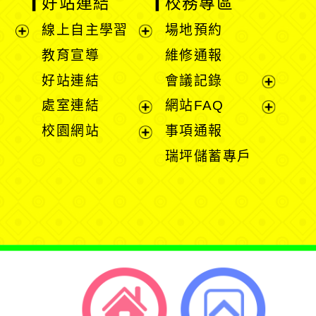
好站連結
校務專區
線上自主學習
場地預約
展
展
教育宣導
維修通報
開
開
好站連結
會議記錄
選
選
展
處室連結
網站FAQ
單
單
開
展
展
校園網站
事項通報
選
開
開
展
瑞坪儲蓄專戶
單
選
選
開
單
單
選
單