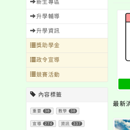
新生專區
升學輔導
升學資訊
獎助學金
政令宣導
競賽活動
內容標籤
最新
重要
38
教學
38
宣導
274
資訊
337