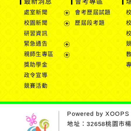
最新消息
會考專區
處室新聞
會考歷屆試題
展
校園新聞
歷屆段考題
開
展
研習資訊
選
開
緊急通告
單
選
展
親師生專區
單
開
展
獎助學金
選
開
政令宣導
單
選
競賽活動
單
Powered by
XOOPS
地址：
32658桃園市