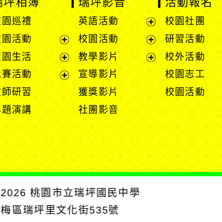
瑞坪相簿
瑞坪影音
活動報名
校園巡禮
英語活動
校園社團
展
校園活動
校園活動
研習活動
開
展
展
校園生活
教學影片
校外活動
選
開
開
展
展
競賽活動
宣導影片
校園志工
單
選
選
開
開
展
教師研習
獲獎影片
校園活動
單
單
選
選
開
專題演講
社團影音
單
單
選
單
2026
桃園市立瑞坪國民中學
楊梅區瑞坪里文化街535號