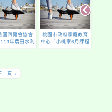
民國四健會協會
桃園市政府家庭教育
轉知
113年農田水利
中心「小桃家6月課程
及家
及水田生態教育
資訊」，歡迎報名參
署）
人員工作坊」
與。
馨社
會辦理
20歲
下一頁
→
員教育
詳如