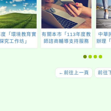
4年度「環境教育實
有關本市「113年度教
中華
探究工作坊」
師諮商輔導支持服務
辦理「
－3-6月教師線上研習
文化
課程」一案，詳如說
推廣
明，請查照。
←
前往上一頁
前往