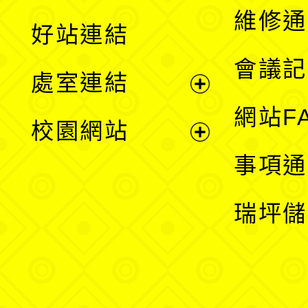
開
維修通
好站連結
選
會議記
處室連結
單
展
網站F
校園網站
開
展
事項通
選
開
瑞坪儲
單
選
單