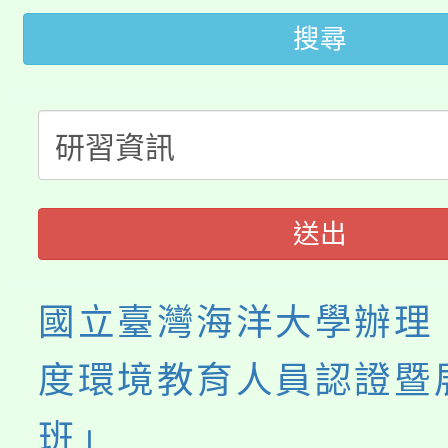
桃園市低收入戶享有免
田徑場及游泳池舉行。
搜尋
大園自造教育及科技中心
視費優惠，中低收入戶
大溪自造教育及科技中心
份教師增能研習
半價優惠，詳情可洽有
淨零綠生活教案入校路
份教師研習
者。
115年食農教育專業人
會
送出
程
國立臺灣海洋大學辦理「
度環境教育人員認證暨
班」