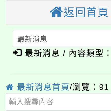
視費優惠，中低收入戶
返回首頁
大溪自造教育及科技中心
份教師增能研習
半價優惠，詳情可洽有
淨零綠生活教案入校路
份教師研習
者。
115年食農教育專業人
會
「本色祭」8/29、30
程
最新消息 / 內容類型
8/21下午1時於龍潭區
場熱烈登場!
YOUNG桃局內行報名
徵才活動。
8月14至27日，桃園
最新消息首頁
/瀏覽：91
局官網。
115年桃園市運動會8/1
開!