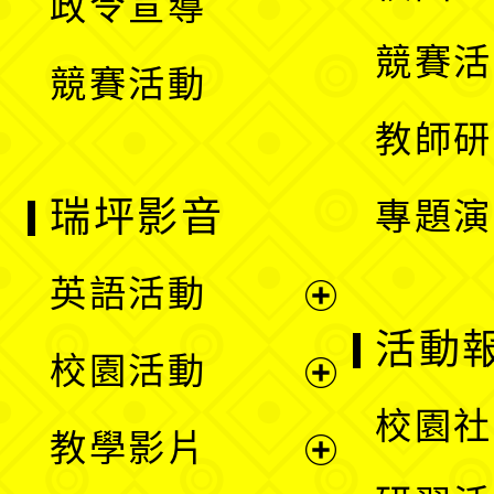
政令宣導
單
選
競賽活
競賽活動
單
教師研
瑞坪影音
專題演
英語活動
展
活動
校園活動
開
展
校園社
教學影片
選
開