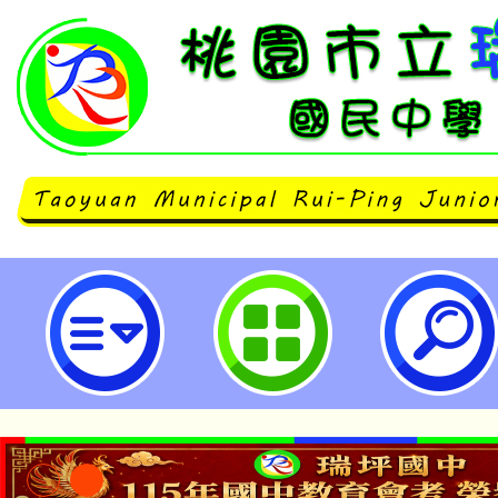
國立臺灣海洋大學辦理「115年度
證暨展延研習班」-桃園市立瑞坪國