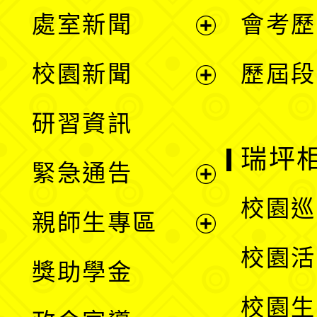
處室新聞
會考歷
展
校園新聞
歷屆段
開
展
研習資訊
選
開
瑞坪
緊急通告
單
選
展
校園巡
親師生專區
單
開
展
校園活
獎助學金
選
開
校園生