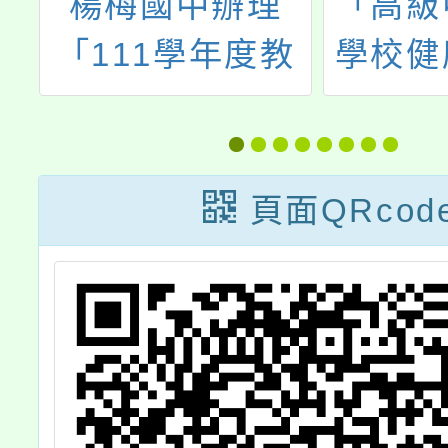
辦
楊梅國中辦理
「高級
中
「111學年度教
學校健
調
育優先區親職教
育指導
育講座」，歡迎
劃」全
本校教職員工、
頁面QRcod
家長及社區人士
參加，詳如說
明，請查照。