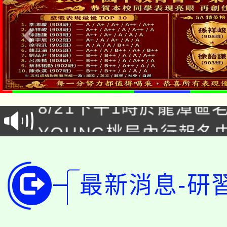
「本色祭」8/29、30
8/21下午1時於龍潭區
場熱烈登場!
YOUNG桃局內行報名
徵才活動。
8月14至27日，桃園
局官網。
115年桃園市運動會8/1
開!
最新消息-研
桃園市低收入戶享有免
田徑場及游泳池舉行。
大園自造教育及科技中心