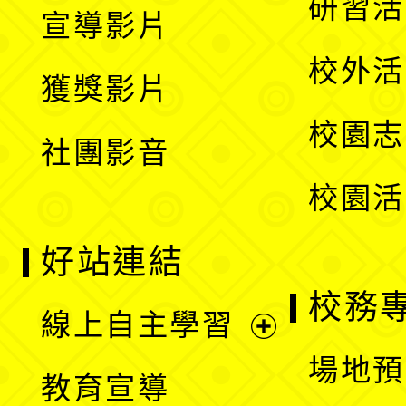
展
研習活
宣導影片
單
選
開
校外活
獲獎影片
單
選
校園志
社團影音
單
校園活
好站連結
校務
線上自主學習
展
場地預
教育宣導