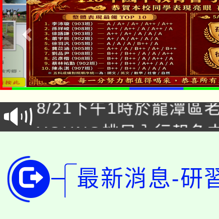
「本色祭」8/29、30
8/21下午1時於龍潭區
場熱烈登場!
YOUNG桃局內行報名
徵才活動。
8月14至27日，桃園
局官網。
115年桃園市運動會8/1
最新消息-研
開!
桃園市低收入戶享有免
田徑場及游泳池舉行。