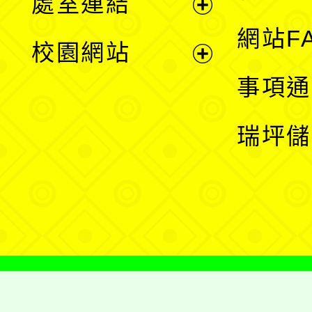
處室連結
單
展
網站F
校園網站
開
展
事項通
選
開
瑞坪儲
單
選
單