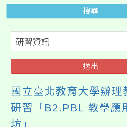
桃園市低收入戶享有免
田徑場及游泳池舉行。
搜尋
大園自造教育及科技中心
視費優惠，中低收入戶
大溪自造教育及科技中心
份教師增能研習
半價優惠，詳情可洽有
淨零綠生活教案入校路
份教師研習
者。
115年食農教育專業人
會
送出
程
國立臺北教育大學辦理
研習「B2.PBL 教學
坊」