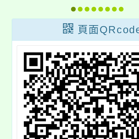
計畫—子計畫
育教學
二：設置書法教
研
頁面QRcod
學特色學校」書
法教學師資專業
成長研習，請鼓
勵教師踴躍參
加，請查照。