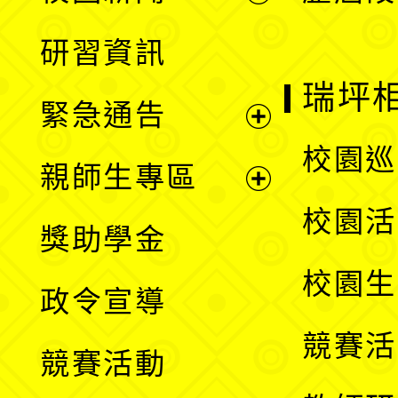
開
展
研習資訊
選
開
瑞坪
緊急通告
單
選
展
校園巡
親師生專區
單
開
展
校園活
獎助學金
選
開
校園生
政令宣導
單
選
競賽活
競賽活動
單