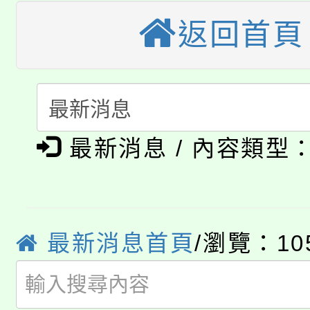
大園自造教育及科技中心
視費優惠，中低收入戶
返回首頁
大溪自造教育及科技中心
份教師增能研習
半價優惠，詳情可洽有
淨零綠生活教案入校路
份教師研習
者。
115年食農教育專業人
會
「本色祭」8/29、30
最新消息 / 內容類型
程
8/21下午1時於龍潭區
場熱烈登場!
YOUNG桃局內行報名
徵才活動。
最新消息首頁
/瀏覽：10
8月14至27日，桃園
局官網。
115年桃園市運動會8/1
開!