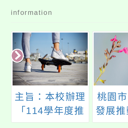
information
及
主旨：本校辦理
桃園市
3
「114學年度推
發展推
研
動書法教育整體
育及性