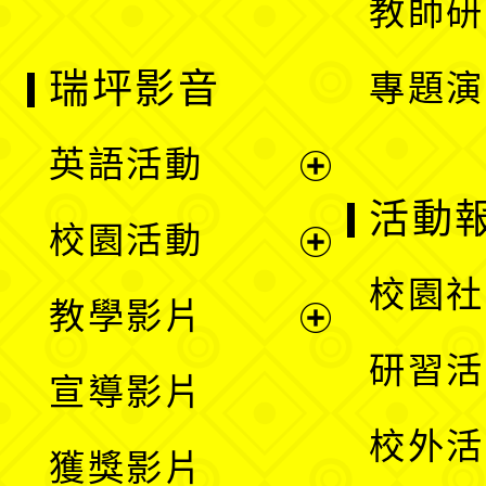
教師研
瑞坪影音
專題演
英語活動
展
活動
校園活動
開
展
校園社
教學影片
選
開
展
研習活
宣導影片
單
選
開
校外活
獲獎影片
單