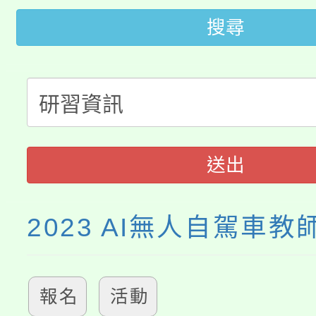
轉知中國文化大學推廣
代理(課)教師甄選結果(
搜尋
轉知苗栗縣政府辦理11
《TA101》溝通分析
桃園市115學年度學生
縣市「校園短影音徵選
程，歡迎學生輔導中心
「桃園市補助參觀特色
要點
門員」簡章及活動海報
心理、諮商輔導、社會
115年度「教育部表揚
展演活動實施計畫」
踴躍報名參加。
系所師生報名參加。
送出
義教育推展貢獻獎」
2023 AI無人自駕車
報名
活動