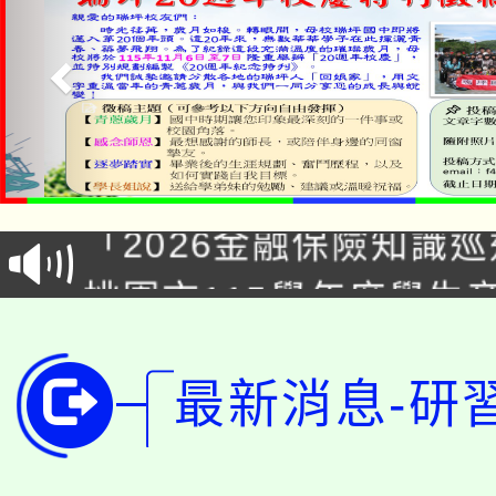
公告本校115學年度第1
「2026金融保險知識
代理(課)教師甄選結果(
桃園市115學年度學生
車」活動
公告本校115學年度第
生本土語及新住民語歌
公告本校115學年度第
最新消息-研
代理(課)教師甄選結果(
轉知中國文化大學推廣
代理(課)教師甄選結果(