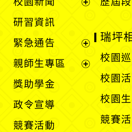
校園新聞
歷屆段
開
展
研習資訊
選
開
瑞坪
緊急通告
單
選
展
校園巡
親師生專區
單
開
展
校園活
獎助學金
選
開
校園生
政令宣導
單
選
競賽活
競賽活動
單