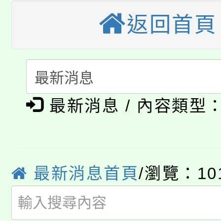
轉知苗栗縣政府辦理11
《TA101》溝通分析
返回首頁
桃園市115學年度學生
縣市「校園短影音徵選
程，歡迎學生輔導中心
「桃園市補助參觀特色
要點
門員」簡章及活動海報
心理、諮商輔導、社會
115年度「教育部表揚
展演活動實施計畫」
踴躍報名參加。
系所師生報名參加。
公告本校115學年度第1
最新消息 / 內容類型
義教育推展貢獻獎」
「2026金融保險知識
代理(課)教師甄選結果(
桃園市115學年度學生
車」活動
最新消息首頁
/瀏覽：10
公告本校115學年度第
生本土語及新住民語歌
公告本校115學年度第
代理(課)教師甄選結果(