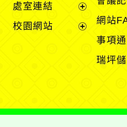
會議記
處室連結
單
展
網站F
校園網站
開
展
事項通
選
開
瑞坪儲
單
選
單