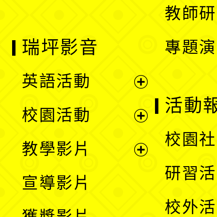
教師研
瑞坪影音
專題演
英語活動
展
活動
校園活動
開
展
校園社
教學影片
選
開
展
研習活
宣導影片
單
選
開
校外活
獲獎影片