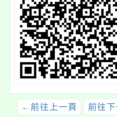
←
前往上一頁
前往下