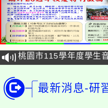
公告本校115學年度第1
「2026金融保險知識
代理(課)教師甄選結果(
桃園市115學年度學生
車」活動
公告本校115學年度第
生本土語及新住民語歌
公告本校115學年度第
代理(課)教師甄選結果(
最新消息-研
轉知中國文化大學推廣
代理(課)教師甄選結果(
轉知苗栗縣政府辦理11
《TA101》溝通分析