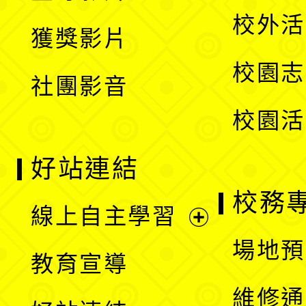
選
開
校外活
獲獎影片
單
選
校園志
社團影音
單
校園活
好站連結
校務
線上自主學習
展
場地預
教育宣導
開
維修通