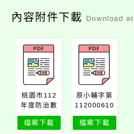
內容附件下載
Download a
桃園市112
原小輔字第
年度防治數
112000610
位性別暴力
6號
檔案下載
檔案下載
宣導實施計