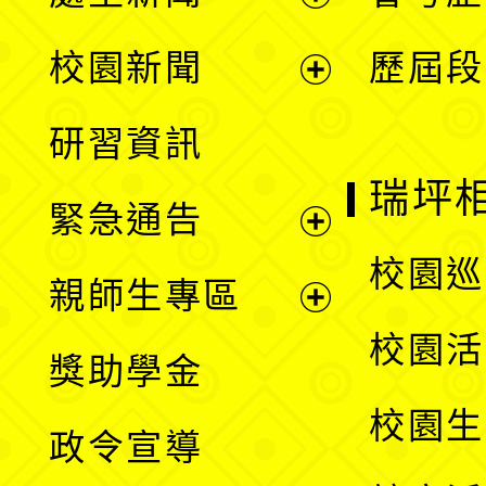
展
校園新聞
歷屆段
開
展
研習資訊
選
開
瑞坪
緊急通告
單
選
展
校園巡
親師生專區
單
開
展
校園活
獎助學金
選
開
校園生
政令宣導
單
選