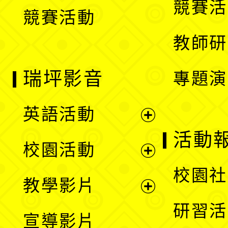
競賽活
競賽活動
單
教師研
瑞坪影音
專題演
英語活動
展
活動
校園活動
開
展
校園社
教學影片
選
開
展
研習活
宣導影片
單