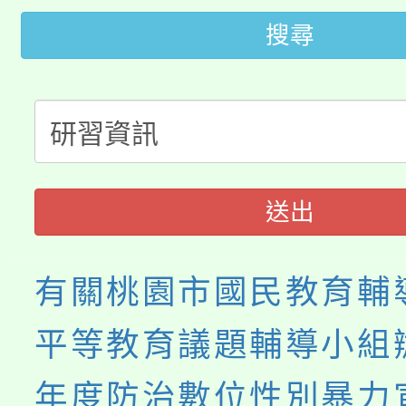
轉知苗栗縣政府辦理11
《TA101》溝通分析
搜尋
桃園市115學年度學生
縣市「校園短影音徵選
程，歡迎學生輔導中心
「桃園市補助參觀特色
要點
門員」簡章及活動海報
心理、諮商輔導、社會
115年度「教育部表揚
展演活動實施計畫」
踴躍報名參加。
系所師生報名參加。
義教育推展貢獻獎」
送出
有關桃園市國民教育輔
平等教育議題輔導小組辦
年度防治數位性別暴力