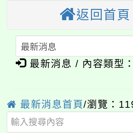
桃園市115學年度學生
縣市「校園短影音徵選
程，歡迎學生輔導中心
返回首頁
「桃園市補助參觀特色
要點
門員」簡章及活動海報
心理、諮商輔導、社會
115年度「教育部表揚
展演活動實施計畫」
踴躍報名參加。
系所師生報名參加。
公告本校115學年度第1
義教育推展貢獻獎」
最新消息 / 內容類型
「2026金融保險知識
代理(課)教師甄選結果(
桃園市115學年度學生
車」活動
公告本校115學年度第
生本土語及新住民語歌
最新消息首頁
/瀏覽：11
公告本校115學年度第
代理(課)教師甄選結果(
轉知中國文化大學推廣
代理(課)教師甄選結果(