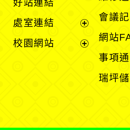
好站連結
選
會議記
處室連結
單
展
網站F
校園網站
開
展
事項通
選
開
瑞坪儲
單
選
單