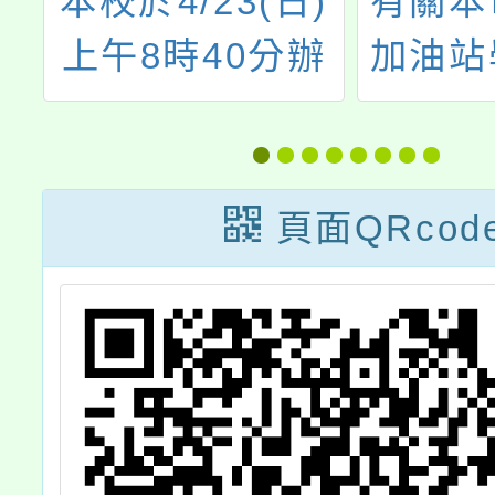
庭
本校於4/23(日)
有關本
桃
上午8時40分辦
加油站
學
理桃園市112年
關懷平
度「促進家長參
迎多
迎
與學校推動十二
頁面QRcod
年國民基本教育
計畫」