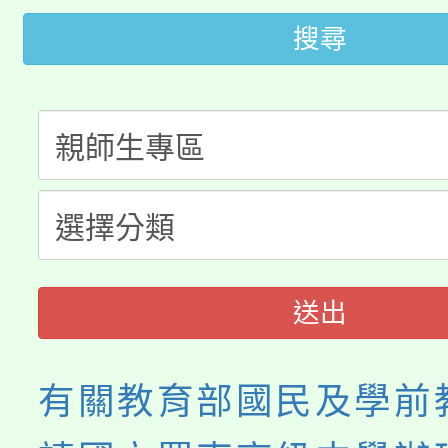
《TA101》溝通分析
搜尋
桃園市115學年度學生
縣市「校園短影音徵選
程，歡迎學生輔導中心
「桃園市補助參觀特色
要點
門員」簡章及活動海報
心理、諮商輔導、社會
115年度「教育部表揚
展演活動實施計畫」
踴躍報名參加。
系所師生報名參加。
「2026 ART TAIPE
義教育推展貢獻獎」
博覽會」之「藝術教育
送出
有關教育部國民及學前