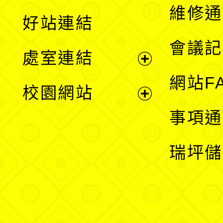
開
維修通
好站連結
選
會議記
處室連結
單
展
網站F
校園網站
開
展
事項通
選
開
瑞坪儲
單
選
單