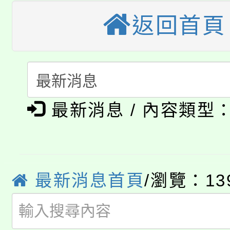
縣市「校園短影音徵選
程，歡迎學生輔導中心
返回首頁
「桃園市補助參觀特色
要點
門員」簡章及活動海報
心理、諮商輔導、社會
115年度「教育部表揚
展演活動實施計畫」
踴躍報名參加。
系所師生報名參加。
「2026 ART TAIPE
義教育推展貢獻獎」
「2026金融保險知識
博覽會」之「藝術教育
最新消息 / 內容類型
桃園市115學年度學生
車」活動
公告本校115學年度第
生本土語及新住民語歌
公告本校115學年度第
最新消息首頁
/瀏覽：13
代理(課)教師甄選結果(
轉知中國文化大學推廣
代理(課)教師甄選結果(
轉知苗栗縣政府辦理11