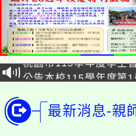
「2026金融保險知識
桃園市115學年度學生
車」活動
公告本校115學年度第
生本土語及新住民語歌
公告本校115學年度第
代理(課)教師甄選結果(
轉知中國文化大學推廣
代理(課)教師甄選結果(
最新消息-親
轉知苗栗縣政府辦理11
《TA101》溝通分析
桃園市115學年度學生