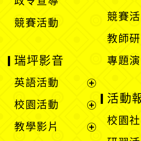
政令宣導
單
選
競賽活
競賽活動
單
教師研
瑞坪影音
專題演
英語活動
展
活動
校園活動
開
展
校園社
教學影片
選
開
展