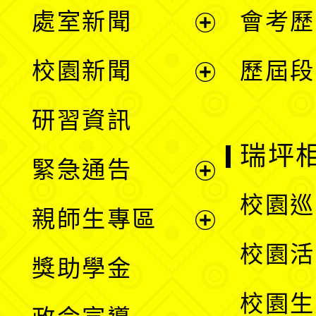
處室新聞
會考歷
展
校園新聞
歷屆段
開
展
研習資訊
選
開
瑞坪
緊急通告
單
選
展
校園巡
親師生專區
單
開
展
校園活
獎助學金
選
開
校園生