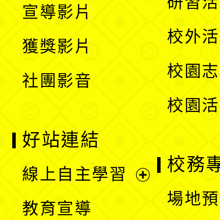
研習活
宣導影片
單
選
開
校外活
獲獎影片
單
選
校園志
社團影音
單
校園活
好站連結
校務
線上自主學習
展
場地預
教育宣導