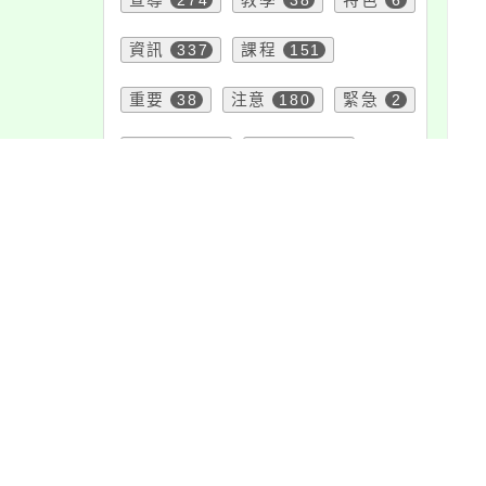
宣導
274
教學
38
特色
6
資訊
337
課程
151
重要
38
注意
180
緊急
2
活動
1171
報名
1151
學習
109
公告
1609
內
內
頁面QRcode