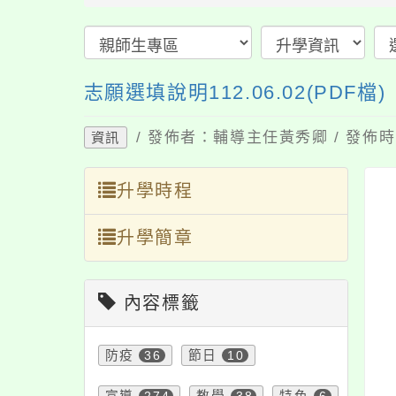
志願選填說明112.06.02(PDF檔)
/ 發佈者：輔導主任黃秀卿 / 發佈時間
資訊
升學時程
升學簡章
內容標籤
防疫
36
節日
10