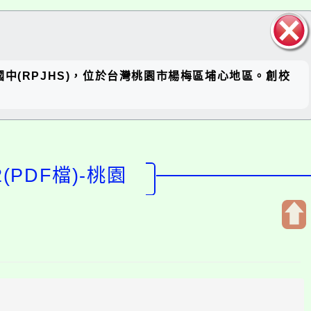
關閉區
 簡稱瑞坪國中(RPJHS)，位於台灣桃園市楊梅區埔心地區。創校
塊
(PDF檔)-桃園
開
啟
上
方
區