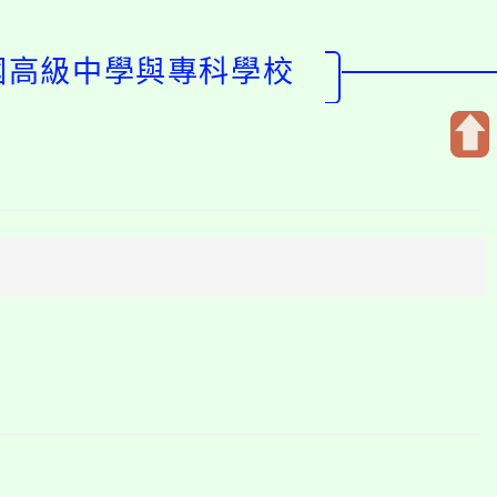
全國高級中學與專科學校
開
啟
上
方
區
塊