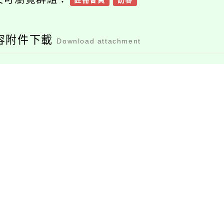
註冊會員
訪客
容附件下載
Download attachment
115學年度國中教育
會考及全國高級中等
學校與專科學校五年
檔案下載
制適性入學重要日程
表