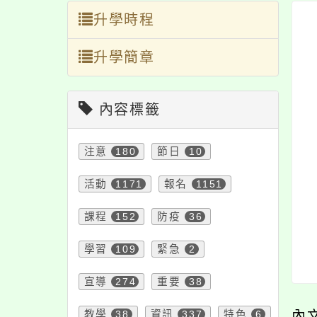
升學時程
升學簡章
內容標籤
注意
180
節日
10
活動
1171
報名
1151
課程
152
防疫
36
學習
109
緊急
2
宣導
274
重要
38
教學
38
資訊
337
特色
6
內