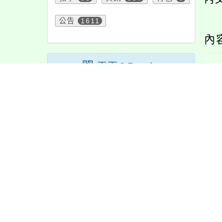
公告
1611
內
頁面QRcode