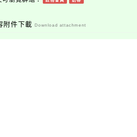
註冊會員
訪客
容附件下載
Download attachment
376735100e_11201
07031_attach1
檔案下載