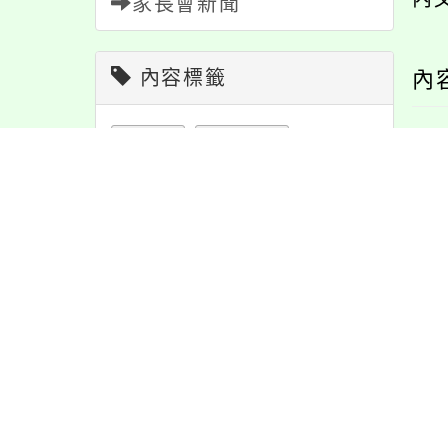
家長會新聞
內容標籤
內
緊急
2
注意
180
資訊
337
課程
152
宣導
274
節日
10
報名
1151
學習
109
活動
1171
防疫
36
公告
1611
教學
38
特色
6
重要
38