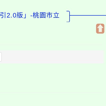
2.0版」-桃園市立
開
啟
上
方
區
塊