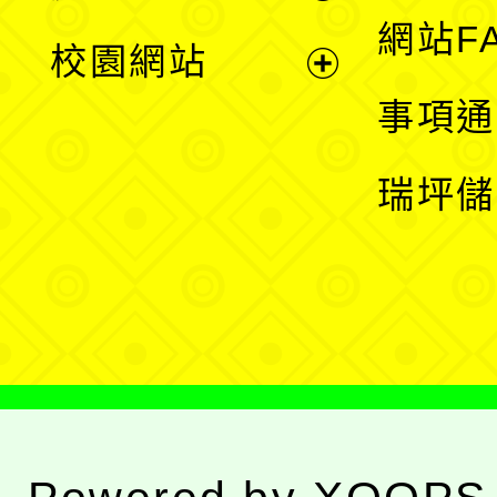
展
網站F
校園網站
開
展
事項通
選
開
瑞坪儲
單
選
單