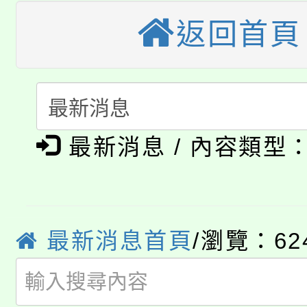
大園自造教育及科技中心
視費優惠，中低收入戶
返回首頁
大溪自造教育及科技中心
份教師增能研習
半價優惠，詳情可洽有
淨零綠生活教案入校路
份教師研習
者。
公告本校115學年度第1
會
最新消息 / 內容類型
「本色祭」8/29、30
代理(課)教師甄選結果
8/21下午1時於龍潭區
場熱烈登場!
告(尚有缺額)
YOUNG桃局內行報名
徵才活動。
最新消息首頁
/瀏覽：62
8月14至27日，桃園
局官網。
115年桃園市運動會8/1
開!