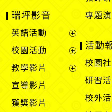
瑞坪影音
專題演
英語活動
展
活動
校園活動
開
展
校園社
教學影片
選
開
展
研習活
宣導影片
單
選
開
校外活
獲獎影片
單
選