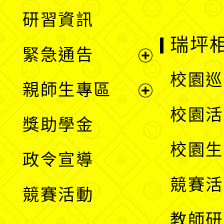
開
展
研習資訊
選
開
瑞坪
緊急通告
單
選
展
校園巡
親師生專區
單
開
展
校園活
獎助學金
選
開
校園生
政令宣導
單
選
競賽活
競賽活動
單
教師研