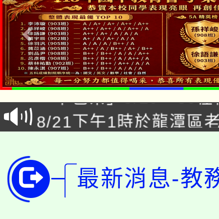
公告本校115學年度第1
「本色祭」8/29、30
代理(課)教師甄選結果
8/21下午1時於龍潭區
場熱烈登場!
告(尚有缺額)
YOUNG桃局內行報名
徵才活動。
8月14至27日，桃園
局官網。
最新消息-教
115年桃園市運動會8/1
開!
桃園市低收入戶享有免
田徑場及游泳池舉行。