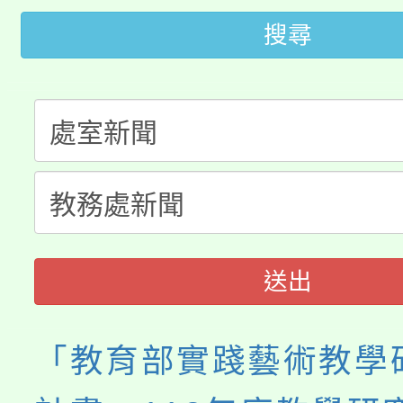
桃園市低收入戶享有免
搜尋
田徑場及游泳池舉行。
大園自造教育及科技中心
視費優惠，中低收入戶
大溪自造教育及科技中心
份教師增能研習
半價優惠，詳情可洽有
淨零綠生活教案入校路
份教師研習
者。
會
送出
「教育部實踐藝術教學