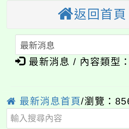
大園自造教育及科技中心
視費優惠，中低收入戶
返回首頁
大溪自造教育及科技中心
份教師增能研習
半價優惠，詳情可洽有
淨零綠生活教案入校路
份教師研習
者。
115年食農教育專業人
會
「本色祭」8/29、30
程
最新消息 / 內容類型
8/21下午1時於龍潭區
場熱烈登場!
YOUNG桃局內行報名
徵才活動。
最新消息首頁
/瀏覽：85
8月14至27日，桃園
局官網。
115年桃園市運動會8/1
開!