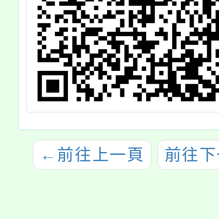
←
前往上一頁
前往下