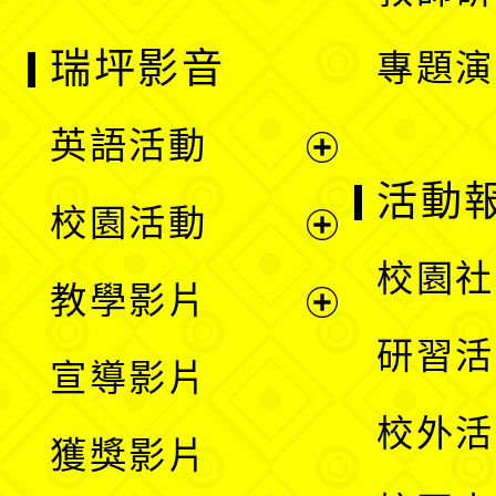
瑞坪影音
專題演
英語活動
展
活動
校園活動
開
展
校園社
教學影片
選
開
展
研習活
宣導影片
單
選
開
校外活
獲獎影片
單
選