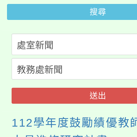
桃園市低收入戶享有免
田徑場及游泳池舉行。
搜尋
大園自造教育及科技中心
視費優惠，中低收入戶
大溪自造教育及科技中心
份教師增能研習
半價優惠，詳情可洽有
淨零綠生活教案入校路
份教師研習
者。
115年食農教育專業人
會
程
送出
112學年度鼓勵績優教