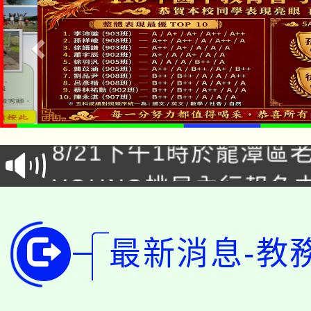
「本色祭」8/29、30
8/21下午1時於龍潭區
場熱烈登場!
YOUNG桃局內行報名
徵才活動。
8月14至27日，桃園
局官網。
115年桃園市運動會8/1
最新消息-教
開!
桃園市低收入戶享有免
田徑場及游泳池舉行。