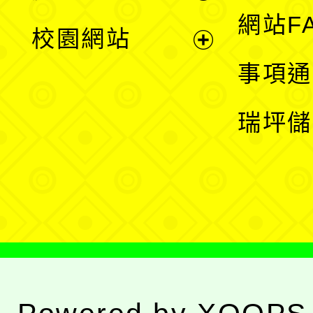
展
網站F
校園網站
開
展
事項通
選
開
瑞坪儲
單
選
單