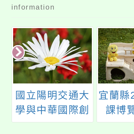
information
4
國立陽明交通大
宜蘭縣2
菁
學與中華國際創
課博
」
新教育資源交流
「知見