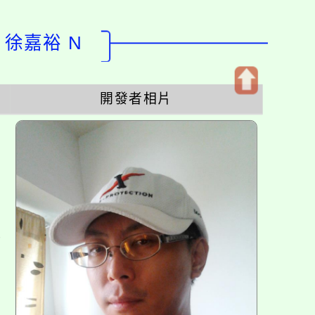
：徐嘉裕 N
開發者相片
開
啟
上
方
區
塊
各