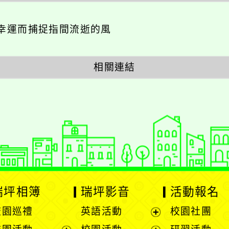
幸運而捕捉指間流逝的風
相關連結
瑞坪相簿
瑞坪影音
活動報名
校園巡禮
英語活動
校園社團
展