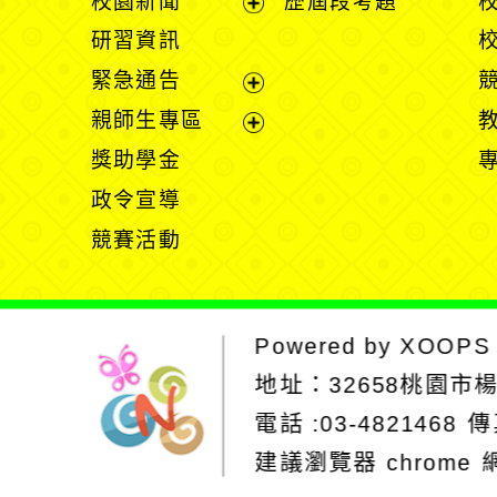
校園新聞
歷屆段考題
開
展
研習資訊
選
開
緊急通告
單
選
展
親師生專區
單
開
展
獎助學金
選
開
政令宣導
單
選
競賽活動
單
Powered by
XOOPS
地址：
32658桃園市
電話 :03-4821468
傳
建議瀏覽器 chrome
網站設計：Neil