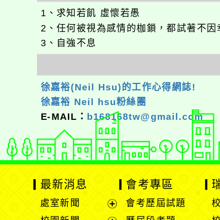
1、求知若飢 虛懷若愚
2、任何被視為感情的枷鎖，都試著不因
3、自強不息
徐嘉裕(Neil Hsu)的工作心得網誌!
徐嘉裕 Neil hsu粉絲團
E-MAIL：
b168168tw@gmail.com
最新消息
會考專區
處室新聞
會考歷屆試題
展