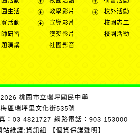
校園活動
校園活動
研習活動
開
展
展
校園生活
教學影片
校外活動
選
開
開
展
展
競賽活動
宣導影片
校園志工
單
選
選
開
開
展
教師研習
獲獎影片
校園活動
單
單
選
選
開
專題演講
社團影音
單
單
選
單
2026
桃園市立瑞坪國民中學
楊梅區瑞坪里文化街535號
真：03-4821727
網路電話：903-153000
網站維護:資訊組
【個資保護聲明】