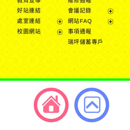
教育宣導
維修通報
開
開
好站連結
會議記錄
選
選
展
處室連結
網站FAQ
單
單
開
展
展
校園網站
事項通報
選
開
開
展
瑞坪儲蓄專戶
單
選
選
開
單
單
選
單
返回首頁
返回頂端