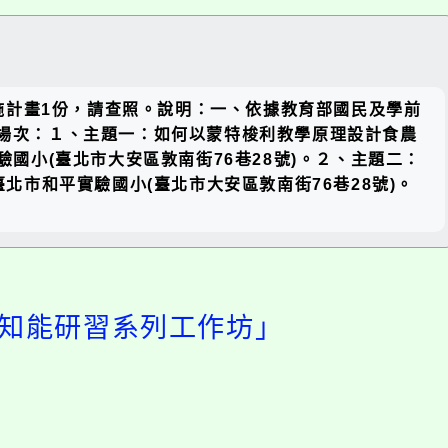
關閉區
施計畫1份，請查照。說明：一、依據教育部國民及學前
塊
主題及場次：１、主題一：如何以蒙特梭利教學原理設計食農
實驗國小(臺北市大安區敦南街76巷28號)。２、主題二：
：臺北市和平實驗國小(臺北市大安區敦南街76巷28號)。
學知能研習系列工作坊」
開
啟