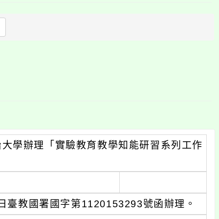
上
方
區
塊
治大學辦理「實驗教育教學知能研習系列工作
臺教國署國字第1120153293號函辦理。