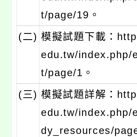
t/page/19。
(二)
模擬試題下載：https:/
edu.tw/index.php/
t/page/1。
(三)
模擬試題詳解：https:/
edu.tw/index.php/
dy_resources/pag