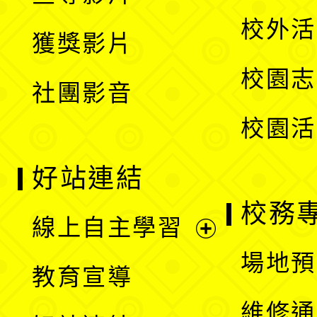
選
開
校外活
獲獎影片
單
選
校園志
社團影音
單
校園活
好站連結
校務
線上自主學習
展
場地預
教育宣導
開
維修通