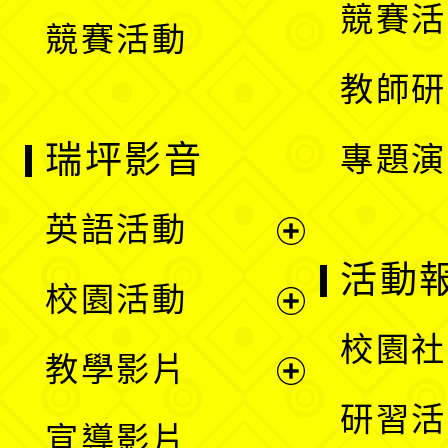
競賽活
競賽活動
單
教師研
瑞坪影音
專題演
英語活動
展
活動
校園活動
開
展
校園社
教學影片
選
開
展
研習活
宣導影片
單