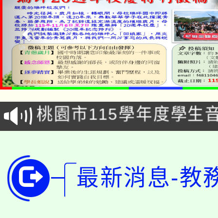
公告本校115學年度第1
「2026金融保險知識
代理(課)教師甄選結果(
桃園市115學年度學生
車」活動
公告本校115學年度第
生本土語及新住民語歌
公告本校115學年度第
代理(課)教師甄選結果(
最新消息-教
轉知中國文化大學推廣
代理(課)教師甄選結果(
轉知苗栗縣政府辦理11
《TA101》溝通分析