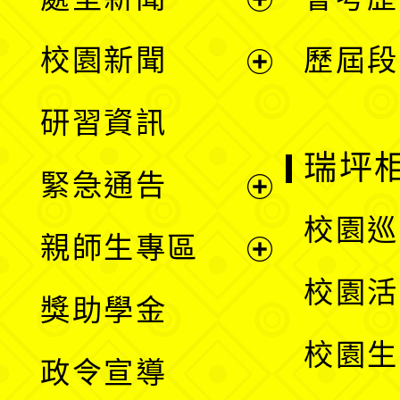
展
校園新聞
歷屆段
開
展
研習資訊
選
開
瑞坪
緊急通告
單
選
展
校園巡
親師生專區
單
開
展
校園活
獎助學金
選
開
校園生
政令宣導
單
選