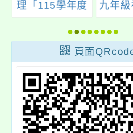
度
九年級複習考時
權日國
學
程表、學生名
—歷史
學
單、教室位置圖
主深化
0802正確版
型正義
頁面QRcod
際