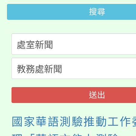
轉知苗栗縣政府辦理11
《TA101》溝通分析
搜尋
桃園市115學年度學生
縣市「校園短影音徵選
程，歡迎學生輔導中心
「桃園市補助參觀特色
要點
門員」簡章及活動海報
心理、諮商輔導、社會
115年度「教育部表揚
展演活動實施計畫」
踴躍報名參加。
系所師生報名參加。
義教育推展貢獻獎」
送出
國家華語測驗推動工作