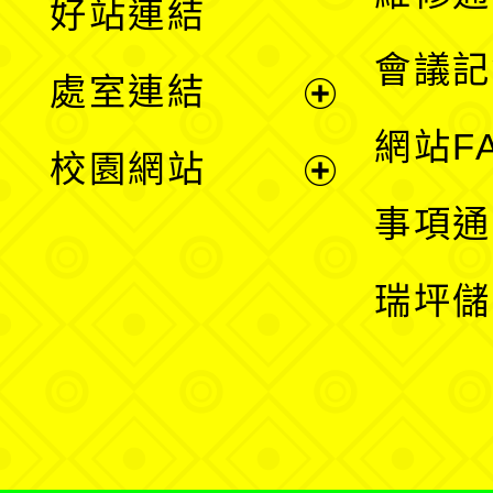
好站連結
選
會議記
處室連結
單
展
網站F
校園網站
開
展
事項通
選
開
瑞坪儲
單
選
單