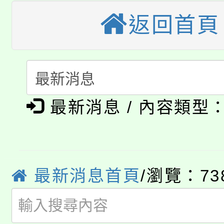
桃園市115學年度學生
縣市「校園短影音徵選
程，歡迎學生輔導中心
返回首頁
「桃園市補助參觀特色
要點
門員」簡章及活動海報
心理、諮商輔導、社會
115年度「教育部表揚
展演活動實施計畫」
踴躍報名參加。
系所師生報名參加。
公告本校115學年度第1
義教育推展貢獻獎」
最新消息 / 內容類型
「2026金融保險知識
代理(課)教師甄選結果(
桃園市115學年度學生
車」活動
公告本校115學年度第
生本土語及新住民語歌
最新消息首頁
/瀏覽：73
公告本校115學年度第
代理(課)教師甄選結果(
轉知中國文化大學推廣
代理(課)教師甄選結果(