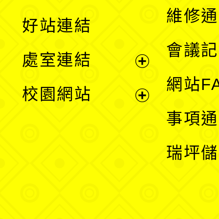
開
維修通
好站連結
選
會議記
處室連結
單
展
網站F
校園網站
開
展
事項通
選
開
瑞坪儲
單
選
單