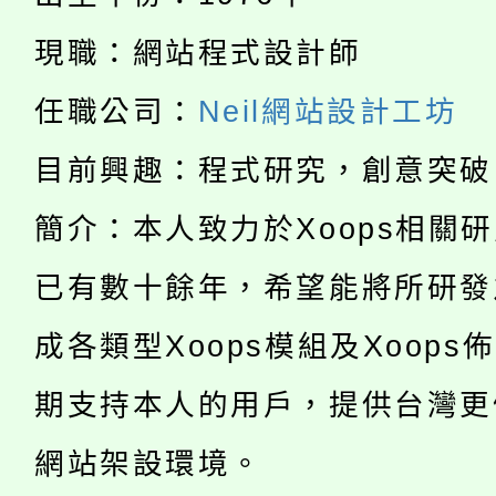
者。
115年食農教育專業人
會
現職：網站程式設計師
「本色祭」8/29、30
程
任職公司：
Neil網站設計工坊
8/21下午1時於龍潭區
場熱烈登場!
目前興趣：程式研究，創意突破
YOUNG桃局內行報名
徵才活動。
簡介：本人致力於Xoops相關
8月14至27日，桃園
局官網。
已有數十餘年，希望能將所研發
115年桃園市運動會8/1
開!
成各類型Xoops模組及Xoops
桃園市低收入戶享有免
田徑場及游泳池舉行。
期支持本人的用戶，提供台灣更
大園自造教育及科技中心
視費優惠，中低收入戶
網站架設環境。
大溪自造教育及科技中心
份教師增能研習
半價優惠，詳情可洽有