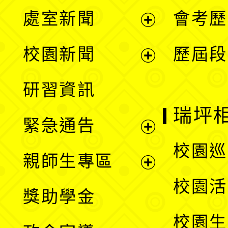
處室新聞
會考歷
展
校園新聞
歷屆段
開
展
研習資訊
選
開
瑞坪
緊急通告
單
選
展
校園巡
親師生專區
單
開
展
校園活
獎助學金
選
開
校園生