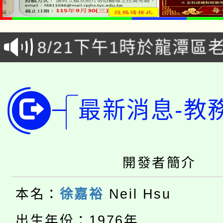
「本色祭」8/29、30
8/21下午1時於龍潭區
場熱烈登場!
YOUNG桃局內行報名
徵才活動。
8月14至27日，桃園
局官網。
最新消息-教
115年桃園市運動會8/1
開!
桃園市低收入戶享有免
田徑場及游泳池舉行。
大園自造教育及科技中心
開發者簡介
視費優惠，中低收入戶
大溪自造教育及科技中心
份教師增能研習
半價優惠，詳情可洽有
本名：
徐嘉裕
Neil Hsu
淨零綠生活教案入校路
份教師研習
出生年份：1976年