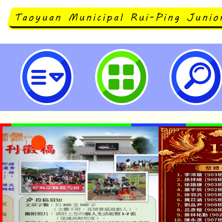
neilrpjhstyc網站設計者：徐嘉裕 N