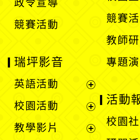
政令宣導
單
選
競賽活
競賽活動
單
教師研
瑞坪影音
專題演
英語活動
展
活動
校園活動
開
展
校園社
教學影片
選
開