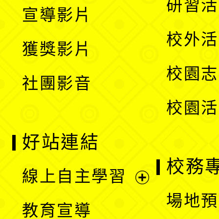
展
研習活
宣導影片
單
選
開
校外活
獲獎影片
單
選
校園志
社團影音
單
校園活
好站連結
校務
線上自主學習
展
場地預
教育宣導