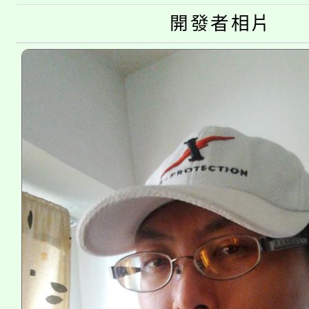
淨零綠生活教案入校路
開發者相片
份教師研習
者。
115年食農教育專業人
會
程