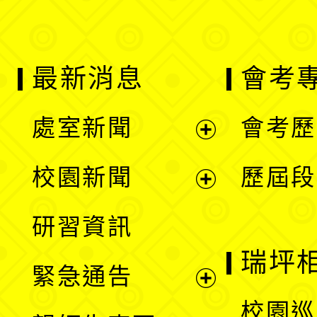
最新消息
會考
處室新聞
會考歷
展
校園新聞
歷屆段
開
展
研習資訊
選
開
瑞坪
緊急通告
單
選
展
校園巡