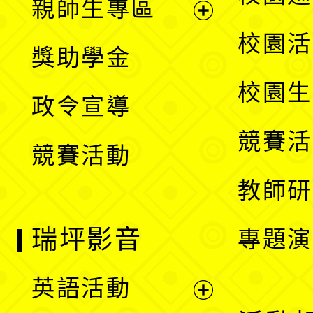
親師生專區
單
開
展
校園活
獎助學金
選
開
校園生
政令宣導
單
選
競賽活
競賽活動
單
教師研
瑞坪影音
專題演
英語活動