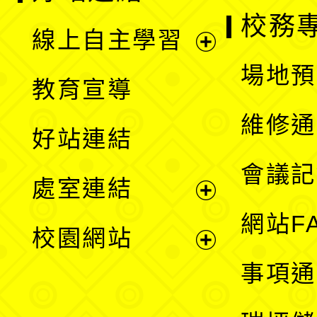
校務
線上自主學習
展
場地預
教育宣導
開
維修通
好站連結
選
會議記
處室連結
單
展
網站F
校園網站
開
展
事項通
選
開