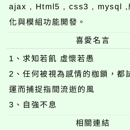
ajax , Html5 , css3 , mysq
化與模組功能開發。
喜愛名言
1、求知若飢 虛懷若愚
2、任何被視為感情的枷鎖，都
運而捕捉指間流逝的風
3、自強不息
相關連結