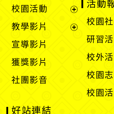
展
活動
校園活動
開
展
校園社
教學影片
選
開
展
研習活
宣導影片
單
選
開
校外活
獲獎影片
單
選
校園志
社團影音
單
校園活
好站連結