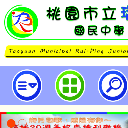
neilrpjhstyc網站設計者：徐嘉裕 N