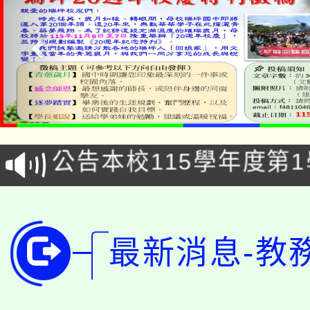
公告本校115學年度第1
「本色祭」8/29、30
代理(課)教師甄選結果
8/21下午1時於龍潭區
場熱烈登場!
告(尚有缺額)
最新消息-教
YOUNG桃局內行報名
徵才活動。
8月14至27日，桃園
局官網。