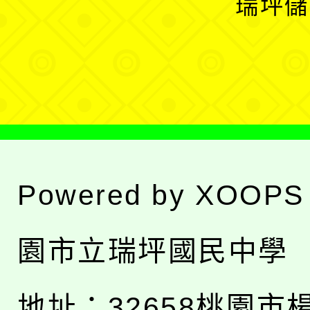
瑞坪儲
單
選
單
Powered by
XOOPS
園市立瑞坪國民中學
地址：
32658桃園市