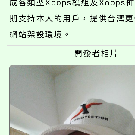
成各類型Xoops模組及Xoops
8月14至27日，桃園
局官網。
期支持本人的用戶，提供台灣更
115年桃園市運動會8/1
開!
網站架設環境。
桃園市低收入戶享有免
田徑場及游泳池舉行。
大園自造教育及科技中心
視費優惠，中低收入戶
開發者相片
大溪自造教育及科技中心
份教師增能研習
半價優惠，詳情可洽有
淨零綠生活教案入校路
份教師研習
者。
會