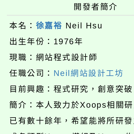
115年桃園市運動會8/1
開發者簡介
開!
桃園市低收入戶享有免
田徑場及游泳池舉行。
本名：
徐嘉裕
Neil Hsu
大園自造教育及科技中心
視費優惠，中低收入戶
出生年份：1976年
大溪自造教育及科技中心
份教師增能研習
半價優惠，詳情可洽有
現職：網站程式設計師
淨零綠生活教案入校路
份教師研習
者。
任職公司：
Neil網站設計工坊
公告本校115學年度第1
會
目前興趣：程式研究，創意突破
「本色祭」8/29、30
代理(課)教師甄選結果
簡介：本人致力於Xoops相關
8/21下午1時於龍潭區
場熱烈登場!
告(尚有缺額)
已有數十餘年，希望能將所研發
YOUNG桃局內行報名
徵才活動。